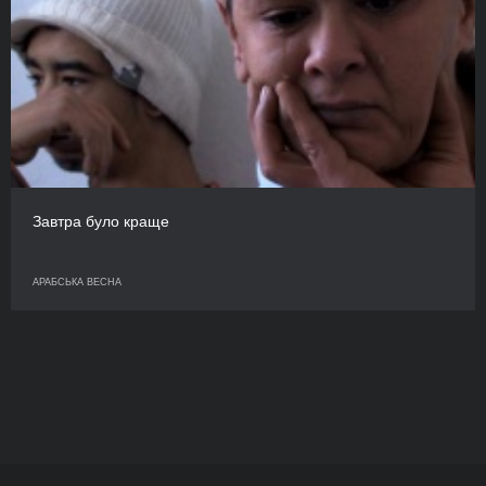
Завтра було краще
АРАБСЬКА ВЕСНА