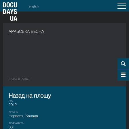
english
АРАБСЬКА ВЕСНА
НАЗАД В РОЗДIЛ
Назад на площу
РІК
2012
КРАЇНА
Норвегія, Канада
ТРИВАЛІСТЬ
83’