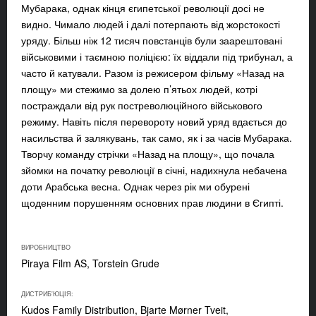
Мубарака, однак кінця єгипетської революції досі не
видно. Чимало людей і далі потерпають від жорстокості
уряду. Більш ніж 12 тисяч повстанців були заарештовані
військовими і таємною поліцією: їх віддали під трибунал, а
часто й катували. Разом із режисером фільму «Назад на
площу» ми стежимо за долею п’ятьох людей, котрі
постраждали від рук постреволюційного військового
режиму. Навіть після перевороту новий уряд вдається до
насильства й залякувань, так само, як і за часів Мубарака.
Творчу команду стрічки «Назад на площу», що почала
зйомки на початку революції в січні, надихнула небачена
доти Арабська весна. Однак через рік ми обурені
щоденним порушенням основних прав людини в Єгипті.
ВИРОБНИЦТВО
Piraya Film AS, Torstein Grude
ДИСТРИБ'ЮЦІЯ:
Kudos Family Distribution, Bjarte Mørner Tveit,