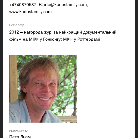
+4740870587,
Bjarte@kudosfamily.com
,
www.kudosfamily.com
НАГОРОДИ
2012 – нагорода журі за найкращий документальний
фільм на МКФ у Гонконгу; МКФ у Роттердамі
РЕЖИСЕР/-КА
Петр Льом