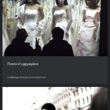
Плати й одружуйся
НАЙКРАЩІ ФІЛЬМИ DOCUDAYS UA