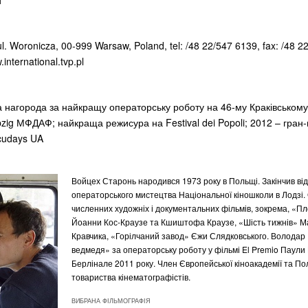
1
ul. Woronicza, 00-999 Warsaw, Poland, tel: /48 22/547 6139, fax: /48 2
.international.tvp.pl
та нагорода за найкращу операторську роботу на 46-му Краківському 
zig МФДАФ; найкраща режисура на Festival dei Popoli; 2012 – гран-
cudays UA
Войцех Старонь народився 1973 року в Польщі. Закінчив ві
операторського мистецтва Національної кіношколи в Лодзі
численних художніх і документальних фільмів, зокрема, «
Йоанни Кос-Краузе та Кшиштофа Краузе, «Шість тижнів» 
Кравчика, «Горілчаний завод» Єжи Слядковського. Володар
ведмедя» за операторську роботу у фільмі El Premio Паули
Берлінале 2011 року. Член Європейської кіноакадемії та По
товариства кінематографістів.
ВИБРАНА ФІЛЬМОГРАФІЯ