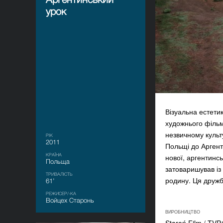
урок
Візуальна естетик
художнього фільму
незвичному культ
РІК
2011
Польщі до Аргент
КРАЇНА
нової, аргентинсь
Польща
затоваришував із
ТРИВАЛІСТЬ
родину. Ця дружб
61’
РЕЖИСЕР/-КА
Войцех Старонь
ВИРОБНИЦТВО