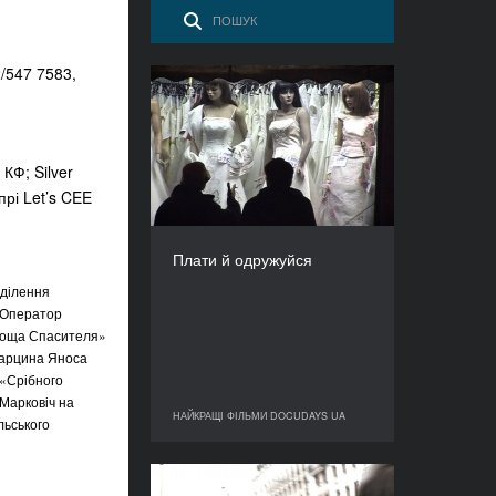
2/547 7583,
Плати й одружуйся
РІК
2008
КФ; Silver
КРАЇНА
Австрія, Хорватія,
прі Let’s CEE
Македонія, США
РЕЖИСЕР/-КА
Плати й одружуйся
Атанас Ґеорґієв
дділення
ТРИВАЛІСТЬ
76’
. Оператор
Площа Спасителя»
Марцина Яноса
 «Срібного
 Марковіч на
НАЙКРАЩІ ФІЛЬМИ DOCUDAYS UA
НАЙКРАЩІ ФІЛЬМИ DOCUDAYS UA
льського