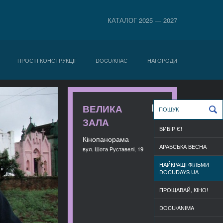
КАТАЛОГ 2025 — 2027
ПРОСТІ КОНСТРУКЦІЇ
DOCU/КЛАС
НАГОРОДИ
ВЕЛИКА
ЗАЛА
ВИБІР Є!
Кінопанорама
АРАБСЬКА ВЕСНА
вул. Шота Руставелі, 19
НАЙКРАЩІ ФІЛЬМИ
DOCUDAYS UA
ПРОЩАВАЙ, КІНО!
DOCU/ANIMA