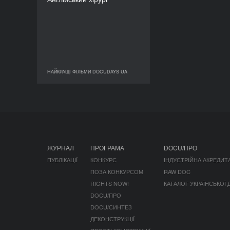
ТРИВАЛІСТЬ
93’
НАЙКРАЩІ ФІЛЬМИ DOCUDAYS UA
НАЙКРАЩІ ФІЛЬМИ DOCUDAYS UA
ЖУРНАЛ
ПРОГРАМА
DOCU/ПРО
ПУБЛІКАЦІЇ
КОНКУРС
ІНДУСТРІЙНА АКРЕДИТ
ПОЗА КОНКУРСОМ
RAW DOC
RIGHTS NOW!
КАТАЛОГ УКРАЇНСЬКОЇ
DOCU/ПРО
DOCU/СИНТЕЗ
ДЕКОНСТРУКЦІЇ