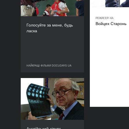
2007
КРАЇНА
Данія, Китай
РЕЖИСЕР/-КА
РЕЖИСЕР/-КА
Войцех Старонь
Голосуйте за мене, будь
Вейдзюнь Чен
ласка
ТРИВАЛІСТЬ
55’
НАЙКРАЩІ ФІЛЬМИ DOCUDAYS UA
НАЙКРАЩІ ФІЛЬМИ DOCUDAYS UA
Англійський хірург
РІК
2007
КРАЇНА
Велика Британія
РЕЖИСЕР/-КА
Джеффрі Сміт
Англійський хірург