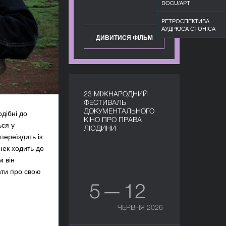
DOCU/АРТ
РЕТРОСПЕКТИВА
АУДРЮСА СТОНІСА
ДИВИТИСЯ ФІЛЬМ
23 МІЖНАРОДНИЙ
ФЕСТИВАЛЬ
ДОКУМЕНТАЛЬНОГО
одібні до
КІНО ПРО ПРАВА
ься у
ЛЮДИНИ
ереїздить із
нек ходить до
м він
ати про свою
5 — 12
ЧЕРВНЯ 2026