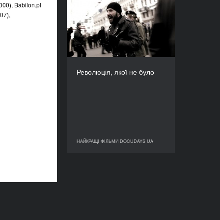
Революція, якої не було
00), Babilon.pl
07),
РІК
2008
КРАЇНА
Естонія, Фінляндія
РЕЖИСЕР/-КА
Альона Полуніна
Революція, якої не було
ТРИВАЛІСТЬ
96’
НАЙКРАЩІ ФІЛЬМИ DOCUDAYS UA
НАЙКРАЩІ ФІЛЬМИ DOCUDAYS UA