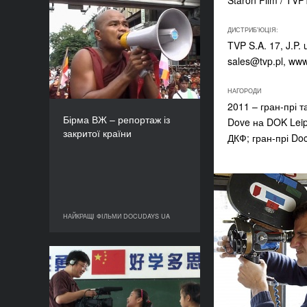
Staroń Film / TVP
Бірма ВЖ – репортаж із
ДИСТРИБ'ЮЦІЯ:
закритої країни
TVP S.A. 17, J.P. 
РІК
sales@tvp.pl
, www
2008
КРАЇНА
Данія
НАГОРОДИ
2011 – гран-прі 
РЕЖИСЕР/-КА
Бірма ВЖ – репортаж із
Dove на DOK Leip
Андерс Естерґорд
закритої країни
ДКФ; гран-прі Do
ТРИВАЛІСТЬ
84’
НАЙКРАЩІ ФІЛЬМИ DOCUDAYS UA
НАЙКРАЩІ ФІЛЬМИ DOCUDAYS UA
Голосуйте за мене, будь
ласка
РІК