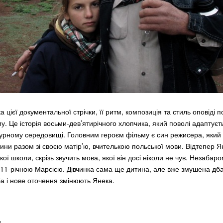
а цієї документальної стрічки, її ритм, композиція та стиль оповіді п
. Це історія восьми-дев’ятирічного хлопчика, який поволі адаптуєт
урному середовищі. Головним героєм фільму є син режисера, який п
ини разом зі своєю матір’ю, вчителькою польської мови. Відтепер Я
кої школи, скрізь звучить мова, якої він досі ніколи не чув. Незабаро
 11-річною Марсією. Дівчинка сама ще дитина, але вже змушена дб
а і нове оточення змінюють Янека.