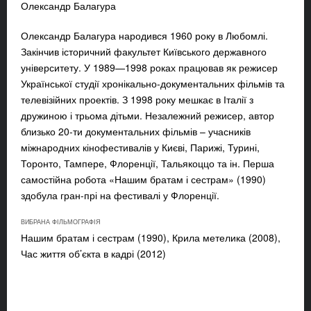
Олександр Балагура
Олександр Балагура народився 1960 року в Любомлі.
Закінчив історичний факультет Київського державного
університету. У 1989—1998 роках працював як режисер
Української студії хронікально-документальних фільмів та
телевізійних проектів. З 1998 року мешкає в Італії з
дружиною і трьома дітьми. Незалежний режисер, автор
близько 20-ти документальних фільмів – учасників
міжнародних кінофестивалів у Києві, Парижі, Турині,
Торонто, Тампере, Флоренції, Тальякоццо та ін. Перша
самостійна робота «Нашим братам і сестрам» (1990)
здобула гран-прі на фестивалі у Флоренції.
ВИБРАНА ФІЛЬМОГРАФІЯ
Нашим братам і сестрам (1990), Крила метелика (2008),
Час життя об’єкта в кадрі (2012)