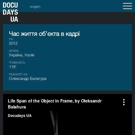
english
Час життя об’єкта в кадрі
РІК
2012
КРАЇНА
Україна, Італія
ТРИВАЛІСТЬ
116’
РЕЖИСЕР/-КА
Олександр Балагура