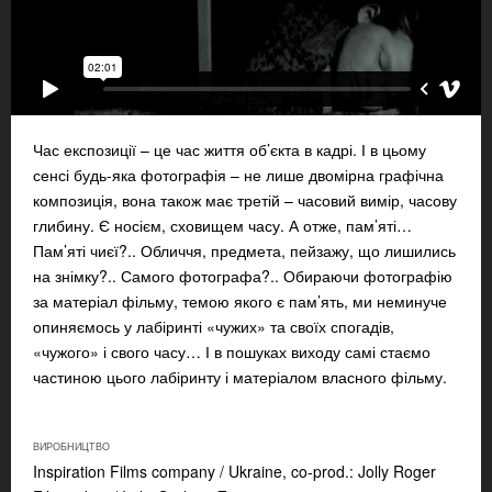
Час експозиції – це час життя об’єкта в кадрі. І в цьому
сенсі будь-яка фотографія – не лише двомірна графічна
композиція, вона також має третій – часовий вимір, часову
глибину. Є носієм, сховищем часу. А отже, пам’яті…
Пам’яті чиєї?.. Обличчя, предмета, пейзажу, що лишились
на знімку?.. Самого фотографа?.. Обираючи фотографію
за матеріал фільму, темою якого є пам’ять, ми неминуче
опиняємось у лабіринті «чужих» та своїх спогадів,
«чужого» і свого часу… І в пошуках виходу самі стаємо
частиною цього лабіринту і матеріалом власного фільму.
ВИРОБНИЦТВО
Inspiration Films company / Ukraine, co-prod.: Jolly Roger