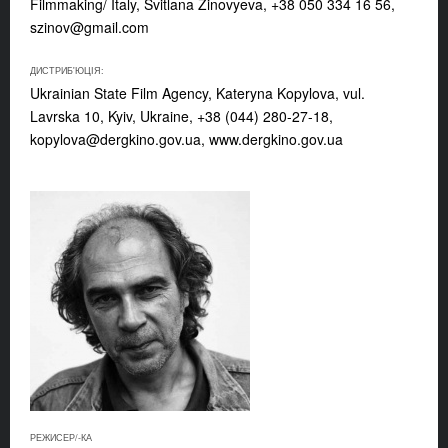
Filmmaking/ Italy, Svitlana Zinovyeva, +38 050 334 16 56,
szinov@gmail.com
ДИСТРИБ'ЮЦІЯ:
Ukrainian State Film Agency, Kateryna Kopylova, vul.
Lavrska 10, Kyiv, Ukraine, +38 (044) 280-27-18,
kopylova@dergkino.gov.ua
, www.dergkino.gov.ua
РЕЖИСЕР/-КА