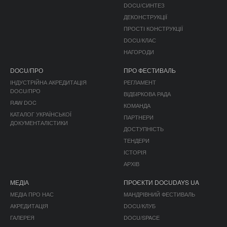
DOCU/СИНТЕЗ
ДЕКОНСТРУКЦІЇ
ПРОСТІ КОНСТРУКЦІЇ
DOCU/КЛАС
НАГОРОДИ
DOCU/ПРО
ПРО ФЕСТИВАЛЬ
ІНДУСТРІЙНА АКРЕДИТАЦІЯ
РЕГЛАМЕНТ
DOCU/ПРО
ВІДБІРКОВА РАДА
RAW DOC
КОМАНДА
КАТАЛОГ УКРАЇНСЬКОЇ
ПАРТНЕРИ
ДОКУМЕНТАЛІСТИКИ
ДОСТУПНІСТЬ
ТЕНДЕРИ
ІСТОРІЯ
АРХІВ
МЕДІА
ПРОЄКТИ DOCUDAYS UA
МЕДІА ПРО НАС
МАНДРІВНИЙ ФЕСТИВАЛЬ
АКРЕДИТАЦІЯ
DOCU/КЛУБ
ГАЛЕРЕЯ
DOCU/SPACE