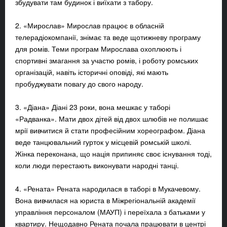
збудувати там будинок і виїхати з табору.
2. «Мирослав» Мирослав працює в обласній
телерадіокомпанії, знімає та веде щотижневу програму
для ромів. Теми програм Мирослава охоплюють і
спортивні змагання за участю ромів, і роботу ромських
організацій, навіть історичні оповіді, які мають
пробуджувати повагу до свого народу.
3. «Діана» Діані 23 роки, вона мешкає у таборі
«Радванка». Мати двох дітей від двох шлюбів не полишає
мрії вивчитися й стати професійним хореографом. Діана
веде танцювальний гурток у місцевій ромській школі.
Жінка переконана, що нація припиняє своє існування тоді,
коли люди перестають виконувати народні танці.
4. «Рената» Рената народилася в таборі в Мукачевому.
Вона вивчилася на юриста в Міжрегіональній академії
управління персоналом (МАУП) і переїхала з батьками у
квартиру. Нещодавно Рената почала працювати в центрі