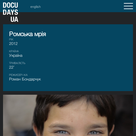
english
Ромська мрія
РІК
2012
КРАЇНА
Україна
ТРИВАЛІСТЬ
22’
РЕЖИСЕР/-КА
Роман Бондарчук