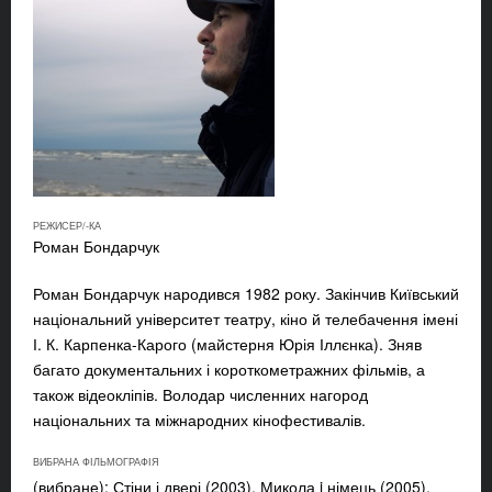
РЕЖИСЕР/-КА
Роман Бондарчук
Роман Бондарчук народився 1982 року. Закінчив Київський
національний університет театру, кіно й телебачення імені
І. К. Карпенка-Карого (майстерня Юрія Іллєнка). Зняв
багато документальних і короткометражних фільмів, а
також відеокліпів. Володар численних нагород
національних та міжнародних кінофестивалів.
ВИБРАНА ФІЛЬМОГРАФІЯ
(вибране): Стіни і двері (2003), Микола i німець (2005),