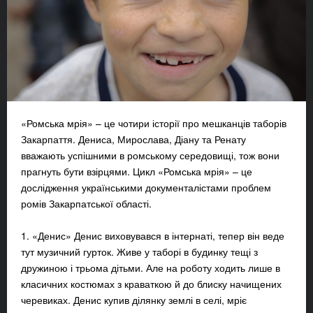
«Ромська мрія» – це чотири історії про мешканців таборів
Закарпаття. Дениса, Мирослава, Діану та Ренату
вважають успішними в ромському середовищі, тож вони
прагнуть бути взірцями. Цикл «Ромська мрія» – це
дослідження українськими документалістами проблем
ромів Закарпатської області.
1. «Денис» Денис виховувався в інтернаті, тепер він веде
тут музичний гурток. Живе у таборі в будинку тещі з
дружиною і трьома дітьми. Але на роботу ходить лише в
класичних костюмах з краваткою й до блиску начищених
черевиках. Денис купив ділянку землі в селі, мріє