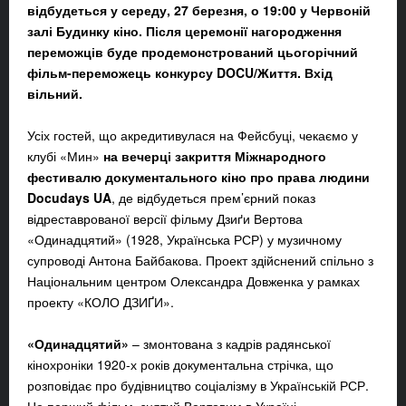
відбудеться у середу, 27 березня, о 19:00 у Червоній
залі Будинку кіно. Після церемонії нагородження
переможців буде продемонстрований цьогорічний
фільм-переможець конкурсу DOCU/Життя. Вхід
вільний.
Усіх гостей, що акредитивулася на Фейсбуці, чекаємо у
клубі «Мин»
на вечерці закриття Міжнародного
фестивалю документального кіно про права людини
Docudays UA
, де відбудеться прем’єрний показ
відреставрованої версії фільму Дзиґи Вертова
«Одинадцятий» (1928, Українська РСР) у музичному
супроводі Антона Байбакова. Проект здійснений спільно з
Національним центром Олександра Довженка у рамках
проекту «КОЛО ДЗИҐИ».
«Одинадцятий»
– змонтована з кадрів радянської
кінохроніки 1920-х років документальна стрічка, що
розповідає про будівництво соціалізму в Українській РСР.