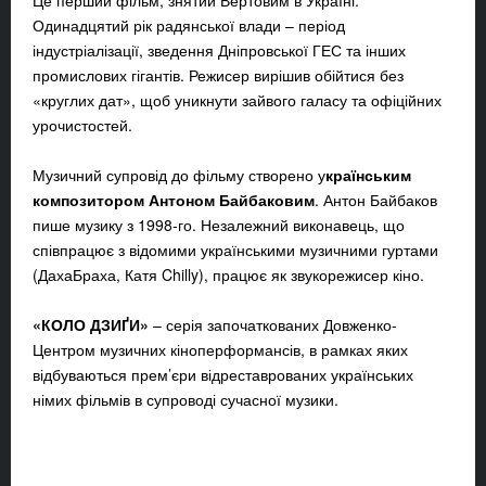
Це перший фільм, знятий Вертовим в Україні.
Одинадцятий рік радянської влади – період
індустріалізації, зведення Дніпровської ГЕС та інших
промислових гігантів. Режисер вирішив обійтися без
«круглих дат», щоб уникнути зайвого галасу та офіційних
урочистостей.
Музичний супровід до фільму створено у
країнським
композитором Антоном Байбаковим
. Антон Байбаков
пише музику з 1998-го. Незалежний виконавець, що
співпрацює з відомими українськими музичними гуртами
(ДахаБраха, Катя Chilly), працює як звукорежисер кіно.
«
КОЛО ДЗИҐИ
»
– серія започаткованих Довженко-
Центром музичних кіноперформансів, в рамках яких
відбуваються прем’єри відреставрованих українських
німих фільмів в супроводі сучасної музики.