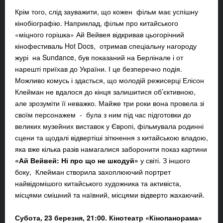
Крім того, слід зауважити, що кожен фільм має успішну
кінобіографію. Наприклад, фільм про китайського
«міцного горішка» Ай Вейвея відкривав цьогорічний
кінофестиваль Hot Docs, отримав спеціальну нагороду
журі на Sundance, був показаний на Берлінале і от
нарешті приїхав до України. І це безперечно подія.
Можливо комусь і здасться, що молодій режисерці Елісон
Клейман не вдалося до кінця залишитися об’єктивною,
але зрозуміти її неважко. Майже три роки вона провела зі
своїм персонажем - була з ним під час підготовки до
великих музейних виставок у Європі, фільмувала родинні
сцени та щодалі відвертіші зіткнення з китайською владою,
яка вже кілька разів намагалися заборонити показ картини
«Ай Вейвей: Ні про що не шкодуй»
у світі. З іншого
боку, Клейман створила захоплюючий портрет
найвідомішого китайського художника та активіста,
місцями смішний та наївний, місцями відверто жахаючий.
Субота, 23 березня, 21:00. Кінотеатр «Кінопанорама»