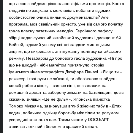
що легко знайдемо різнопланові фільми про митців. Кого з
глядачів не зацікавить можливість побачити відомих
особистостей очима пильних документалістів? Але
програма, мов свавільний оркестр, уже від самого початку
грала власну патетичну мелодію. Героїчного пафосу
збірці надав сучасний китайський художник і дисидент Ай
Вейвей, відомий усьому світові завдяки мистецьким
акціям, що викривають антигуманну політику китайського
режиму. Незабаром до бойового гасла художника «Ні про
що не шкодуй» ніби магнітом притягнуло історію
іранського кінематографіста Джафара Панахі. «Якщо ти –
режисер і твої руки не зв’язані, ти обов’язково знайдеш
спосіб робити кіно», – заявив він і, незважаючи на
домашній арешт та заборону знімати на батьківщині, довів
сказане, знявши «Це не фільм». Японська піаністка
Томоко Мукаяма, зазирнувши вглиб жіночих табу в «Дітях
води», побачила одвічну боротьбу між тілом та розумом
усередині кожного з нас. Таким чином у DOCU/AРТ
з’явився логічний і безмежно красивий фінал.