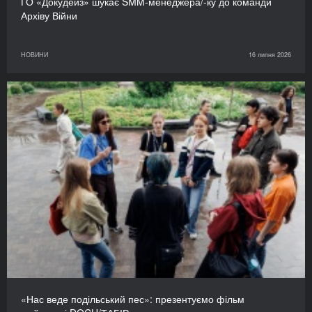
ГО «Докудейз» шукає SMM-менеджера/-ку до команди
Архіву Війни
НОВИНИ
16 липня 2026
«Нас веде подільський пес»: презентуємо фільм