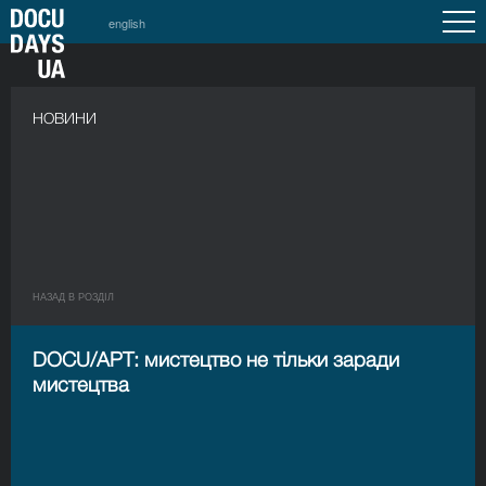
english
НОВИНИ
НАЗАД В РОЗДIЛ
DOCU/АРТ: мистецтво не тільки заради
мистецтва