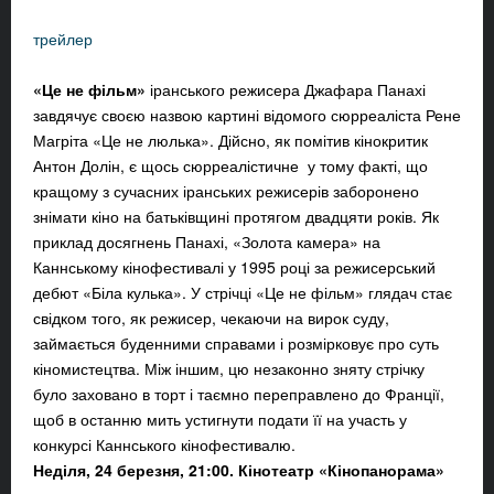
трейлер
«Це не фільм»
іранського режисера Джафара Панахі
завдячує своєю назвою картині відомого сюрреаліста Рене
Магріта «Це не люлька». Дійсно, як помітив кінокритик
Антон Долін, є щось сюрреалістичне у тому факті, що
кращому з сучасних іранських режисерів заборонено
знімати кіно на батьківщині протягом двадцяти років. Як
приклад досягнень Панахі, «Золота камера» на
Каннському кінофестивалі у 1995 році за режисерський
дебют «Біла кулька». У стрічці «Це не фільм» глядач стає
свідком того, як режисер, чекаючи на вирок суду,
займається буденними справами і розмірковує про суть
кіномистецтва. Між іншим, цю незаконно зняту стрічку
було заховано в торт і таємно переправлено до Франції,
щоб в останню мить устигнути подати її на участь у
конкурсі Каннського кінофестивалю.
Неділя, 24 березня, 21:00. Кінотеатр «Кінопанорама»