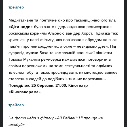
трейлер
Медитативне та поетичне кіно про таємниці жіночого тіла
«Діти води»
було зняте нідерландською режисеркою з
російським корінням Альоною ван дер Хорст. Підказка теж
криється у назві фільму, яка пов’язана з обрядом на знак
пам'яті про ненароджених, а отже – невидимих дітей. Під
супровід музики Баха та композицій японської піаністки
Томоко Мукаями режисерка намагається поговорити зі
своїми персонажами на теми сексуальності та одвічних
тілесних табу, а також прослідкувати, як мистецтво змінює
ставлення людей до подібних інтимних переживань.
Понеділок, 25 березня, 21:00. Кінотеатр
«Кінопанорама»
трейлер
На фото кадр з фільму «Ай Вейвей: Ні про що не
шкодуй»