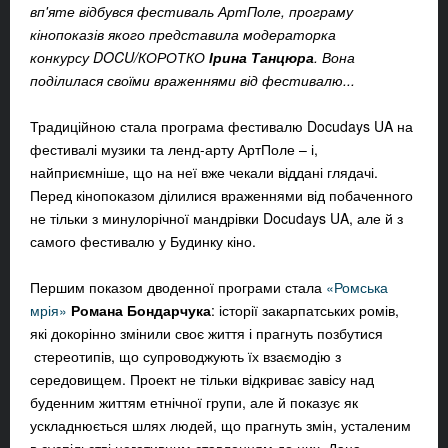
вп'яте відбувся фестиваль АртПоле, програму
кінопоказів якого представила модераторка
конкурсу DOCU/КОРОТКО
Ірина Танцюра
. Вона
поділилася своїми враженнями від фестивалю...
Традиційною стала програма фестивалю Docudays UA на
фестивалі музики та ленд-арту АртПоле – і,
найприємніше, що на неї вже чекали віддані глядачі.
Перед кінопоказом ділилися враженнями від побаченного
не тільки з минулорічної мандрівки Docudays UA, але й з
самого фестивалю у Будинку кіно.
Першим показом дводенної програми стала
«Ромська
мрія»
Романа Бондарчука
: історії закарпатських ромів,
які докорінно змінили своє життя і прагнуть позбутися
стереотипів, що супроводжують їх взаємодію з
середовищем. Проект не тільки відкриває завісу над
буденним життям етнічної групи, але й показує як
ускладнюється шлях людей, що прагнуть змін, усталеним