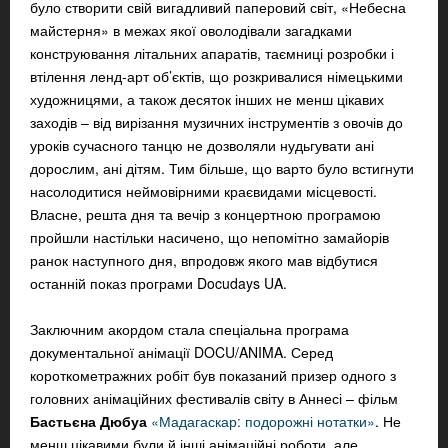
було створити свій вигадливий паперовий світ, «Небесна
майстерня» в межах якої оволодівали загадками
конструювання літальних апаратів, таємниці розробки і
втілення ленд-арт об’єктів, що розкривалися німецькими
художницями, а також десяток інших не менш цікавих
заходів – від вирізання музичних інструментів з овочів до
уроків сучасного танцю не дозволяли нудьгувати ані
дорослим, ані дітям. Тим більше, що варто було встигнути
насолодитися неймовірними краєвидами місцевості.
Власне, решта дня та вечір з концертною програмою
пройшли настільки насичено, що непомітно замайорів
ранок наступного дня, впродовж якого мав відбутися
останній показ програми Docudays UA.
Заключним акордом стала спеціальна програма
документальної анімації DOCU/ANIMA. Серед
короткометражних робіт був показаний призер одного з
головних анімаційних фестивалів світу в Аннесі – фільм
Бастьєна Дюбуа
«Мадагаскар: подорожні нотатки»
. Не
менш цікавими були й інші анімаційні роботи, але