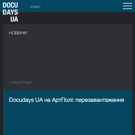
english
НОВИНИ
НАЗАД В РОЗДIЛ
Docudays UA на АртПолі: перезавантаження