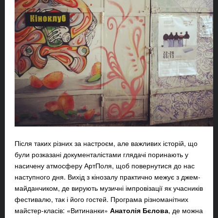
Після таких різних за настроєм, але важливих історій, що
були розказані документалістами глядачі поринають у
насичену атмосферу АртПоля, щоб повернутися до нас
наступного дня. Вихід з кінозалу практично межує з джем-
майданчиком, де вирують музичні імпровізації як учасників
фестивалю, так і його гостей. Програма різноманітних
майстер-класів: «Витинанки»
Анатолія Бєлова
, де можна