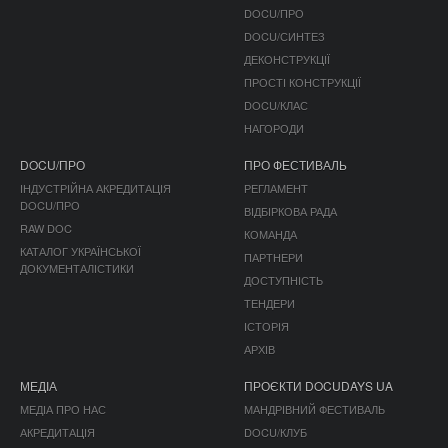
DOCU/ПРО
DOCU/СИНТЕЗ
ДЕКОНСТРУКЦІЇ
ПРОСТІ КОНСТРУКЦІЇ
DOCU/КЛАС
НАГОРОДИ
DOCU/ПРО
ПРО ФЕСТИВАЛЬ
ІНДУСТРІЙНА АКРЕДИТАЦІЯ
РЕГЛАМЕНТ
DOCU/ПРО
ВІДБІРКОВА РАДА
RAW DOC
КОМАНДА
КАТАЛОГ УКРАЇНСЬКОЇ
ПАРТНЕРИ
ДОКУМЕНТАЛІСТИКИ
ДОСТУПНІСТЬ
ТЕНДЕРИ
ІСТОРІЯ
АРХІВ
МЕДІА
ПРОЄКТИ DOCUDAYS UA
МЕДІА ПРО НАС
МАНДРІВНИЙ ФЕСТИВАЛЬ
АКРЕДИТАЦІЯ
DOCU/КЛУБ