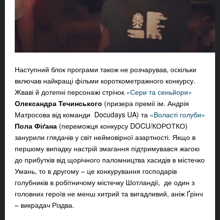
Наступний блок програми також не розчарував, оскільки
включав найкращі фільми короткометражного конкурсу.
Жваві й дотепні персонажі стрічок
«Сери та сеньйори»
Олександра Течинського
(призера премії ім. Андрія
Матросова від команди Docudays UA) та
«Воласті голуби»
Пола Фіґана
(переможця конкурсу DOCU/КОРОТКО)
занурили глядачів у світ неймовірної азартності. Якщо в
першому випадку настрій змагання підтримувався жагою
до прибутків від щорічного паломництва хасидів в містечко
Умань, то в другому – це конкурування господарів
голубників в робітничому містечку Шотландії, де один з
головних героїв не менш хитрий та вигадливий, аніж Ґрінч
– викрадач Різдва.