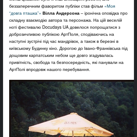
беззаперечним фаворитом публіки став фільм
«Моя
“довга пташка”»
Вілла Андерсона
– іронічна оповідка про
складну взаємодію автора та персонажа. На цій веселій
ноті фестивалю Docudays UA довелося попрощатися з
доброзичливою публікою АртПоля, сподіваючись на
наступні зустрічі під час мандрівок, а також в березні в
київському Будинку кіно. Дорогою до Івано-Франківська під
дощовим карпатським небом ще довго згадувалась
привітність, свобода та безпосередність, які панували на
АртПолі впродовж нашого перебування.