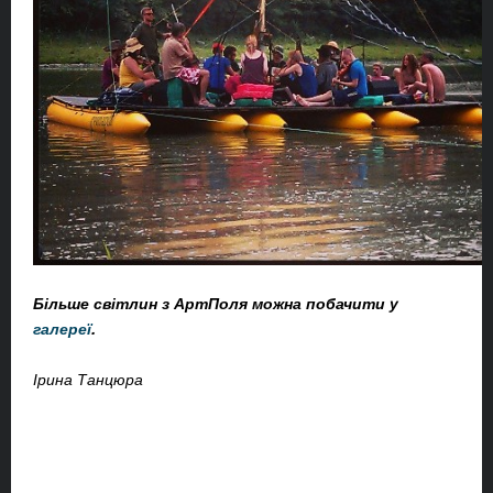
Більше світлин з АртПоля можна побачити у
галереї
.
Ірина Танцюра