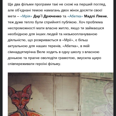
Ще два фільми програми такі не схожі на перший погляд,
але об’єднані темою намагань двох жінок досягти своєї
мети –
«Мрія»
Дар’ї Дрюченко
та
«Абетка»
Мадлі Ляене
,
теж дуже тепло були сприйняті публікою. Хоч проблема
неспроможності мати власне житло, якщо ти займаєшся
необхідною для інших людей та низькооплачуваною
діяльністю, що розкривається в «Мрії», є більш
актуальною для наших теренів, «Абетка», в якій
сімнадцятирічна Веле ходить в одну школу з власною
донькою та прагне оволодіти грамотою, змусила щиро
співпереживати героїні фільму.