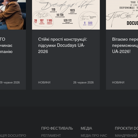
зпочинає
підсумки Docudays UA-
переможн
 кампанію
2026
 окупації
 ГО
Стійкі прості конструкції:
Вітаємо пере
очинає
підсумки Docudays UA-
переможниц
мпанію
2026
UA-2026!
29 червня 2026
НОВИНИ
26 червня 2026
НОВИНИ
КОНСПЕКТ
26 червня 2026
НОВИНИ
11 червня 2026
ПРО ФЕСТИВАЛЬ
МЕДІА
ПРОЄКТИ D
АЦІЯ DOCU/ПРО
РЕГЛАМЕНТ
МЕДІА ПРО НАС
МАНДРІВНИЙ