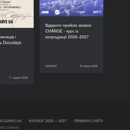
иць Docudays
UA-2026!
Відкрито прийом заявок:
CHANGE - курс із
можців і
копродукції 2026–2027
ь Docudays
НОВИНИ
02 липня 2026
02 липня 2026
НОВИНИ
11 червня 2026
НОВИНИ
OCUDAYS UA
КАТАЛОГ 2025 — 2027
ПРАВИЛА САЙТУ
 ФЕСТИВАЛЬ