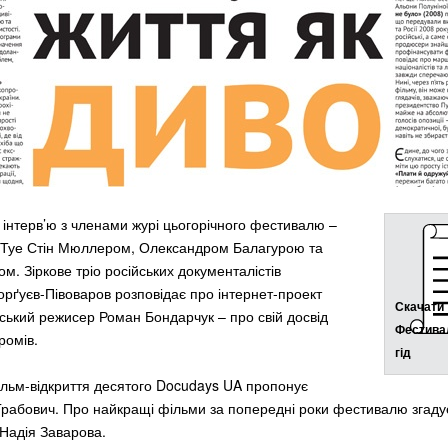
 інтерв’ю з членами журі цьогорічного фестивалю –
 Туе Стін Мюллером, Олександром Балагурою та
м. Зіркове тріо російських документалістів
рґуєв-Півоваров розповідає про інтернет-проект
Скачати
нський режисер Роман Бондарчук – про свій досвід
Фестива
ромів.
гід
ільм-відкриття десятого Docudays UA пропонує
 Грабович. Про найкращі фільми за попередні роки фестивалю згаду
 Надія Заварова.