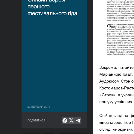
першого
фестивального гіда
Зокрема, читайте
Маріанною Каат,
Аудрюсом Стонісо
Костомаров-Расто
«Строк», а украї
пошуку успішних 
23 БЕРЕЗНЯ 2013
Свій погляд на ф
ПОДІЛИТИСЯ
кінознавець Ігор
огляді кінокритик