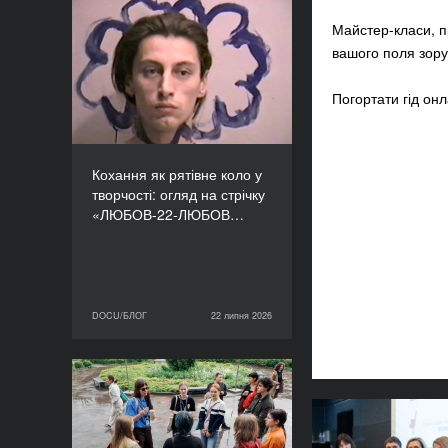
Кохання як рятівне коло
Майстер-класи, пр
у творчості: огляд на
вашого поля зору
стрічку «ЛЮБОВ-22-
ЛЮБОВ» Єруна
Погортати гід о
Койманса
Кохання як рятівне коло у
творчості: огляд на стрічку
«ЛЮБОВ-22-ЛЮБОВ…
DOCU/БЛОГ
22 липня 2026
22 липня 2026
DOCU/БЛОГ
«Нас веде подільський
пес»: презентуємо фільм
майстерні DOCU/ТАБІР
Бути прису