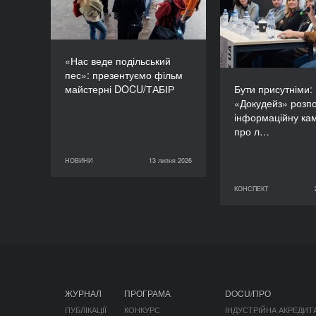
«Докудейз» ро
інформаційну
про людей в
«Нас веде подільський
пес»: презентуємо фільм
майстерні DOCU/ТАБІР
Бути присутніми:
«Докудейз» розп
інформаційну ка
про л…
НОВИНИ
13 липня 2026
13 липня 2026
НОВИНИ
КОНСПЕКТ
29 червня 2026
ЖУРНАЛ
ПРОГРАМА
DOCU/ПРО
ПУБЛІКАЦІЇ
КОНКУРС
ІНДУСТРІЙНА АКРЕДИТ