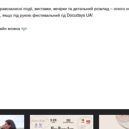
авозахисні події, виставки, вечірки та детальний розклад – нічого н
, якщо під рукою фестивальний гід Docudays UA!
нлайн можна
тут
тніми: ГО
Стійкі прості конструкції:
Вітаємо