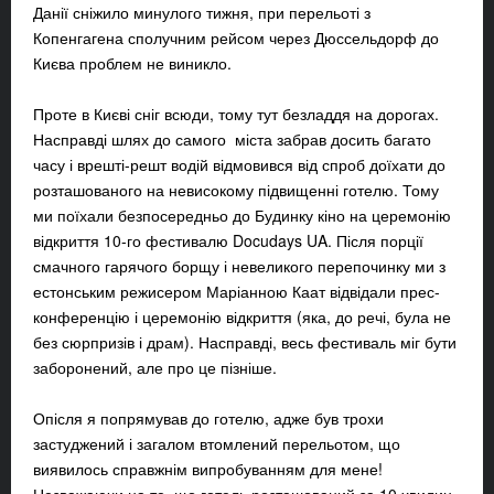
Данії сніжило минулого тижня, при перельоті з
Копенгагена сполучним рейсом через Дюссельдорф до
Києва проблем не виникло.
Проте в Києві сніг всюди, тому тут безладдя на дорогах.
Насправді шлях до самого міста забрав досить багато
часу і врешті-решт водій відмовився від спроб доїхати до
розташованого на невисокому підвищенні готелю. Тому
ми поїхали безпосередньо до Будинку кіно на церемонію
відкриття 10-го фестивалю Docudays UA. Після порції
смачного гарячого борщу і невеликого перепочинку ми з
естонським режисером Маріанною Каат відвідали прес-
конференцію і церемонію відкриття (яка, до речі, була не
без сюрпризів і драм). Насправді, весь фестиваль міг бути
заборонений, але про це пізніше.
Опісля я попрямував до готелю, адже був трохи
застуджений і загалом втомлений перельотом, що
виявилось справжнім випробуванням для мене!