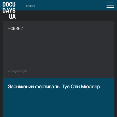
english
НОВИНИ
НАЗАД В РОЗДIЛ
Засніжений фестиваль. Туе Стін Мюллер