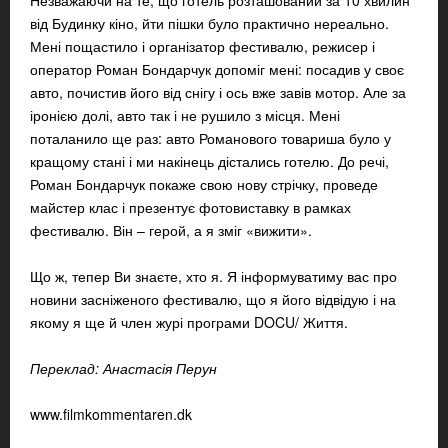
Незважаючи на те, що готель розташований за 10 хвилин
від Будинку кіно, йти пішки було практично нереально.
Мені пощастило і організатор фестивалю, режисер і
оператор Роман Бондарчук допоміг мені: посадив у своє
авто, почистив його від снігу і ось вже завів мотор. Але за
іронією долі, авто так і не рушило з місця. Мені
поталанило ще раз: авто Романового товариша було у
кращому стані і ми накінець дістались готелю. До речі,
Роман Бондарчук покаже свою нову стрічку, проведе
майстер клас і презентує фотовиставку в рамках
фестивалю. Він – герой, а я зміг «вижити».
Що ж, тепер Ви знаєте, хто я. Я інформуватиму вас про
новини засніженого фестивалю, що я його відвідую і на
якому я ще й член журі програми DOCU/ Життя.
Переклад: Анастасія Перун
www.filmkommentaren.dk