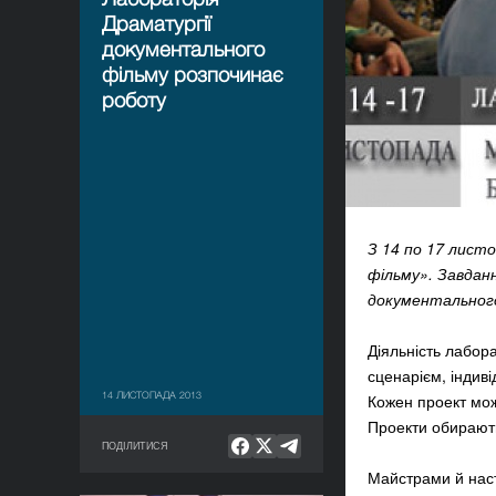
Драматургії
документального
фільму розпочинає
роботу
З 14 по 17 лист
фільму». Завдан
документального
Діяльність лабора
сценарієм, індиві
14 ЛИСТОПАДА 2013
Кожен проект мож
Проекти обирають
ПОДІЛИТИСЯ
Майстрами й наст