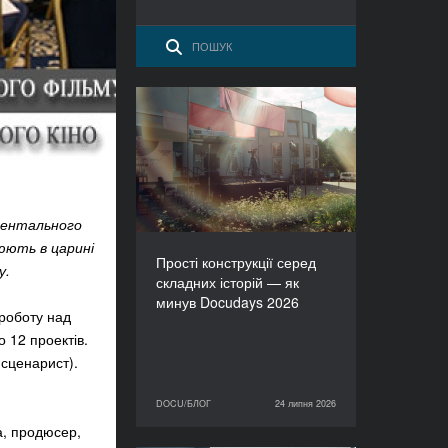
Прості конструкції серед
складних історій — як
минув Docudays 2026
ументального
юють в царині
Прості конструкції серед
у.
складних історій — як
минув Docudays 2026
 роботу над
о 12 проектів.
сценарист).
DOCU/БЛОГ
24 липня 2026
24 липня 2026
DOCU/БЛОГ
а, продюсер,