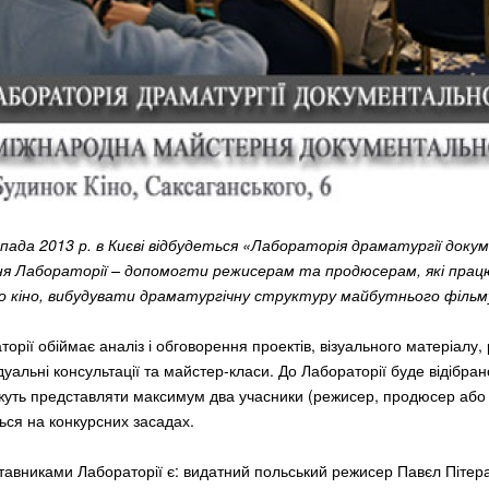
опада 2013 р. в Києві відбудеться «Лабораторія драматургії док
ня Лабораторії – допомогти режисерам та продюсерам, які прац
 кіно, вибудувати драматургічну структуру майбутнього фільм
торії обіймає аналіз і обговорення проектів, візуального матеріалу,
дуальні консультації та майстер-класи. До Лабораторії буде відібран
уть представляти максимум два учасники (режисер, продюсер або 
ся на конкурсних засадах.
авниками Лабораторії є: видатний польський режисер Павєл Пітер