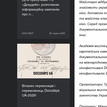
Майстерні відбу
«Докудейз» розпочинає
знайомити украї
інформаційну кампанію
кіно, допомога 
про л…
та майстер клас
кіно. Серед прое
документального
КОНСПЕКТ
29 червня 2026
інші.
29 червня 2026
КОНСПЕКТ
Академія мистец
Вітаємо переможців і
європейська нав
переможниць Docudays
документального
UA-2026!
на міжнародному 
кінофестивалі D
кінофестивалю D
Організатори: Г
Вітаємо переможців і
візуальних мисте
переможниць Docudays
UA-2026!
агентства Украї
Партнери: Міжна