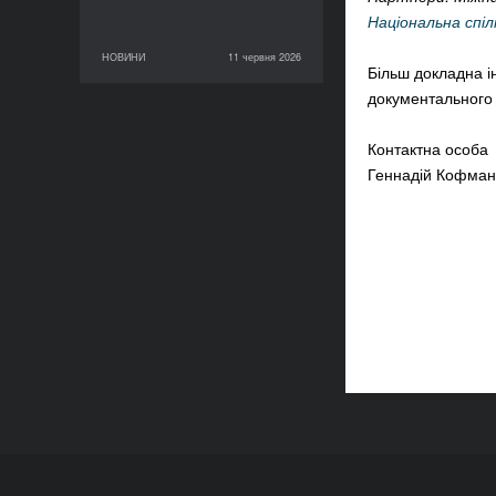
Національна спіл
НОВИНИ
11 червня 2026
11 червня 2026
НОВИНИ
Більш докладна і
документального
Контактна особа
Геннадій Кофман 