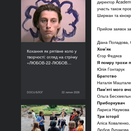
директор Academy
Кохання як рятівне коло
участь також пров
у творчості: огляд на
Ширман та кінокр
стрічку «ЛЮБОВ-22-
ЛЮБОВ» Єруна
Прийом заявок за
Койманса
Діана Поладова
Хом’як
Кохання як рятівне коло у
Єгор Федяєв
творчості: огляд на стрічку
Я помру трохи п
«ЛЮБОВ-22-ЛЮБОВ…
Юлія Гонтарук
Братство
Наталія Машта
Пам’яті мого вч
DOCU/БЛОГ
22 липня 2026
22 липня 2026
DOCU/БЛОГ
Ольга Бесхмел
Приборкувач
Лариса Наумо
«Нас веде подільський
Три історії
пес»: презентуємо фільм
Аліса Коваленко,
майстерні DOCU/ТАБІР
Любов Дураков