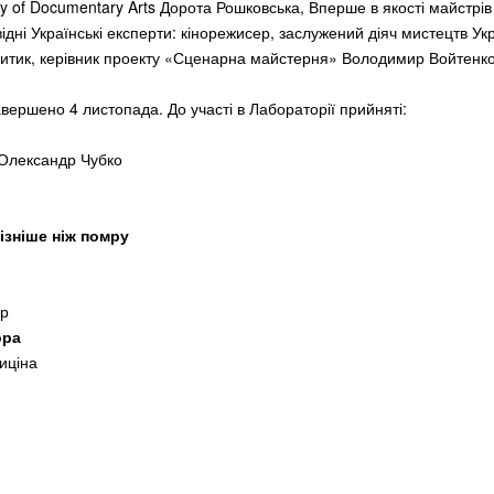
 of Documentary Arts Дорота Рошковська, Вперше в якості майстрів 
ідні Українські експерти: кінорежисер, заслужений діяч мистецтв У
итик, керівник проекту «Сценарна майстерня» Володимир Войтенко
вершено 4 листопада. До участі в Лабораторії прийняті:
, Олександр Чубко
ізніше ніж помру
лер
ора
ьниціна
ва
а