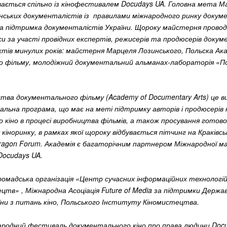
вається спільно із кінофестивалем Docudays UA. Головна мета М
нських документалістів із правилами міжнародного ринку докум
та підтримка документалістів України. Щороку майстерня прово
и за участі провідних експертів, режисерів та продюсерів доку
ктів минулих років: майстерня Марцеля Лозинського, Польска Ак
 фільму, молодіжний документальний альманах-лабораторія «П
тва документального фільму (Academy of Documentary Arts) це в
чальна програма, що має на меті підтримку авторів і продюсерів
 кіно в процесі виробництва фільмів, а також просування готов
кіноринку, в рамках якої щороку відбувається пітчинг на Краківс
ragon Forum. Академія є багаторічним партнером Міжнародної м
ocudays UA.
ромадська організація «Центр сучасних інформаційних технологі
цтв» , Міжнародна Асоціація Future of Media за підтримки Держа
ни з питань кіно, Польського Інституту Кіномистецтва.
родний фестиваль документального кіно про права людини Docu