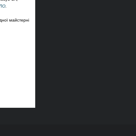
ОЛО
.
дної майстерні