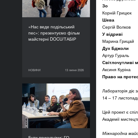
Зо
Корній Грицюк
Шева
«Нас веде подільський
Сергій Волков
пес»: презентуємо фільм
У відриві
майстерні DOCU/ТАБІР
Марина Грица
Дух Бджоли
Артур Гураль
Світлочутливі 
Аксиня Куріна
НОВИНИ
13 липня 2026
13 липня 2026
НОВИНИ
Право на проте
Лабораторія діє з
Бути присутніми: ГО
14 – 17 листопада
«Докудейз» розпочинає
інформаційну кампанію
про людей в окупації
Цей проект є спі
Академії мистецт
Міжнародна майс
Бути присутніми: ГО