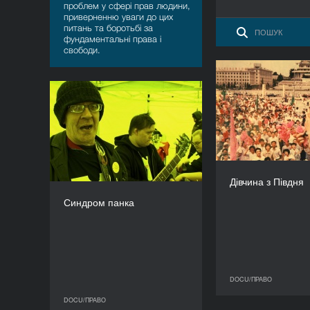
проблем у сфері прав людини,
приверненню уваги до цих
питань та боротьбі за
фундаментальні права і
свободи.
Дівчина
Синдром панка
РІК
2012
КРАЇНА
Фінляндія
Хосе 
Дівчина з Півдня
РЕЖИСЕР(К)И
Юкка Карккайнен, Я-П
Синдром панка
Пассі
ТРИВАЛІСТЬ
85’
DOCU/ПРАВО
DOCU/ПРАВО
DOCU/ПРАВО