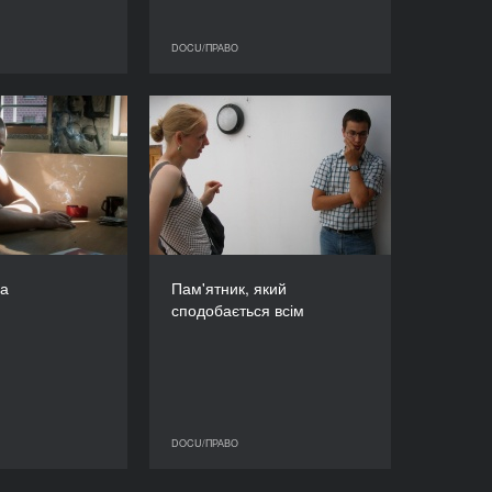
DOCU/ПРАВО
DOCU/ПРАВО
DOCU/ПРАВО
Після Вріцена
Пам'ятник, який
сподобається всім
РІК
2012
РІК
2011
КРАЇНА
Німеччина
КРАЇНА
Естонія
РЕЖИСЕР/-КА
Даніель Абма
РЕЖИСЕР/-КА
на
Пам'ятник, який
Крістіна Норман
ТРИВАЛІСТЬ
сподобається всім
88’
ТРИВАЛІСТЬ
87’
DOCU/ПРАВО
DOCU/ПРАВО
DOCU/ПРАВО