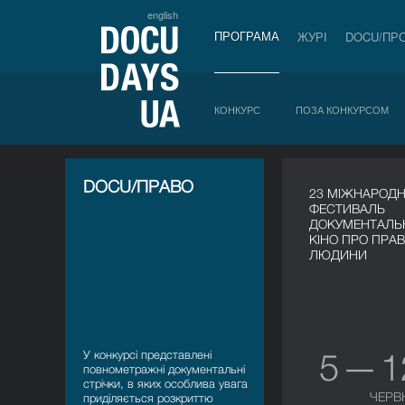
english
ПРОГРАМА
ЖУРІ
DOCU/ПР
КОНКУРС
ПОЗА КОНКУРСОМ
DOCU/ПРАВО
23 МІЖНАРОД
ФЕСТИВАЛЬ
ДОКУМЕНТАЛЬ
КІНО ПРО ПРА
ЛЮДИНИ
5 — 
У конкурсі представлені
повнометражні документальні
стрічки, в яких особлива увага
ЧЕРВ
приділяється розкриттю