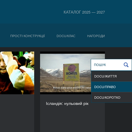
КАТАЛОГ 2025 — 2027
ПРОСТІ КОНСТРУКЦІЇ
DOCU/КЛАС
НАГОРОДИ
½ революції
Ісландія: нульовий рік
РІК
РІК
2012
2012
DOCU/ЖИТТЯ
КРАЇНА
КРАЇНА
Данія, Єгипет
Ісландія, Чехія, Франція
DOCU/ПРАВО
РЕЖИСЕР(К)И
РЕЖИСЕР(К)И
DOCU/КOРОТКО
ґаві, Карім Ель
Арманд Шоля-Намі,
Ісландія: нульовий рік
Хакім
Сіґурдур Халлмар
Маґнуссон
ТРИВАЛІСТЬ
72’
ТРИВАЛІСТЬ
52’