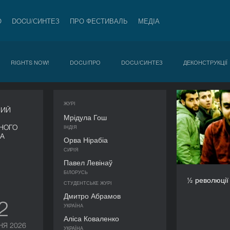
О
DOCU/СИНТЕЗ
ПРО ФЕСТИВАЛЬ
МЕДІА
RIGHTS NOW!
DOCU/ПРО
DOCU/СИНТЕЗ
ДЕКОНСТРУКЦІЇ
ЖУРІ
НИЙ
Мрідула Гош
НОГО
ІНДІЯ
ВА
Орва Нірабіа
СИРІЯ
Павел Левінаў
Омар Шар
БІЛОРУСЬ
½ революції
СТУДЕНТСЬКЕ ЖУРІ
Дмитро Абрамов
12
УКРАЇНА
Аліса Коваленко
НЯ 2026
УКРАЇНА