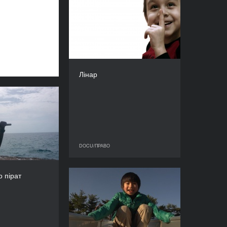
Лінар
РІК
2013
КРАЇНА
Росія, Італія
РЕЖИСЕР/-КА
Настя Тарасова
Лінар
ТРИВАЛІСТЬ
82’
ан і його пірат
РІК
2012
КРАЇНА
ьгія, Німеччина
DOCU/ПРАВО
DOCU/ПРАВО
РЕЖИСЕР/-КА
Енді Вольфф
о пірат
Вітаємо на Фукушімі
ТРИВАЛІСТЬ
84’
РІК
2013
КРАЇНА
Бельгія, Франція