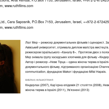
uctions, Anat Kendal, P.O.Box 7153, Jerusalem, Israel, ++972-2-672425
om
, www.ruthfilms.com
 Ltd., Cara Saposnik, P.O.Box 7153, Jerusalem, Israel, ++972-2-672425
om
, www.ruthfilms.com
Ліат Мер – режисер документальних фільмів і сценарист. За
Авівський університет, отримала диплом магістра мистецтв.
режисером ізраїльського «Каналу 8». Протягом двох з поло
Мер знімала групу хасидських хлопчиків для фільму «Кіндер
Автор і режисер «Неве Тірца – єдина жіноча тюрма в Ізраїлі
документального фільму, підтриманого організацією Channe
communication, фундацією Makor і фундацією Mifal Hapais.
ВИБРАНА ФІЛЬМОГРАФІЯ
Кіндерлах (2007), Кар’єрна епідемія 21 століття (2008), Нев
жіноча тюрма в Ізраїлі (2011), Ув’язнені (2013)