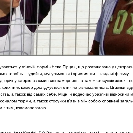
буваються у жіночій тюрмі «Неве Тірца», що розташована у централь
ьох героїнь – іудейки, мусульманки і християнки – глядачі фільму
дворічну історію взаємин співкамерниць, а також стосунків жінок і 
крихітних камер досліджується етнічна різноманітність. Ці жінки від
льства, а також від самих себе. Міцні й водночас уразливі відносини м
рсоналом тюрми, а також стосунки в'язнів між собою сповнені загал
ом з тим, взаємоповагою.