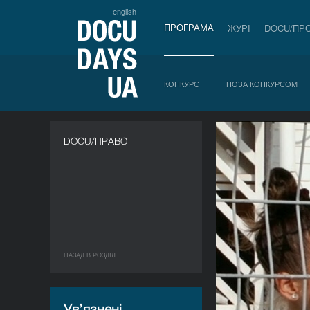
english
ПРОГРАМА
ЖУРІ
DOCU/ПР
КОНКУРС
ПОЗА КОНКУРСОМ
DOCU/ПРАВО
НАЗАД В РОЗДIЛ
Ув’язнені