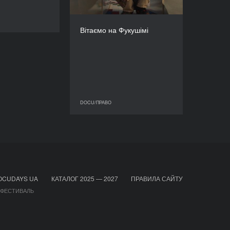
РЕЖИСЕР/-КА
Ален де Альо
DOCU/ПРАВО
Вітаємо на Фукушімі
ТРИВАЛІСТЬ
59’
DOCU/ПРАВО
DOCU/ПРАВО
OCUDAYS UA
КАТАЛОГ 2025 — 2027
ПРАВИЛА САЙТУ
 ФЕСТИВАЛЬ