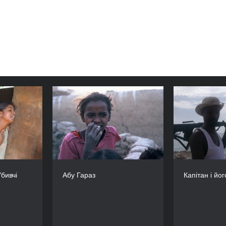
ю: Убивчі
Абу Гараз
Капіт
рі-Ланки
РІК
2013
РІК
2013
КРАЇНА
Польща
Бел
КРАЇНА
кобританія
РЕЖИСЕР/-КА
Мачєй Й. Дриґас
РЕЖИСЕР/-КА
бивчі
Абу Гараз
Капітан і йог
ем Макрей
ТРИВАЛІСТЬ
73’
ТРИВАЛІСТЬ
93’