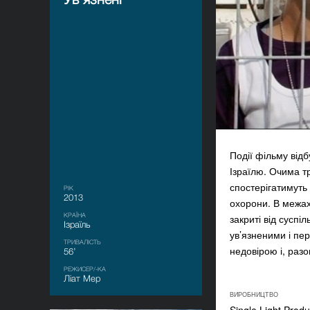
Події фільму від
Ізраїлю. Очима тр
спостерігатимуть 
РІК
2013
охорони. В межах 
КРАЇНА
закриті від суспі
Ізраїль
ув’язненими і пе
ТРИВАЛІСТЬ
недовірою і, раз
56’
РЕЖИСЕР/-КА
Ліат Мер
ВИРОБНИЦТВО