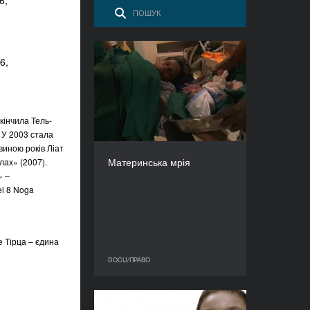
6,
6,
Материнська мрія
РІК
2013
КРАЇНА
кінчила Тель-
Швейцарія
 У 2003 стала
РЕЖИСЕР/-КА
виною років Ліат
Валері Ґуденус
Материнська мрія
лах» (2007).
ТРИВАЛІСТЬ
» –
86’
l 8 Noga
е Тірца – єдина
DOCU/ПРАВО
DOCU/ПРАВО