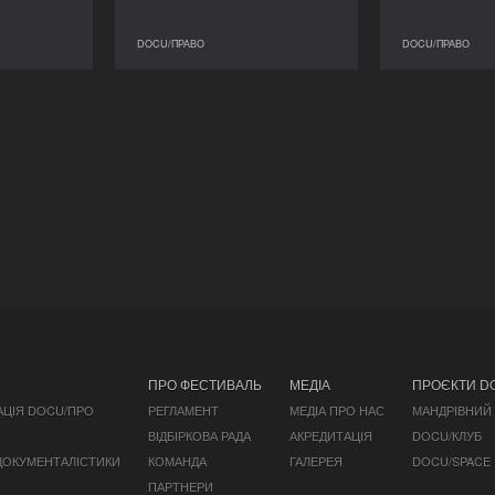
DOCU/ПРАВО
DOCU/ПРАВО
DOCU/ПРАВО
DOCU/ПРАВО
ПРО ФЕСТИВАЛЬ
МЕДІА
ПРОЄКТИ D
АЦІЯ DOCU/ПРО
РЕГЛАМЕНТ
МЕДІА ПРО НАС
МАНДРІВНИЙ
ВІДБІРКОВА РАДА
АКРЕДИТАЦІЯ
DOCU/КЛУБ
 ДОКУМЕНТАЛІСТИКИ
КОМАНДА
ГАЛЕРЕЯ
DOCU/SPACE
ПАРТНЕРИ