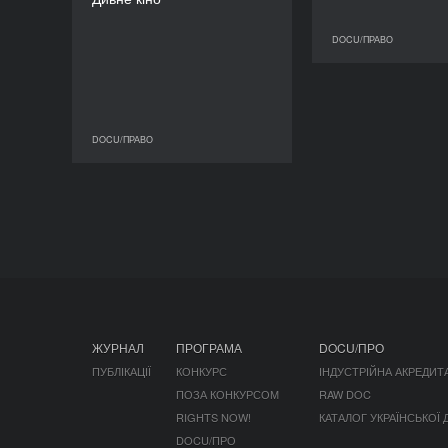
DOCU/ПРАВО
DOCU/ПРАВО
DOCU/ПРАВО
ЖУРНАЛ
ПРОГРАМА
DOCU/ПРО
ПУБЛІКАЦІЇ
КОНКУРС
ІНДУСТРІЙНА АКРЕДИТ
ПОЗА КОНКУРСОМ
RAW DOC
RIGHTS NOW!
КАТАЛОГ УКРАЇНСЬКОЇ
DOCU/ПРО