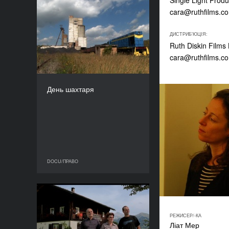
Single Light Prod
cara@ruthfilms.c
День шахтаря
РІК
ДИСТРИБ'ЮЦІЯ:
2013
Ruth Diskin Films
КРАЇНА
cara@ruthfilms.c
Франція
РЕЖИСЕР/-КА
Ґаель Мокaер
День шахтаря
ТРИВАЛІСТЬ
80’
DOCU/ПРАВО
DOCU/ПРАВО
Життя в раю – нелегали
по сусідству
РЕЖИСЕР/-КА
РІК
Ліат Мер