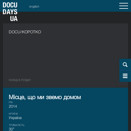
english
DOCU/КОРОТКО
НАЗАД В РОЗДIЛ
Місце, що ми звемо домом
РІК
2014
КРАЇНА
Україна
ТРИВАЛІСТЬ
30’’