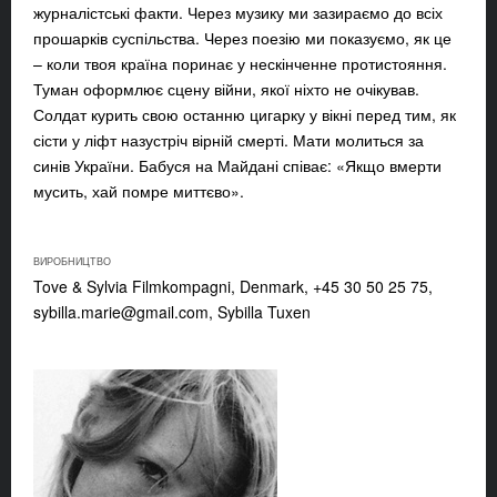
журналістські факти. Через музику ми зазираємо до всіх
прошарків суспільства. Через поезію ми показуємо, як це
– коли твоя країна поринає у нескінченне протистояння.
Туман оформлює сцену війни, якої ніхто не очікував.
Солдат курить свою останню цигарку у вікні перед тим, як
сісти у ліфт назустріч вірній смерті. Мати молиться за
синів України. Бабуся на Майдані співає: «Якщо вмерти
мусить, хай помре миттєво».
ВИРОБНИЦТВО
Tove & Sylvia Filmkompagni, Denmark, +45 30 50 25 75,
sybilla.marie@gmail.com
, Sybilla Tuxen