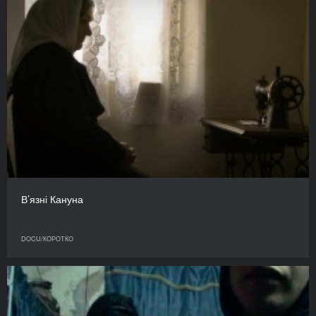
В’язні Кануна
DOCU/КОРОТКО