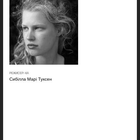
РЕЖИСЕР/-КА
Сибілла Марі Туксен