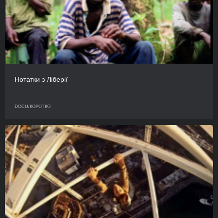
Нотатки з Ліберії
DOCU/КОРОТКО