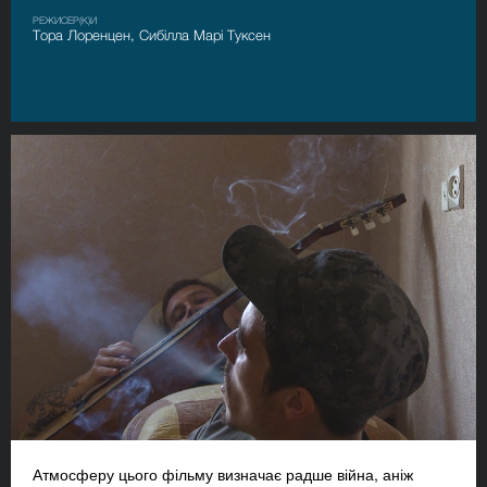
РЕЖИСЕР(К)И
Тора Лоренцен, Сибілла Марі Туксен
Атмосферу цього фільму визначає радше війна, аніж