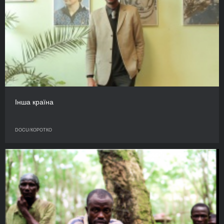
Інша країна
DOCU/КОРОТКО