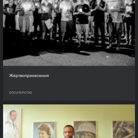
Жертвопринесення
DOCU/КОРОТКО