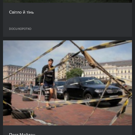
Світло й тінь
DOCU/КОРОТКО
Пост Майдан