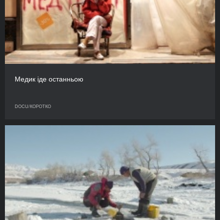
Медик іде останньою
DOCU/КОРОТКО