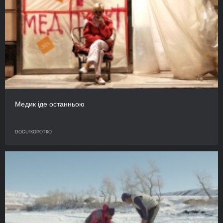
Медик іде останньою
DOCU/КОРОТКО