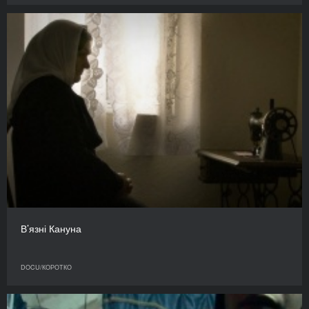
В’язні Кануна
DOCU/КОРОТКО