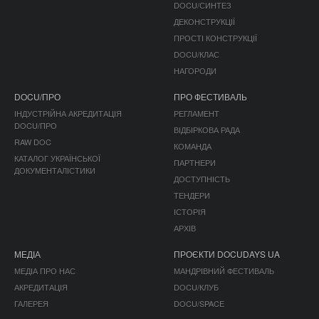
DOCU/СИНТЕЗ
ДЕКОНСТРУКЦІЇ
ПРОСТІ КОНСТРУКЦІЇ
DOCU/КЛАС
НАГОРОДИ
DOCU/ПРО
ПРО ФЕСТИВАЛЬ
ІНДУСТРІЙНА АКРЕДИТАЦІЯ
РЕГЛАМЕНТ
DOCU/ПРО
ВІДБІРКОВА РАДА
RAW DOC
КОМАНДА
КАТАЛОГ УКРАЇНСЬКОЇ
ПАРТНЕРИ
ДОКУМЕНТАЛІСТИКИ
ДОСТУПНІСТЬ
ТЕНДЕРИ
ІСТОРІЯ
АРХІВ
МЕДІА
ПРОЄКТИ DOCUDAYS UA
МЕДІА ПРО НАС
МАНДРІВНИЙ ФЕСТИВАЛЬ
АКРЕДИТАЦІЯ
DOCU/КЛУБ
ГАЛЕРЕЯ
DOCU/SPACE