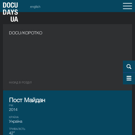
english
DOCU/КОРОТКО
НАЗАД В РОЗДIЛ
Пост Майдан
РІК
2014
КРАЇНА
Україна
ТРИВАЛІСТЬ
42’’