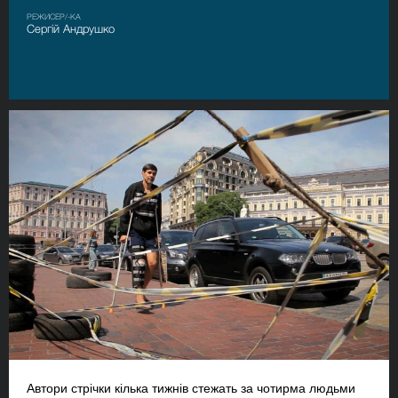
РЕЖИСЕР/-КА
Сергій Андрушко
Автори стрічки кілька тижнів стежать за чотирма людьми