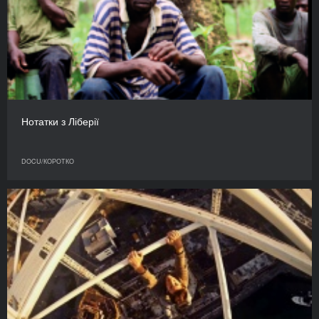
Нотатки з Ліберії
DOCU/КОРОТКО