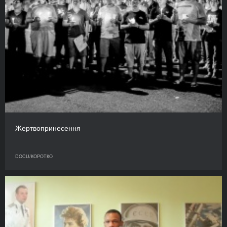
Жертвопринесення
DOCU/КОРОТКО