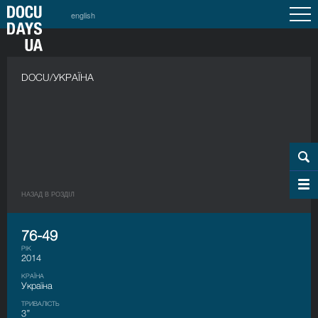
english
DOCU/УКРАЇНА
НАЗАД В РОЗДIЛ
76-49
РІК
2014
КРАЇНА
Україна
ТРИВАЛІСТЬ
3’’