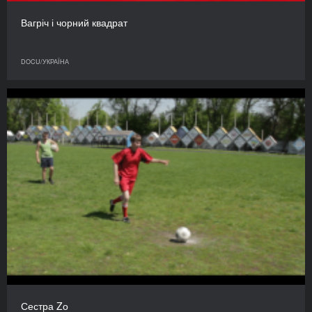
Вагріч і чорний квадрат
DOCU/УКРАЇНА
Сестра Zо