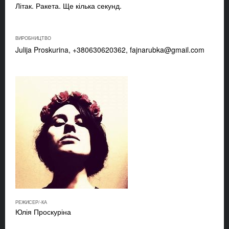
Літак. Ракета. Ще кілька секунд.
ВИРОБНИЦТВО
Julija Proskurina, +380630620362,
fajnarubka@gmail.com
РЕЖИСЕР/-КА
Юлія Проскуріна