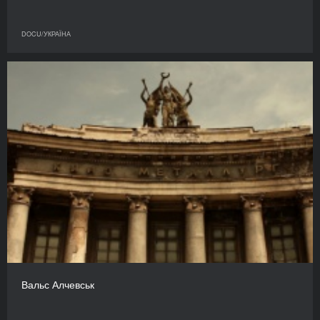
DOCU/УКРАЇНА
Вальс Алчевськ