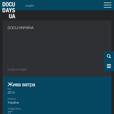
english
DOCU/УКРАЇНА
НАЗАД В РОЗДIЛ
Жива ватра
РІК
2014
КРАЇНА
Україна
ТРИВАЛІСТЬ
77’’