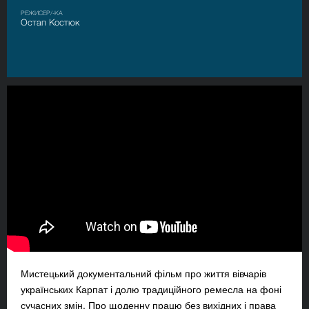
РЕЖИСЕР/-КА
Остап Костюк
Мистецький документальний фільм про життя вівчарів
українських Карпат і долю традиційного ремесла на фоні
сучасних змін. Про щоденну працю без вихідних і права