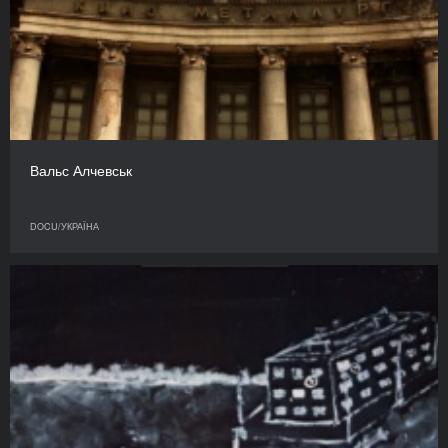
Вальс Алчевськ
DOCU/УКРАЇНА