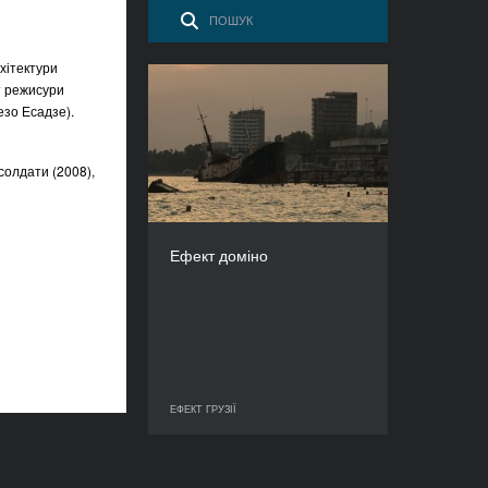
хітектури
ет режисури
Ефект доміно
езо Есадзе).
РІК
2014
солдати (2008),
КРАЇНА
Німеччина, Польща
РЕЖИСЕР(К)И
Ельвіра Нєвєра, Пьотр
Ефект доміно
Росоловський
ТРИВАЛІСТЬ
76’
ЕФЕКТ ГРУЗІЇ
ЕФЕКТ ГРУЗІЇ