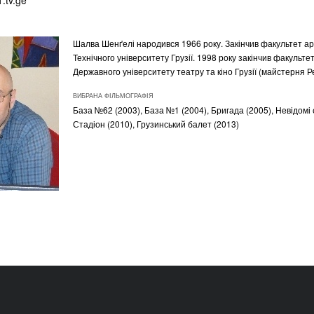
.tv.ge
Шалва Шенґелі народився 1966 року. Закінчив факультет ар
Технічного університету Грузії. 1998 року закінчив факульт
Державного університету театру та кіно Грузії (майстерня Р
ВИБРАНА ФІЛЬМОГРАФІЯ
База №62 (2003), База №1 (2004), Бригада (2005), Невідомі 
Стадіон (2010), Грузинський балет (2013)