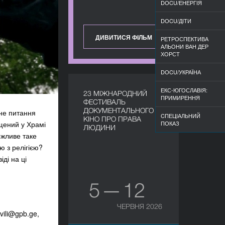
DOCU/ЕНЕРГІЯ
DOCU/ДІТИ
ДИВИТИСЯ ФІЛЬМ
РЕТРОСПЕКТИВА
АЛЬОНИ ВАН ДЕР
ХОРСТ
DOCU/УКРАЇНА
ЕКС-ЮГОСЛАВІЯ:
23 МІЖНАРОДНИЙ
ПРИМИРЕННЯ
ФЕСТИВАЛЬ
ДОКУМЕНТАЛЬНОГО
вне питання
CПЕЦІАЛЬНИЙ
КІНО ПРО ПРАВА
щений у Храмі
ПОКАЗ
ЛЮДИНИ
можливе таке
ю з релігією?
іді на ці
5 — 12
ЧЕРВНЯ 2026
vili@gpb.ge
,