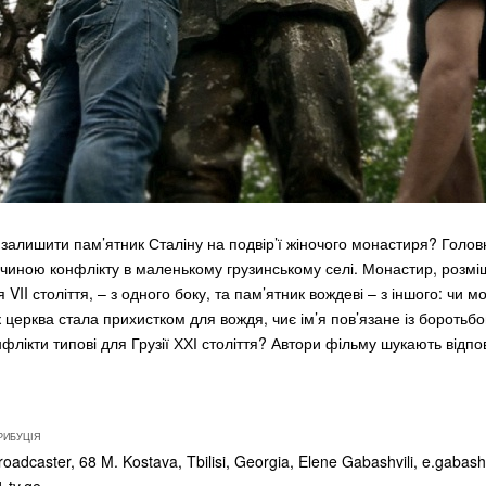
 залишити пам’ятник Сталіну на подвір’ї жіночого монастиря? Голо
чиною конфлікту в маленькому грузинському селі. Монастир, розмі
VII століття, – з одного боку, та пам’ятник вождеві – з іншого: чи 
 церква стала прихистком для вождя, чиє ім’я пов’язане із боротьбо
онфлікти типові для Грузії ХХІ століття? Автори фільму шукають відпов
РИБУЦІЯ
oadcaster, 68 M. Kostava, Tbilisi, Georgia, Elene Gabashvili,
e.gabash