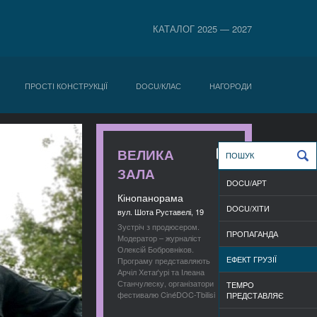
КАТАЛОГ 2025 — 2027
ПРОСТІ КОНСТРУКЦІЇ
DOCU/КЛАС
НАГОРОДИ
ВЕЛИКА
ЗАЛА
DOCU/АРТ
Кінопанорама
DOCU/ХІТИ
вул. Шота Руставелі, 19
Зустріч з продюсером.
ПРОПАГАНДА
Модератор – журналіст
Олексій Бобровніков.
ЕФЕКТ ГРУЗІЇ
Програму представляють
Арчіл Хетаґурі та Ілеана
Станчулеску, організатори
TEMPO
фестивалю CinéDOC-Tbilisi
ПРЕДСТАВЛЯЄ