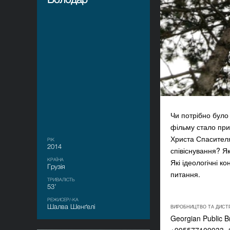
Чи потрібно було
фільму стало при
Христа Спасителя 
РІК
2014
співіснування? Як
КРАЇНА
Які ідеологічні к
Грузія
питання.
ТРИВАЛІСТЬ
53’
РЕЖИСЕР/-КА
Шалва Шенґелі
ВИРОБНИЦТВО ТА ДИСТ
Georgian Public Br