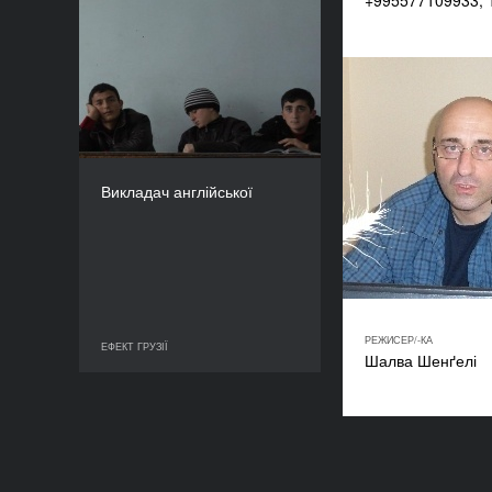
+995577109933, 1
Викладач англійської
РІК
2012
КРАЇНА
Грузія
РЕЖИСЕР(К)И
Ніно Орджонікідзе, Вано
Викладач англійської
Арсенішвілi
ТРИВАЛІСТЬ
56’
РЕЖИСЕР/-КА
ЕФЕКТ ГРУЗІЇ
ЕФЕКТ ГРУЗІЇ
Шалва Шенґелі