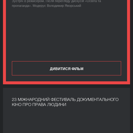
Зустріч із режисером. Після перегляду дискусія «Освіта та
пропаганда». Модерує Володимир Яворський
ДИВИТИСЯ ФІЛЬМ
23 МІЖНАРОДНИЙ ФЕСТИВАЛЬ ДОКУМЕНТАЛЬНОГО
КІНО ПРО ПРАВА ЛЮДИНИ