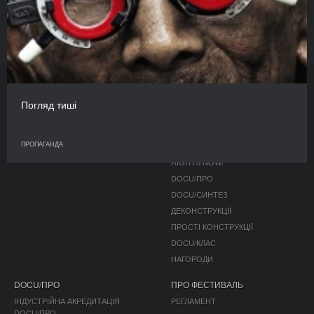
Звідки з'являється пил і куди зникають гроші
ПРОПАГАНДА
Погляд тиші
ЖУРНАЛ
ПРОГРАМА
ПУБЛІКАЦІЇ
КОНКУРС
ПРОПАГАНДА
ПОЗА КОНКУРСОМ
RIGHTS NOW!
DOCU/ПРО
DOCU/СИНТЕЗ
ДЕКОНСТРУКЦІЇ
ПРОСТІ КОНСТРУКЦІЇ
DOCU/КЛАС
НАГОРОДИ
DOCU/ПРО
ПРО ФЕСТИВАЛЬ
ІНДУСТРІЙНА АКРЕДИТАЦІЯ
РЕГЛАМЕНТ
DOCU/ПРО