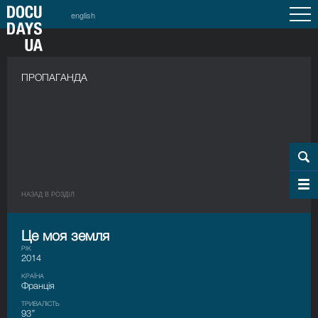
english
ПРОПАГАНДА
НАЗАД В РОЗДIЛ
Це моя земля
РІК
2014
КРАЇНА
Франція
ТРИВАЛІСТЬ
93’’