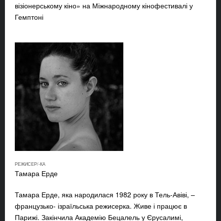
візіонерському кіно» на Міжнародному кінофестивалі у
Гемптоні
РЕЖИСЕР/-КА
Тамара Ерде
Тамара Ерде, яка народилася 1982 року в Тель-Авіві, –
французько- ізраїльська режисерка. Живе і працює в
Парижі. Закінчила Академію Бецалель у Єрусалимі,