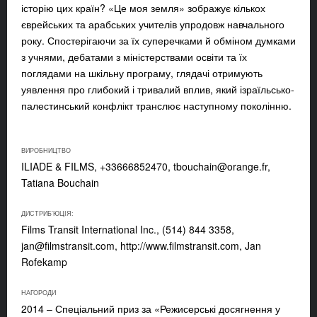
історію цих країн? «Це моя земля» зображує кількох
єврейських та арабських учителів упродовж навчального
року. Спостерігаючи за їх суперечками й обміном думками
з учнями, дебатами з міністерствами освіти та їх
поглядами на шкільну програму, глядачі отримують
уявлення про глибокий і тривалий вплив, який ізраїльсько-
палестинський конфлікт транслює наступному поколінню.
ВИРОБНИЦТВО
ILIADE & FILMS, +33666852470,
tbouchain@orange.fr
,
Tatiana Bouchain
ДИСТРИБ'ЮЦІЯ:
Films Transit International Inc., (514) 844 3358,
jan@filmstransit.com
, http://www.filmstransit.com, Jan
Rofekamp
НАГОРОДИ
2014 – Спеціальний приз за «Режисерські досягнення у