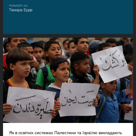
РЕЖИСЕР/-КА
Тамара Ерде
Як в освітніх системах Палестини та Ізраїлю викладають