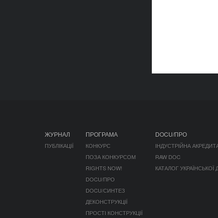
ЖУРНАЛ
ПРОГРАМА
DOCU/ПРО
ПУБЛІКАЦІЇ
КОНКУРС
ІНДУСТРІЙНА АКРЕДИТ
ПОЗА КОНКУРСОМ
RAW DOC
RIGHTS NOW!
КАТАЛОГ УКРАЇНСЬКОЇ
DOCU/ПРО
DOCU/СИНТЕЗ
ДЕКОНСТРУКЦІЇ
ПРОСТІ КОНСТРУКЦІЇ