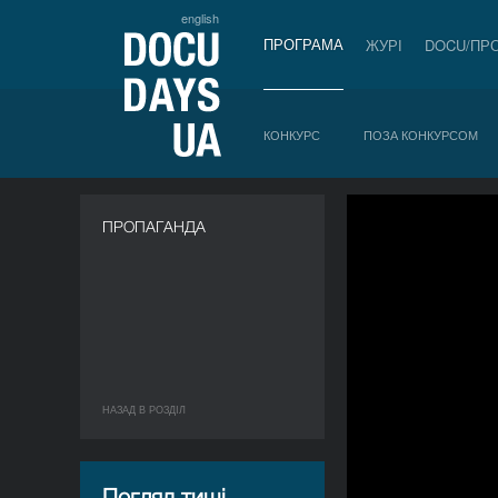
english
ПРОГРАМА
ЖУРІ
DOCU/ПР
КОНКУРС
ПОЗА КОНКУРСОМ
ПРОПАГАНДА
НАЗАД В РОЗДIЛ
Погляд тиші