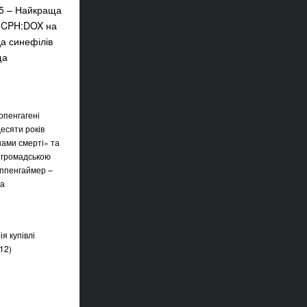
15 – Найкраща
а CPH:DOX на
а синефілів
ща
опенгагені
десяти років
ами смерті» та
і громадською
Оппенгаймер –
та
я купівлі
012)