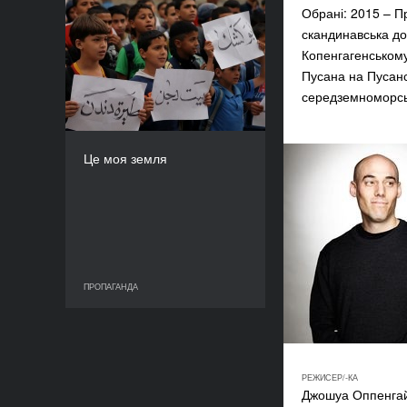
Обрані: 2015 – П
Це моя земля
скандинавська до
РІК
Копенгагенському
2014
Пусана на Пусан
КРАЇНА
середземноморськ
Франція
РЕЖИСЕР/-КА
Тамара Ерде
Це моя земля
ТРИВАЛІСТЬ
93’’
ПРОПАГАНДА
ПРОПАГАНДА
РЕЖИСЕР/-КА
Джошуа Оппенга