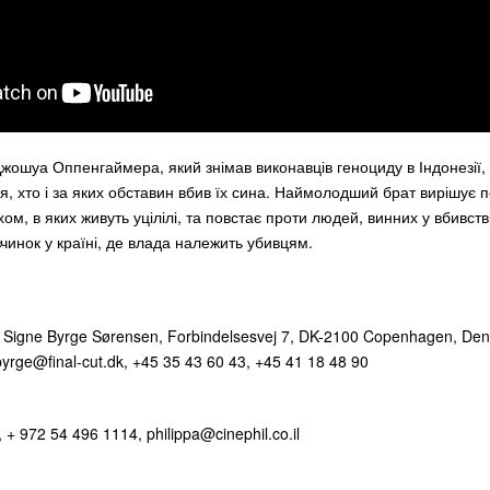
жошуа Оппенгаймера, який знімав виконавців геноциду в Індонезії, 
я, хто і за яких обставин вбив їх сина. Наймолодший брат вирішує п
ом, в яких живуть уцілілі, та повстає проти людей, винних у вбивств
чинок у країні, де влада належить убивцям.
l, Signe Byrge Sørensen, Forbindelsesvej 7, DK-2100 Copenhagen, De
byrge@final-cut.dk
, +45 35 43 60 43, +45 41 18 48 90
, + 972 54 496 1114,
philippa@cinephil.co.il