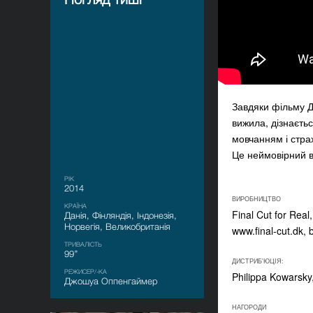
Завдяки фільму Д
вижила, дізнаєтьс
мовчанням і страх
Це неймовірний в
РІК
2014
ВИРОБНИЦТВО
КРАЇНА
Final Cut for Rea
Данія, Фінляндія, Індонезія,
Норвегія, Великобританія
www.final-cut.dk,
ТРИВАЛІСТЬ
99’’
ДИСТРИБ'ЮЦІЯ:
РЕЖИСЕР/-КА
Philippa Kowarsky
Джошуа Оппенгаймер
НАГОРОДИ