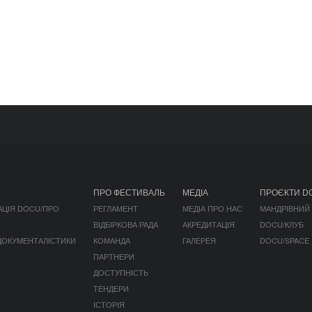
ПРО ФЕСТИВАЛЬ
МЕДІА
ПРОЄКТИ D
АЦІЯ DOCU/ПРО
РЕГЛАМЕНТ
МЕДІА ПРО НАС
МАНДРІВНИЙ
ВІДБІРКОВА РАДА
АКРЕДИТАЦІЯ
DOCU/КЛУБ
 ДОКУМЕНТАЛІСТИКИ
КОМАНДА
ГАЛЕРЕЯ
DOCU/SPACE
ПАРТНЕРИ
ДОСТУПНІСТЬ
ТЕНДЕРИ
ІСТОРІЯ