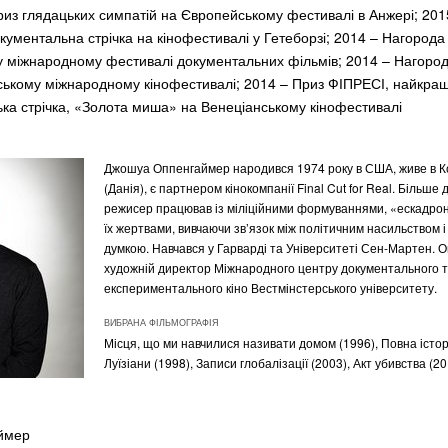
риз глядацьких симпатій на Європейському фестивалі в Анжері; 20
кументальна стрічка на кінофестивалі у Гетеборзі; 2014 – Нагород
 міжнародному фестивалі документальних фільмів; 2014 – Нагород
ському міжнародному кінофестивалі; 2014 – Приз ФІПРЕСІ, найкра
а стрічка, «Золота миша» на Венеціанському кінофестивалі
Джошуа Оппенгаймер народився 1974 року в США, живе в К
(Данія), є партнером кінокомпанії Final Cut for Real. Більше 
режисер працював із міліційними формуваннями, «ескадрон
їх жертвами, вивчаючи зв’язок між політичним насильством 
думкою. Навчався у Гарварді та Університеті Сен-Мартен. 
художній директор Міжнародного центру документального 
експериментального кіно Вестмінстерського університету.
ВИБРАНА ФІЛЬМОГРАФІЯ
Місця, що ми навчилися називати домом (1996), Повна історі
Луїзіани (1998), Записи глобалізації (2003), Акт убивства (2
ймер