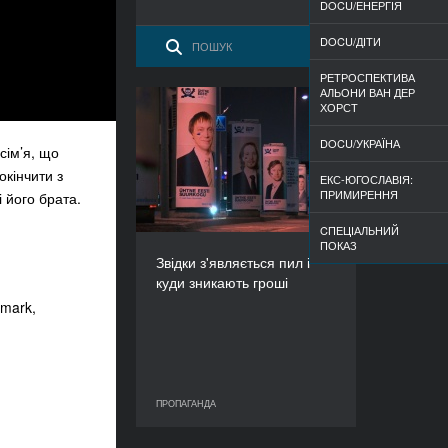
DOCU/ЕНЕРГІЯ
DOCU/ДІТИ
РЕТРОСПЕКТИВА
АЛЬОНИ ВАН ДЕР
ХОРСТ
Звідки з'являється пил і
куди зникають гроші
DOCU/УКРАЇНА
сім’я, що
РІК
окінчити з
2014
ЕКС-ЮГОСЛАВІЯ:
ПРИМИРЕННЯ
і його брата.
КРАЇНА
Естонія
CПЕЦІАЛЬНИЙ
ПОКАЗ
РЕЖИСЕР(К)И
Звідки з'являється пил і
Тійт Оясоо, Ене-Лііс
куди зникають гроші
Семпер
nmark,
ТРИВАЛІСТЬ
98’’
ПРОПАГАНДА
ПРОПАГАНДА