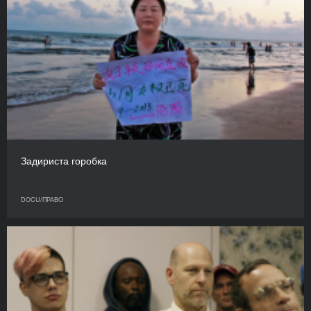
Задириста горобка
DOCU/ПРАВО