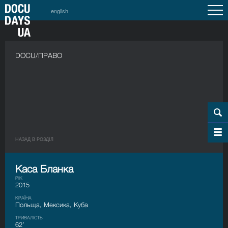
english
DOCU/ПРАВО
НАЗАД В РОЗДIЛ
Каса Бланка
РІК
2015
КРАЇНА
Польща, Мексика, Куба
ТРИВАЛІСТЬ
62’