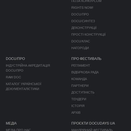
ПОЗА КОНКУРСОМ
RIGHTS NOW!
DOCU/ПРО
DOCU/СИНТЕЗ
ДЕКОНСТРУКЦІЇ
ПРОСТІ КОНСТРУКЦІЇ
DOCU/КЛАС
НАГОРОДИ
DOCU/ПРО
ПРО ФЕСТИВАЛЬ
ІНДУСТРІЙНА АКРЕДИТАЦІЯ
РЕГЛАМЕНТ
DOCU/ПРО
ВІДБІРКОВА РАДА
RAW DOC
КОМАНДА
КАТАЛОГ УКРАЇНСЬКОЇ
ПАРТНЕРИ
ДОКУМЕНТАЛІСТИКИ
ДОСТУПНІСТЬ
ТЕНДЕРИ
ІСТОРІЯ
АРХІВ
МЕДІА
ПРОЄКТИ DOCUDAYS UA
МЕДІА ПРО НАС
МАНДРІВНИЙ ФЕСТИВАЛЬ