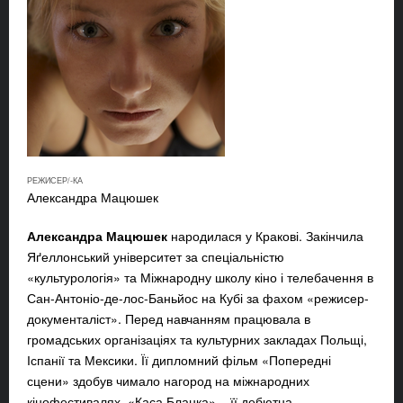
РЕЖИСЕР/-КА
Александра Мацюшек
Александра Мацюшек
народилася у Кракові. Закінчила
Яґеллонський університет за спеціальністю
«культурологія» та Міжнародну школу кіно і телебачення в
Сан-Антоніо-де-лос-Баньйос на Кубі за фахом «режисер-
документаліст». Перед навчанням працювала в
громадських організаціях та культурних закладах Польщі,
Іспанії та Мексики. Її дипломний фільм «Попередні
сцени» здобув чимало нагород на міжнародних
кінофестивалях. «Каса Бланка» – її дебютна