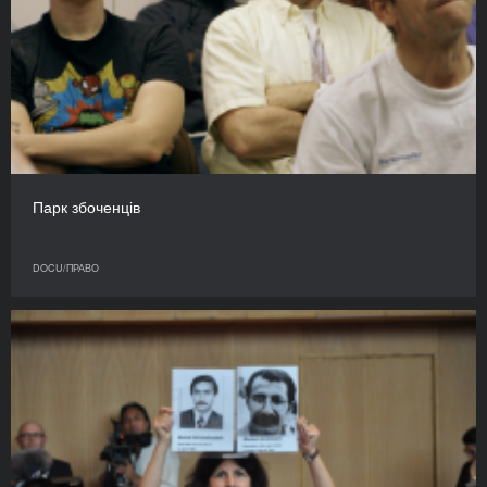
Парк збоченців
DOCU/ПРАВО