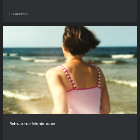
DOCU/ПРАВО
Звіть мене Маріанною