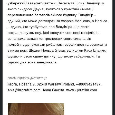
узбережжі Гаванської затоки. Нельса та її син Владімір, у
якого синдром Дауна, туляться у крихітній кімнатці
переповненого багатосімейного будинку. Владімір –
єдиний, хто може доглядати за хворою Нельсою, а Нельса
– єдина, хто турбується про Владіміра, що легко
потрапляє у халепу. Їхні стосунки cповнені конфліктів:
вона намагається контролювати свого сина, а він
полюбляє допомагати рибалкам, веселитися та розпивати
з ними ром. Щодня Нельса блукає вулицями Каса Бланки,
шукаючи свою єдину дитину, що знову забарилася. Та
одного дня вона занедужала...
ВИРОБНИЦТВО ТА ДИСТРИБУЦІЯ
Kijora, Różana 9, 02548 Warsaw, Poland, +48609421497,
ania@kijorafilm.com
, Anna Gawlita, www.kijorafilm.com