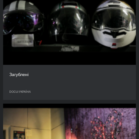
Загублені
DOCU/УКРАЇНА