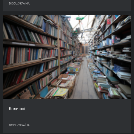
DOCU/УКРАЇНА
Колишні
DOCU/УКРАЇНА