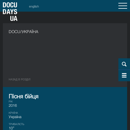
english
DOCU/УКРАЇНА
НАЗАД В РОЗДIЛ
Пісня бійця
РІК
2016
КРАЇНА
Україна
ТРИВАЛІСТЬ
10’’