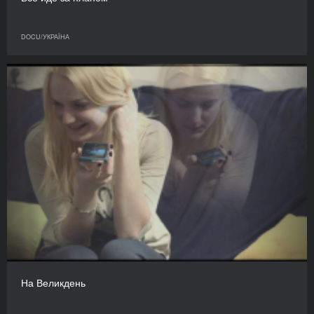
DOCU/УКРАЇНА
На Великдень