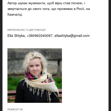
Автор шукає музиканта, щоб вірш став піснею, і
звертається до свого тата, що проживає в Росії, на
Камчатці.
ВИРОБНИЦТВО ТА ДИСТРИБУЦІЯ
Ella Shtyka, +380963340097,
ellashtyka@gmail.com
РЕЖИСЕР/-КА