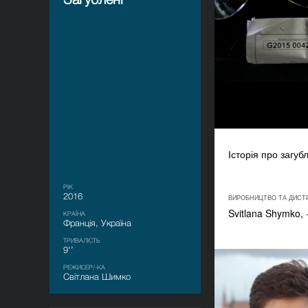
Історія про загуб
РІК
2016
ВИРОБНИЦТВО ТА ДИСТ
Svitlana Shymko
КРАЇНА
Франція, Україна
ТРИВАЛІСТЬ
9'’
РЕЖИСЕР/-КА
Світлана Шимко