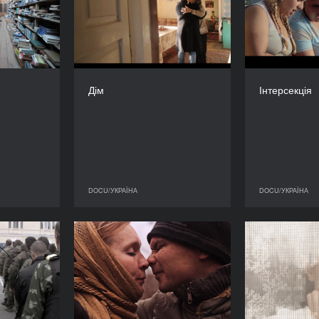
РІК
РІК
2015
2015
КРАЇНА
КРАЇНА
Україна
Україна
РЕЖИСЕР/-КА
РЕЖИСЕР/-КА
скальчук і
Анна Корж
Дмитро Сух
Дім
Інтерсекція
итро Бурко
ТРИВАЛІСТЬ
15’’
ТРИВАЛІСТЬ
11'’
DOCU/УКРАЇНА
DOCU/УКРАЇНА
DOCU/УКРАЇНА
DOCU/УКРАЇНА
сня бійця
Григорівський синдром.
Вт
Частина третя
РІК
2016
РІК
2016
КРАЇНА
Україна
КРАЇНА
Україна