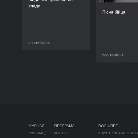
Олексій Радинський,
влади
Томаш Рафа
Христина 
Пісня бійця
ТРИВАЛІСТЬ
17’
DOCU/УКРАЇНА
DOCU/УКРАЇНА
DOCU/УКРАЇНА
ЖУРНАЛ
ПРОГРАМА
DOCU/ПРО
ПУБЛІКАЦІЇ
КОНКУРС
ІНДУСТРІЙНА АКРЕДИТ