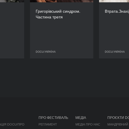
РЕЖИСЕР/-КА
Люльченко
О
РЕЖИСЕР/-КА
Григорівський синдром.
Втрата.Знахі
Дмитро Глухенький
ТРИВАЛІСТЬ
Частина третя
10’’
ТРИВАЛІСТЬ
15’
DOCU/УКРАЇНА
DOCU/УКРАЇНА
DOCU/УКРАЇНА
DOCU/УКРАЇНА
ПРО ФЕСТИВАЛЬ
МЕДІА
ПРОЄКТИ D
АЦІЯ DOCU/ПРО
РЕГЛАМЕНТ
МЕДІА ПРО НАС
МАНДРІВНИЙ