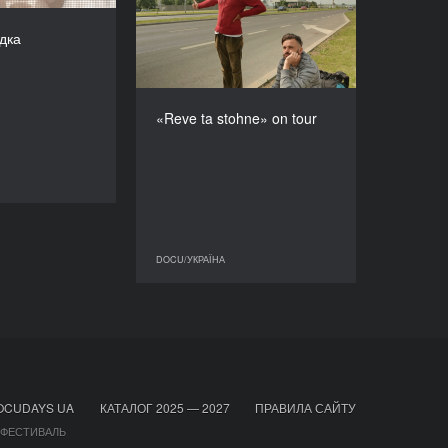
РЕЖИСЕР/-КА
2016
ксана Карпович
дка
КРАЇНА
ТРИВАЛІСТЬ
Польща, Україна
6’
РЕЖИСЕР/-КА
Надiя Парфан
«Reve ta stohne» on tour
ТРИВАЛІСТЬ
30’
DOCU/УКРАЇНА
DOCU/УКРАЇНА
DOCU/УКРАЇНА
OCUDAYS UA
КАТАЛОГ 2025 — 2027
ПРАВИЛА САЙТУ
 ФЕСТИВАЛЬ