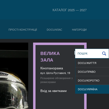
КАТАЛОГ 2025 — 2027
ПРОСТІ КОНСТРУКЦІЇ
DOCU/КЛАС
НАГОРОДИ
ВЕЛИКА
ЗАЛА
DOCU/ЖИТТЯ
Кінопанорама
DOCU/ПРАВО
вул. Шота Руставелі, 19
Розширене обговорення з
DOCU/КОРОТКО
режисерами
DOCU/УКРАЇНА
Вхід за квитками