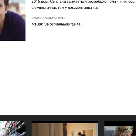
2015 році. Світлана займається розробкою політичних, соці
феміністичних тем у документалістиці.
ВИБРАНА ФІЛЬМОГРАФІЯ
Медик іде останньою (2014)
Колишні
Дім