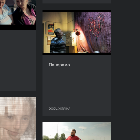
РІК
2015
КРАЇНА
Панорама
Україна, Румунія
РІК
РЕЖИСЕР/-КА
2015
олиткий-Собчук
КРАЇНА
ТРИВАЛІСТЬ
Україна
20'’
РЕЖИСЕР/-КА
Юрій Шилов
Панорама
ТРИВАЛІСТЬ
27’’
DOCU/УКРАЇНА
рата.Знахідка
DOCU/УКРАЇНА
DOCU/УКРАЇНА
РІК
2015
КРАЇНА
«Reve ta stohne» on tour
Україна, Канада
РІК