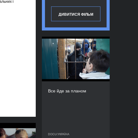
альних і
ДИВИТИСЯ ФІЛЬМ
Все йде за планом
РІК
2015
КРАЇНА
Україна
РЕЖИСЕР/-КА
Микола Дондюк
Все йде за планом
ТРИВАЛІСТЬ
13'’
Інтерсекція
DOCU/УКРАЇНА
DOCU/УКРАЇНА