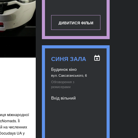
ДИВИТИСЯ ФІЛЬМ
СИНЯ ЗАЛА
Будинок кіно
вул. Саксаганського, 6
Обговорення з
режисерами
Вхід вільний
ниця міжнародної
cNomads. Її
й на численних
 Docudays UA у