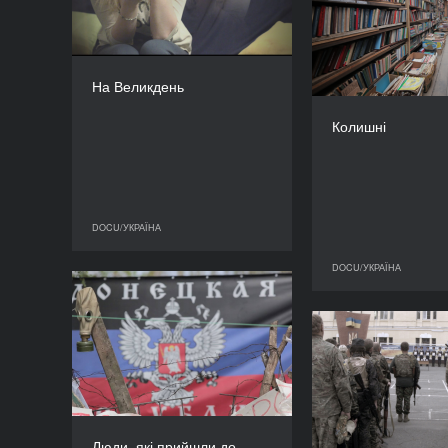
КРАЇНА
Україна
РЕЖИСЕР/-КА
Світлана Григоренко
На Великдень
ТРИВАЛІСТЬ
Олена Мо
14'’
Колишні
Дм
DOCU/УКРАЇНА
DOCU/УКРАЇНА
DOCU/УКРАЇНА
Люди, які прийшли до
влади
Пі
РІК
2015
КРАЇНА
Україна
РЕЖИСЕР(К)И
Люди, які прийшли до