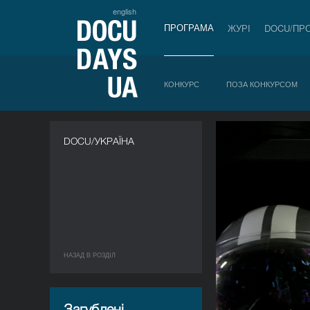
english
ПРОГРАМА
ЖУРІ
DOCU/ПР
КОНКУРС
ПОЗА КОНКУРСОМ
DOCU/УКРАЇНА
НАЗАД В РОЗДIЛ
Загублені