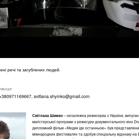
лені речі та загублених людей.
РИБУЦІЯ
, +380971169667,
svitlana.shymko@gmail.com
Світлана Шимко
–
незалежна режисерка з України, випуск
магістерської програми з режисури документального кіно Do
дипломний фільм «Медик іде останньою» був представлени
міжнародних фестивалях та здобув спеціальну відзнаку на