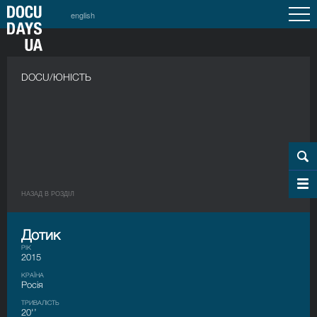
english
DOCU/ЮНІСТЬ
НАЗАД В РОЗДIЛ
Дотик
РІК
2015
КРАЇНА
Росія
ТРИВАЛІСТЬ
20'’