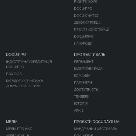
RIGHTS NOW!
DOCU/ПРО
DOCU/СИНТЕЗ
ДЕКОНСТРУКЦІЇ
ПРОСТІ КОНСТРУКЦІЇ
DOCU/КЛАС
НАГОРОДИ
DOCU/ПРО
ПРО ФЕСТИВАЛЬ
ІНДУСТРІЙНА АКРЕДИТАЦІЯ
РЕГЛАМЕНТ
DOCU/ПРО
ВІДБІРКОВА РАДА
RAW DOC
КОМАНДА
КАТАЛОГ УКРАЇНСЬКОЇ
ПАРТНЕРИ
ДОКУМЕНТАЛІСТИКИ
ДОСТУПНІСТЬ
ТЕНДЕРИ
ІСТОРІЯ
АРХІВ
МЕДІА
ПРОЄКТИ DOCUDAYS UA
МЕДІА ПРО НАС
МАНДРІВНИЙ ФЕСТИВАЛЬ
АКРЕДИТАЦІЯ
DOCU/КЛУБ