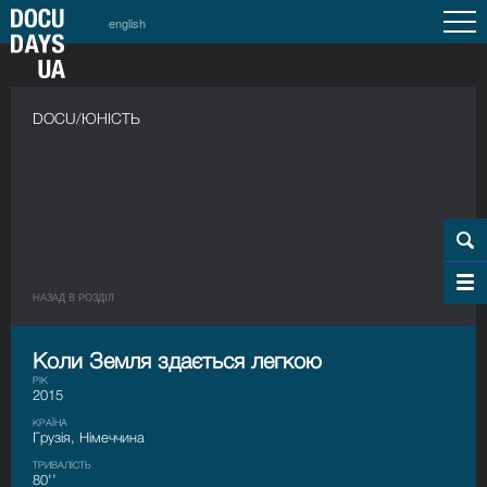
english
DOCU/ЮНІСТЬ
НАЗАД В РОЗДIЛ
Коли Земля здається легкою
РІК
2015
КРАЇНА
Грузія, Німеччина
ТРИВАЛІСТЬ
80'’