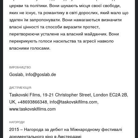
церкви та політики. Вони шукають місця своєї свободи,
яких не існує, та романтику в світі дорослих, який мало що
здатен їм запропонувати. Вони намагаються визначити
власні цінності та способи виразити протест,
перетворюючи усталене на власний майданчик. Вони
перекрикують голоси насильства та агресії навколо
власними голосами.
ВИРОБНИЦТВО
Goslab,
info@goslab.de
ДИСТРИБ'ЮЦІЯ:
Taskovski Films, 19-21 Christopher Street, London EC2A 2B,
UK, +48693866348,
info@taskovskifilms.com
,
www.taskovskifilms.com
НАГОРОДИ
2015 – Нагорода за дебют на Міжнародному фестивалі
документального кіно в Амстердамі