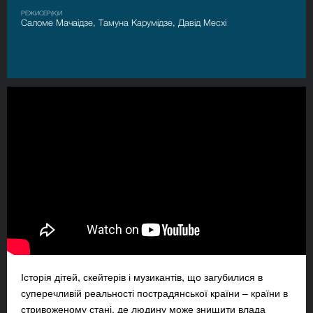
РЕЖИСЕР(К)И
Саломе Мачаідзе, Тамуна Карумідзе, Давід Месхі
Історія дітей, скейтерів і музикантів, що загубилися в
суперечливій реальності пострадянської країни – країни в
стривоженому стані, де людину може знищити влада