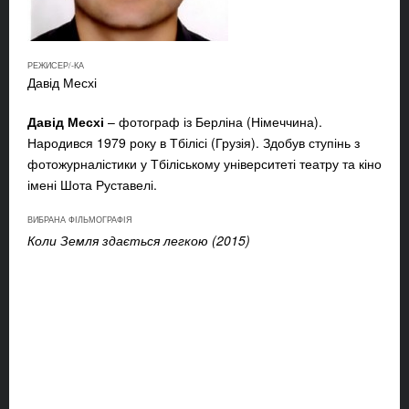
РЕЖИСЕР/-КА
Давід Месхі
Давід Месхі
– фотограф із Берліна (Німеччина).
Народився 1979 року в Тбілісі (Грузія). Здобув ступінь з
фотожурналістики у Тбіліському університеті театру та кіно
імені Шота Руставелі.
ВИБРАНА ФІЛЬМОГРАФІЯ
Коли Земля здається легкою (2015)