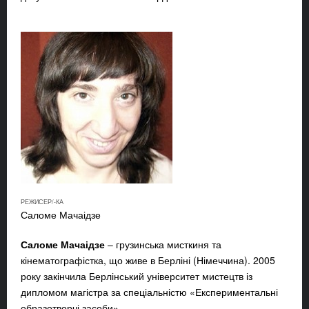
РЕЖИСЕР/-КА
Саломе Мачаідзе
Саломе Мачаідзе
–
грузинська мисткиня та
кінематографістка, що живе в Берліні (Німеччина). 2005
року закінчила Берлінський університет мистецтв із
дипломом магістра за спеціальністю «Експериментальні
образотворчі засоби».