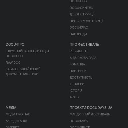
DOCU/ПРО
DOCU/СИНТЕЗ
ДЕКОНСТРУКЦІЇ
ПРОСТІ КОНСТРУКЦІЇ
DOCU/КЛАС
НАГОРОДИ
DOCU/ПРО
ПРО ФЕСТИВАЛЬ
ІНДУСТРІЙНА АКРЕДИТАЦІЯ
РЕГЛАМЕНТ
DOCU/ПРО
ВІДБІРКОВА РАДА
RAW DOC
КОМАНДА
КАТАЛОГ УКРАЇНСЬКОЇ
ПАРТНЕРИ
ДОКУМЕНТАЛІСТИКИ
ДОСТУПНІСТЬ
ТЕНДЕРИ
ІСТОРІЯ
АРХІВ
МЕДІА
ПРОЄКТИ DOCUDAYS UA
МЕДІА ПРО НАС
МАНДРІВНИЙ ФЕСТИВАЛЬ
АКРЕДИТАЦІЯ
DOCU/КЛУБ
ГАЛЕРЕЯ
DOCU/SPACE