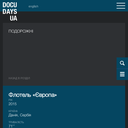
english
ПОДОРОЖНІ
НАЗАД В РОЗДIЛ
Флотель «Європа»
РІК
2015
КРАЇНА
Данія, Сербія
ТРИВАЛІСТЬ
71'’