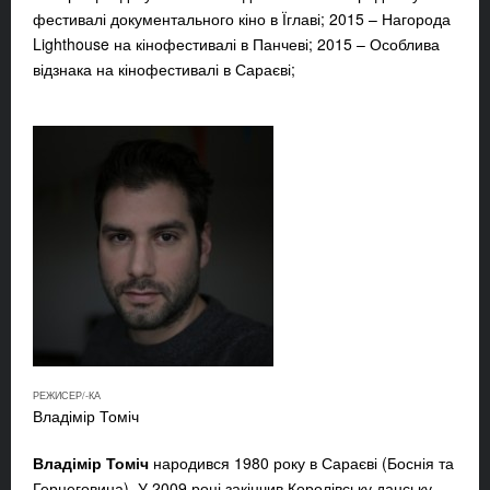
фестивалі документального кіно в Їглаві; 2015 – Нагорода
Lighthouse на кінофестивалі в Панчеві; 2015 – Особлива
відзнака на кінофестивалі в Сараєві;
РЕЖИСЕР/-КА
Владімір Томіч
Владімір Томіч
народився
1980 року в Сараєві (Боснія та
Герцеговина). У 2009 році закінчив Королівську данську