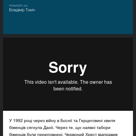
РЕЖИСЕР/-КА
Владімір Томіч
У 1992 році через війну в Боснії та Герцеговині хвиля
біженців сягнула Данії. Через те, що наявні табори
біженців були переповнені, Червоний Хрест відправив