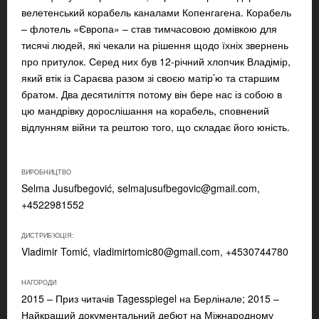
велетенський корабель каналами Копенгагена. Корабель
– флотель «Європа» – став тимчасовою домівкою для
тисячі людей, які чекали на рішення щодо їхніх звернень
про притулок. Серед них був 12-річний хлопчик Владімір,
який втік із Сараєва разом зі своєю матір’ю та старшим
братом. Два десятиліття потому він бере нас із собою в
цю мандрівку дорослішання на корабель, сповнений
відлунням війни та рештою того, що складає його юність.
ВИРОБНИЦТВО
Selma Jusufbegović,
selmajusufbegovic@gmail.com
,
+4522981552
ДИСТРИБ'ЮЦІЯ:
Vladimir Tomić,
vladimirtomic80@gmail.com
, +4530744780
НАГОРОДИ
2015 – Приз читачів Tagesspiegel на Берлінале; 2015 –
Найкращий документальний дебют на Міжнародному