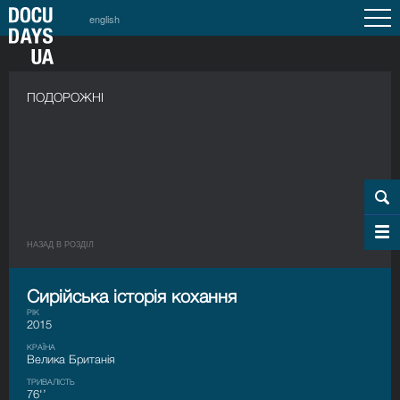
english
ПОДОРОЖНІ
НАЗАД В РОЗДIЛ
Сирійська історія кохання
РІК
2015
КРАЇНА
Велика Британія
ТРИВАЛІСТЬ
76'’