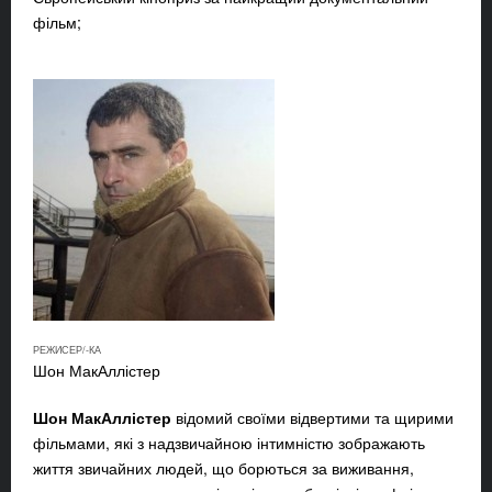
фільм;
РЕЖИСЕР/-КА
Шон МакАллістер
Шон МакАллістер
відомий своїми відвертими та щирими
фільмами, які з надзвичайною інтимністю зображають
життя звичайних людей, що борються за виживання,