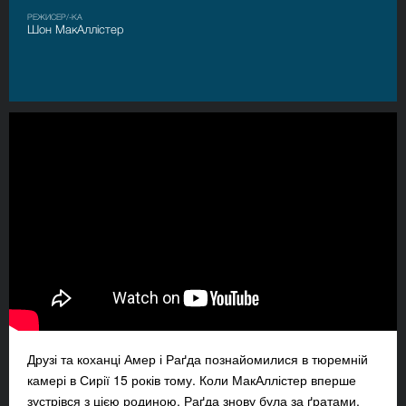
РЕЖИСЕР/-КА
Шон МакАллістер
Друзі та коханці Амер і Раґда познайомилися в тюремній
камері в Сирії 15 років тому. Коли МакАллістер вперше
зустрівся з цією родиною, Раґда знову була за ґратами,