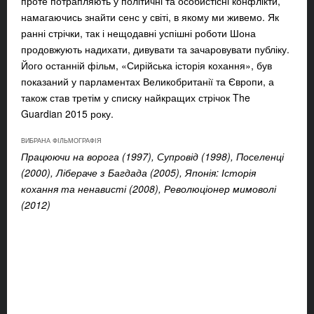
проте потрапляють у політичні та особистісні конфлікти,
намагаючись знайти сенс у світі, в якому ми живемо. Як
ранні стрічки, так і нещодавні успішні роботи Шона
продовжують надихати, дивувати та зачаровувати публіку.
Його останній фільм, «Сирійська історія кохання», був
показаний у парламентах Великобританії та Європи, а
також став третім у списку найкращих стрічок The
Guardian 2015 року.
ВИБРАНА ФІЛЬМОГРАФІЯ
Працюючи на ворога (1997), Супровід (1998), Поселенці
(2000), Лібераче з Багдада (2005), Японія: Історія
кохання та ненависті (2008), Революціонер мимоволі
(2012)