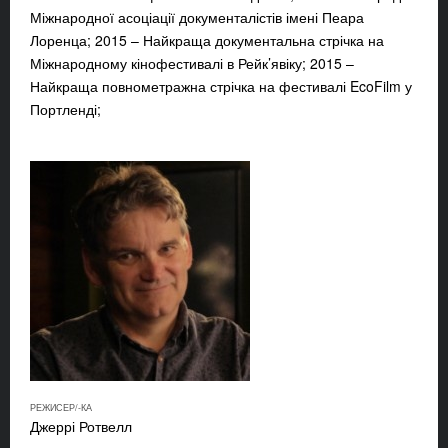
Міжнародної асоціації документалістів імені Пеара
Лоренца; 2015 – Найкраща документальна стрічка на
Міжнародному кінофестивалі в Рейк’явіку; 2015 –
Найкраща повнометражна стрічка на фестивалі EcoFilm у
Портленді;
РЕЖИСЕР/-КА
Джеррі Ротвелл