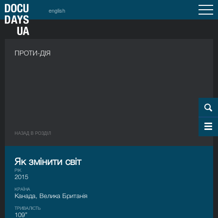
english
ПРОТИ-ДІЯ
НАЗАД В РОЗДIЛ
Як змінити світ
РІК
2015
КРАЇНА
Канада, Велика Британія
ТРИВАЛІСТЬ
109’’