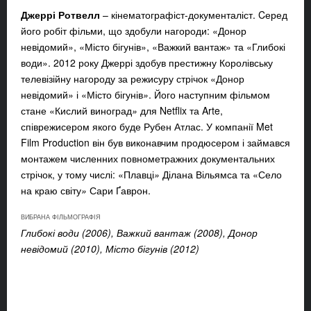
Джеррі Ротвелл
– кінематографіст-документаліст. Cеред
його робіт фільми, що здобули нагороди: «Донор
невідомий», «Місто бігунів», «Важкий вантаж» та «Глибокі
води». 2012 року Джеррі здобув престижну Королівську
телевізійну нагороду за режисуру стрічок «Донор
невідомий» і «Місто бігунів
»
. Його наступним фільмом
стане «Кислий виноград
»
для Netflix
та Arte,
співрежисером якого буде Рубен Атлас. У компанії Met
Film Production він був виконавчим продюсером і займався
монтажем численних повнометражних документальних
стрічок, у тому числі: «Плавці
»
Ділана Вільямса та «Село
на краю світу
»
Сари Ґаврон.
ВИБРАНА ФІЛЬМОГРАФІЯ
Глибокі води (2006), Важкий вантаж (2008), Донор
невідомий (2010), Місто бігунів (2012)