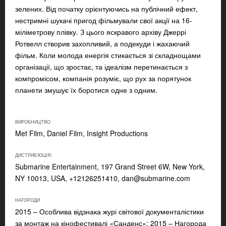
зелених. Від початку орієнтуючись на публічний ефект,
нестримні шукачі пригод фільмували свої акції на 16-
міліметрову плівку. З цього яскравого архіву Джеррі
Ротвелл створив захопливий, а подекуди і жахаючий
фільм. Коли молода енергія стикається зі складнощами
організації, що зростає, та ідеалізм перетинається з
компромісом, компанія розуміє, що рух за порятунок
планети змушує їх боротися одне з одним.
ВИРОБНИЦТВО
Met Film, Daniel Film, Insight Productions
ДИСТРИБ'ЮЦІЯ:
Submarine Entertainment, 197 Grand Street 6W, New York,
NY 10013, USA, +12126251410,
dan@submarine.com
НАГОРОДИ
2015 – Особлива відзнака журі світової документалістики
за монтаж на кінофестивалі «Санденс»; 2015 – Нагорода