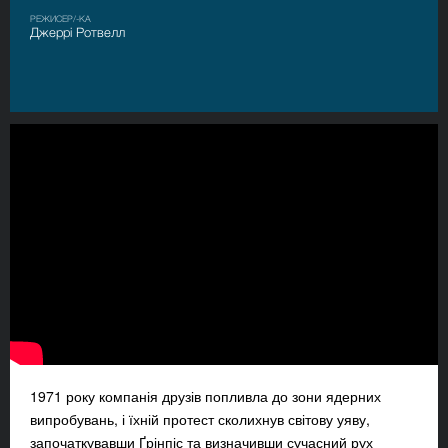
РЕЖИСЕР/-КА
Джеррі Ротвелл
1971 року компанія друзів попливла до зони ядерних
випробувань, і їхній протест сколихнув світову уяву,
започаткувавши Ґрінпіс та визначивши сучасний рух