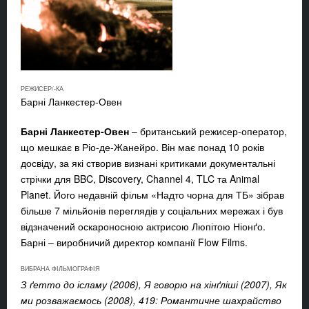
РЕЖИСЕР/-КА
Барні Ланкестер-Овен
Барні Ланкестер-Овен
– британський режисер-оператор,
що мешкає в Ріо-де-Жанейро. Він має понад 10 років
досвіду, за які створив визнані критиками документальні
стрічки для BBC, Discovery, Channel 4, TLC та Animal
Planet. Його недавній фільм «Надто чорна для ТБ» зібрав
більше 7 мільйонів переглядів у соціальних мережах і був
відзначений оскароносною актрисою Люпітою Ніонґо.
Барні – виробничий директор компанії Flow Films.
ВИБРАНА ФІЛЬМОГРАФІЯ
З ґетто до ісламу (2006), Я говорю на хінґліші (2007), Як
ми розважаємось (2008), 419: Романтичне шахрайство