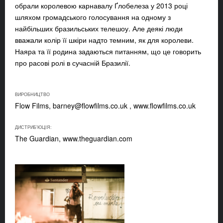
обрали королевою карнавалу Ґлобелеза у 2013 році
шляхом громадського голосування на одному з
найбільших бразильських телешоу. Але деякі люди
вважали колір її шкіри надто темним, як для королеви.
Наяра та її родина задаються питанням, що це говорить
про расові ролі в сучасній Бразилії.
ВИРОБНИЦТВО
Flow Films,
barney@flowfilms.co.uk
, www.flowfilms.co.uk
ДИСТРИБ'ЮЦІЯ:
The Guardian, www.theguardian.com