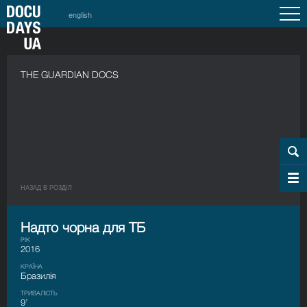
english
THE GUARDIAN DOCS
НАЗАД В РОЗДIЛ
Надто чорна для ТБ
РІК
2016
КРАЇНА
Бразилія
ТРИВАЛІСТЬ
9’