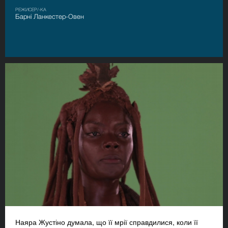
РЕЖИСЕР/-КА
Барні Ланкестер-Овен
Наяра Жустіно думала, що її мрії справдилися, коли її