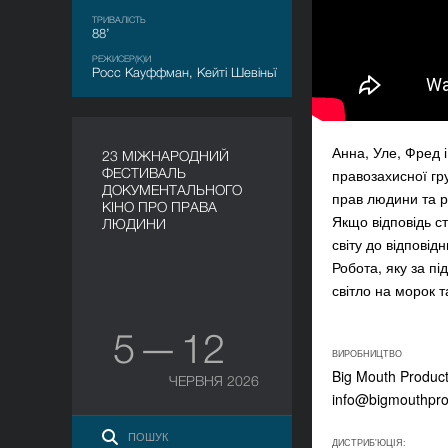
ТРИВАЛІСТЬ
88’
РЕЖИСЕР(К)И
Росс Кауффман, Кейті Шевіньї
Анна, Уле, Фред 
23 МІЖНАРОДНИЙ
ФЕСТИВАЛЬ
правозахисної гр
ДОКУМЕНТАЛЬНОГО
прав людини та р
КІНО ПРО ПРАВА
Якщо відповідь с
ЛЮДИНИ
світу до відповід
Робота, яку за пі
світло на морок т
5 — 12
ВИРОБНИЦТВО
Big Mouth Product
ЧЕРВНЯ 2026
info@bigmouthpro
ДИСТРИБ'ЮЦІЯ: