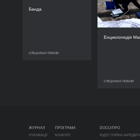
Раіса Міхайловська
Банда
ТРИВАЛІСТЬ
56’
Серг
Енциклопедія Ма
СПЕЦІАЛЬНІ ПОКАЗИ
СПЕЦІАЛЬНІ ПОКАЗИ
СПЕЦІАЛЬНІ ПОКАЗИ
СПЕЦІ
ЖУРНАЛ
ПРОГРАМА
DOCU/ПРО
ПУБЛІКАЦІЇ
КОНКУРС
ІНДУСТРІЙНА АКРЕДИТ