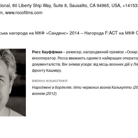
ational, 80 Liberty Ship Way, Suite 8, Sausalito, CA 94965, USA, +1415
om
, www.rocofilms.com
ська нагорода на МКФ «Санденс» 2014 – Нагорода F:ACT на МКФ
Росс Кауффман
– режисер, нагороджений премією «Оскар»
кінооператор. Росса вважають одним із найкращих оператор
документалістів. Він знімав усюди: від місць воєнних дій у Лів
фронту Кашміру.
ВИБРАНА ФІЛЬМОГРАФІЯ
Народжені в борделях: діти червоних вогнів Калькутти (20
вогнем (2012)