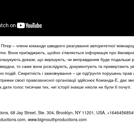
і Пітер – члени команди швидкого реагування авторитетної міжнаро
упи. Вони приїжджають, щойно з’являється інформація про ймовірн
озшукують докази, що вирішують, чи виправданим буде подальше р
твердна, то саме вони розслідують, документують та привертають ув
них подій. Секретність і замовчування – це підґрунтя порушень прав
дтримки своєї правозахисної організації здійснює Команда-Е, дає зм
а дати голос тисячам тих, чиї історії інакше ніколи не були б почуті.
ions, 68 Jay Street, Ste. 304, Brooklyn, NY 11201, USA, +1646456854
ductions.com
, www.bigmouthproductions.com