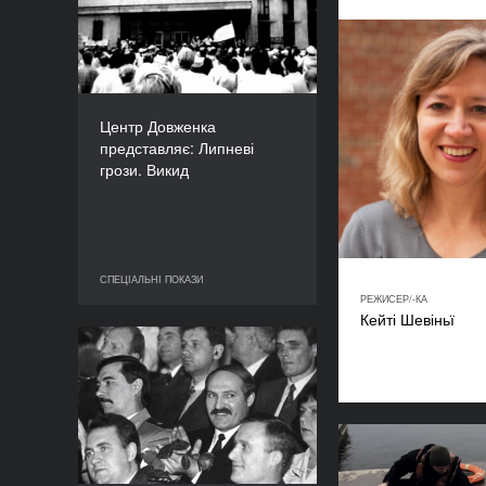
грози. Викид
РІК
1991
КРАЇНА
УРСР
Центр Довженка
РЕЖИСЕР(К)И
представляє: Липневі
Анатолій Карась, Віктор
грози. Викид
Шкурін
ТРИВАЛІСТЬ
75’
СПЕЦІАЛЬНІ ПОКАЗИ
СПЕЦІАЛЬНІ ПОКАЗИ
РЕЖИСЕР/-КА
Кейті Шевіньї
Банда
РІК
2015
КРАЇНА
Білорусь
Енциклопедія
РЕЖИСЕР/-КА