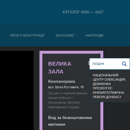
КАТАЛОГ 2025 — 2027
ПРОСТІ КОНСТРУКЦІЇ
DOCU/КЛАС
НАГОРОДИ
ВЕЛИКА
ЗАЛА
НАЦІОНАЛЬНИЙ
ЦЕНТР ОЛЕКСАНДРА
Кінопанорама
ДОВЖЕНКА
вул. Шота Руставелі, 19
ПРЕЗЕНТУЄ:
КІНЕМАТОГРАФІЧНА
Зустріч із героїнею фільму
РЕВІЗІЯ ДОНБАСУ
Анною Нейстат |
Організатор: Amnesty
International в Україні
Вхід за безкоштовними
квитками