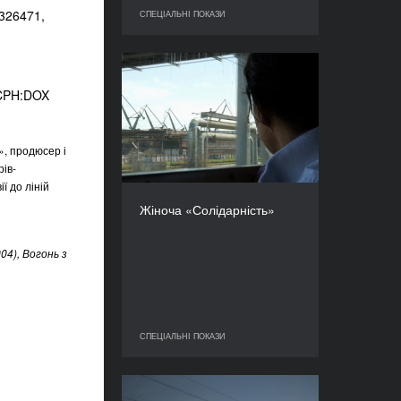
3326471,
СПЕЦІАЛЬНІ ПОКАЗИ
СПЕЦІАЛЬНІ ПОКАЗИ
Жіноча «Солідарність»
 CPH:DOX
РІК
2014
КРАЇНА
, продюсер і
Польща
ів-
РЕЖИСЕР(К)И
ії до ліній
Марта Дзідо, Пьотр
Жіноча «Солідарність»
Шлівовський
ТРИВАЛІСТЬ
113’
04), Вогонь з
СПЕЦІАЛЬНІ ПОКАЗИ
СПЕЦІАЛЬНІ ПОКАЗИ