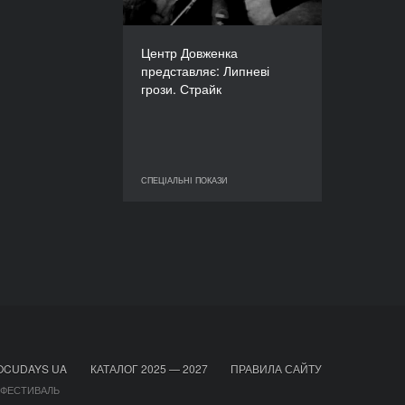
КРАЇНА
УРСР
Центр Довженка
РЕЖИСЕР(К)И
представляє: Липневі
Анатолій Карась, Віктор
грози. Страйк
Шкурін
ТРИВАЛІСТЬ
82’
СПЕЦІАЛЬНІ ПОКАЗИ
СПЕЦІАЛЬНІ ПОКАЗИ
OCUDAYS UA
КАТАЛОГ 2025 — 2027
ПРАВИЛА САЙТУ
 ФЕСТИВАЛЬ