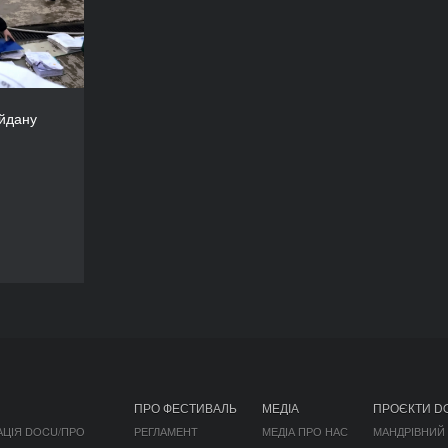
Україна
РЕЖИСЕР/-КА
ій Лисенко
йдану
АЛЬНІ ПОКАЗИ
ПРО ФЕСТИВАЛЬ
МЕДІА
ПРОЄКТИ D
АЦІЯ DOCU/ПРО
РЕГЛАМЕНТ
МЕДІА ПРО НАС
МАНДРІВНИЙ