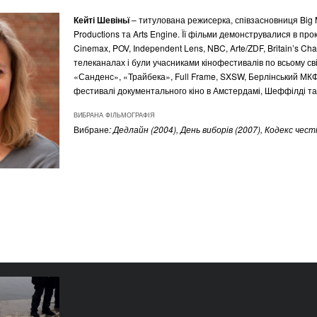
Кейті Шевіньї
– титулована режисерка, співзасновниця Big
Productions та Arts Engine. Її фільми демонструвалися в про
Cinemax, POV, Independent Lens, NBC, Arte/ZDF, Britain’s Cha
телеканалах і були учасниками кінофестивалів по всьому сві
«Санденс», «Трайбека», Full Frame, SXSW, Берлінський МКФ
фестивалі документального кіно в Амстердамі, Шеффілді та 
ВИБРАНА ФІЛЬМОГРАФІЯ
Вибране
: Дедлайн (2004), День виборів (2007), Кодекс честі
 Майдану
КРАЇНА