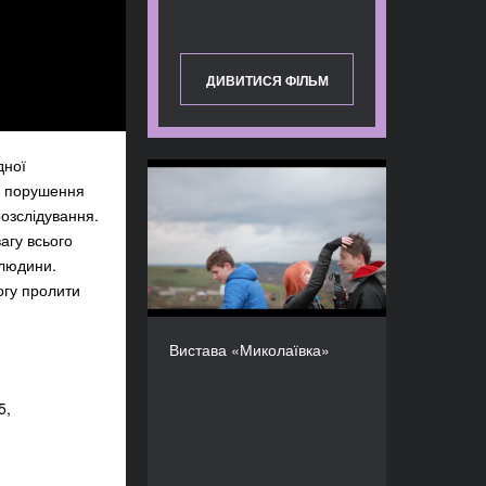
ДИВИТИСЯ ФІЛЬМ
дної
і порушення
Вистава «Миколаївка»
озслідування.
РЕЖИСЕР(К)И
Наталя Ворожбит, Ґеорґ
агу всього
Жено
 людини.
огу пролити
Вистава «Миколаївка»
5,