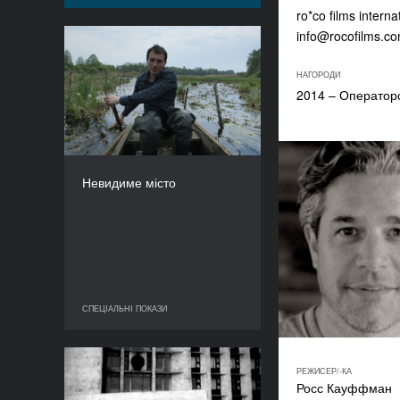
ro*co films intern
info@rocofilms.c
Невидиме місто
НАГОРОДИ
РІК
2014
2014 – Оператор
КРАЇНА
Латвія
РЕЖИСЕР/-КА
Вістурс Кайріш
Невидиме місто
ТРИВАЛІСТЬ
68’
СПЕЦІАЛЬНІ ПОКАЗИ
СПЕЦІАЛЬНІ ПОКАЗИ
РЕЖИСЕР/-КА
Центр Довженка
Росс Кауффман
представляє: Липневі