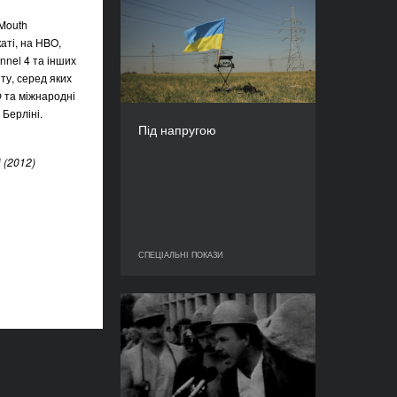
Під напругою
 Mouth
РІК
2016
каті, на HBO,
nnel 4 та інших
КРАЇНА
Україна
ту, серед яких
 та міжнародні
РЕЖИСЕР/-КА
Берліні.
Дмитро Тяжлов
Під напругою
ТРИВАЛІСТЬ
80’
 (2012)
СПЕЦІАЛЬНІ ПОКАЗИ
СПЕЦІАЛЬНІ ПОКАЗИ
Центр Довженка
представляє: Липневі
грози. Страйк
РІК
1989