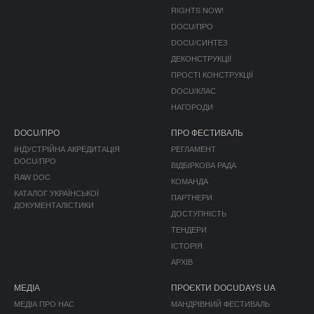
RIGHTS NOW!
DOCU/ПРО
DOCU/СИНТЕЗ
ДЕКОНСТРУКЦІЇ
ПРОСТІ КОНСТРУКЦІЇ
DOCU/КЛАС
НАГОРОДИ
DOCU/ПРО
ПРО ФЕСТИВАЛЬ
ІНДУСТРІЙНА АКРЕДИТАЦІЯ
РЕГЛАМЕНТ
DOCU/ПРО
ВІДБІРКОВА РАДА
RAW DOC
КОМАНДА
КАТАЛОГ УКРАЇНСЬКОЇ
ПАРТНЕРИ
ДОКУМЕНТАЛІСТИКИ
ДОСТУПНІСТЬ
ТЕНДЕРИ
ІСТОРІЯ
АРХІВ
МЕДІА
ПРОЄКТИ DOCUDAYS UA
МЕДІА ПРО НАС
МАНДРІВНИЙ ФЕСТИВАЛЬ