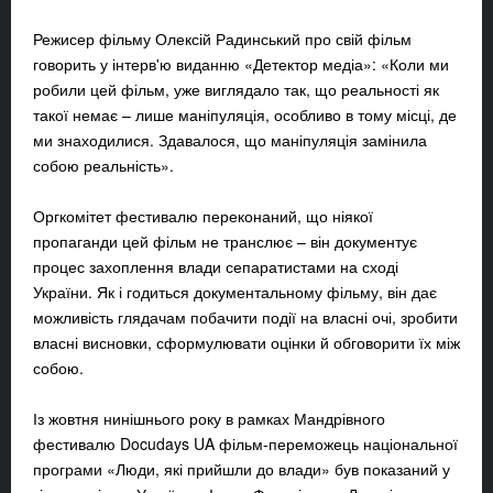
Режисер фільму Олексій Радинський про свій фільм
говорить у інтерв'ю виданню «Детектор медіа»: «Коли ми
робили цей фільм, уже виглядало так, що реальності як
такої немає – лише маніпуляція, особливо в тому місці, де
ми знаходилися. Здавалося, що маніпуляція замінила
собою реальність».
Оргкомітет фестивалю переконаний, що ніякої
пропаганди цей фільм не транслює – він документує
процес захоплення влади сепаратистами на сході
України. Як і годиться документальному фільму, він дає
можливість глядачам побачити події на власні очі, зробити
власні висновки, сформулювати оцінки й обговорити їх між
собою.
Із жовтня нинішнього року в рамках Мандрівного
фестивалю Docudays UA фільм-переможець національної
програми «Люди, які прийшли до влади» був показаний у