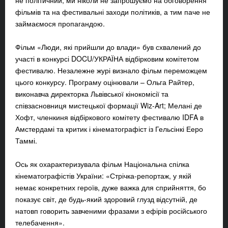
не політичний, ми ніколи не запрошуємо на обговорення
фільмів та на фестивальні заходи політиків, а тим паче не
займаємося пропагандою.
Фільм «Люди, які прийшли до влади» був схвалений до
участі в конкурсі DOCU/УКРАЇНА відбірковим комітетом
фестивалю. Незалежне журі визнало фільм переможцем
цього конкурсу. Програму оцінювали – Ольга Райтер,
виконавча директорка Львівської кінокомісії та
співзасновниця мистецької формації Wiz-Art; Мелані де
Хофт, членкиня відбіркового комітету фестивалю IDFA в
Амстердамі та критик і кінематографіст із Гельсінкі Ееро
Таммі.
Ось як охарактеризувала фільм Національна спілка
кінематографістів України: «Стрічка-репортаж, у якій
немає конкретних героїв, дуже важка для сприйняття, бо
показує світ, де будь-який здоровий глузд відсутній, де
натовп говорить завченими фразами з ефірів російського
телебачення».