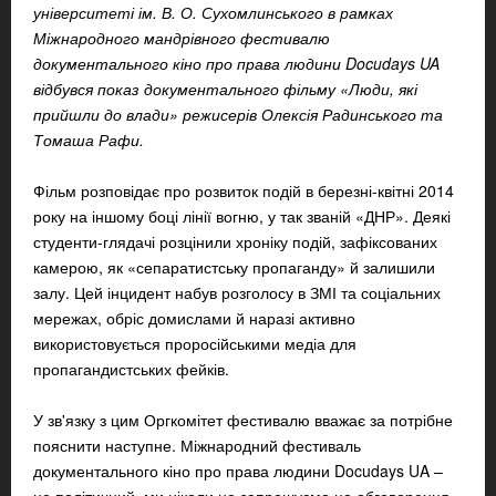
університеті ім. В. О. Сухомлинського в рамках
Міжнародного мандрівного фестивалю
документального кіно про права людини Docudays UA
відбувся показ документального фільму «Люди, які
прийшли до влади» режисерів Олексія Радинського та
Томаша Рафи.
Фільм розповідає про розвиток подій в березні-квітні 2014
року на іншому боці лінії вогню, у так званій «ДНР». Деякі
студенти-глядачі розцінили хроніку подій, зафіксованих
камерою, як «сепаратистську пропаганду» й залишили
залу. Цей інцидент набув розголосу в ЗМІ та соціальних
мережах, обріс домислами й наразі активно
використовується проросійськими медіа для
пропагандистських фейків.
У зв'язку з цим Оргкомітет фестивалю вважає за потрібне
пояснити наступне. Міжнародний фестиваль
документального кіно про права людини Docudays UA –