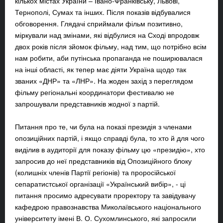
кількох містах України – Івано-Франківську, Львові,
Тернополі, Сумах та інших. Після показів відбувалися
обговорення. Глядачі сприймали фільм позитивно,
міркували над змінами, які відбулися на Сході впродовж
двох років після зйомок фільму, над тим, що потрібно всім
нам робити, аби путінська пропаганда не поширювалася
на інші області, як тепер має діяти Україна щодо так
званих «ДНР» та «ЛНР». На жоден захід з переглядом
фільму регіональні координатори фестивалю не
запрошували представників жодної з партій.
Питання про те, чи була на показі президія з членами
опозиційних партій, і якщо справді була, то хто й для чого
виділив в аудиторії для показу фільму цю «президію», хто
запросив до неї представників від Опозиційного блоку
(колишніх членів Партії регіонів) та проросійської
сепаратистської організації «Український вибір», - ці
питання просимо адресувати проректору та завідувачу
кафедрою правознавства Миколаївського національного
університету імені В. О. Сухомлинського, які запросили