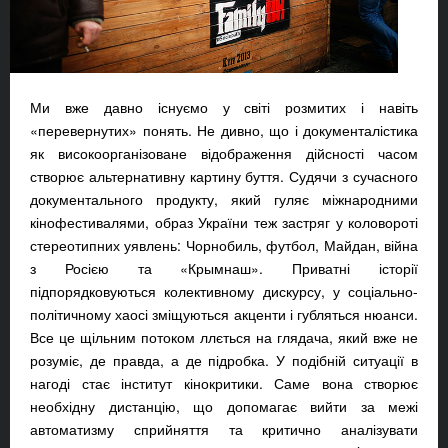
Ми вже давно існуємо у світі розмитих і навіть
«перевернутих» понять. Не дивно, що і документалістика
як високоорганізоване відображення дійсності часом
створює альтернативну картину буття. Судячи з сучасного
документального продукту, який гуляє міжнародними
кінофестивалями, образ України теж застряг у коловороті
стереотипних уявлень: Чорнобиль, футбол, Майдан, війна
з Росією та «Крымнаш». Приватні історії
підпорядковуються колективному дискурсу, у соціально-
політичному хаосі зміщуються акценти і губляться нюанси.
Все це щільним потоком ллється на глядача, який вже не
розуміє, де правда, а де підробка. У подібній ситуації в
нагоді стає інститут кінокритики. Саме вона створює
необхідну дистанцію, що допомагає вийти за межі
автоматизму сприйняття та критично аналізувати