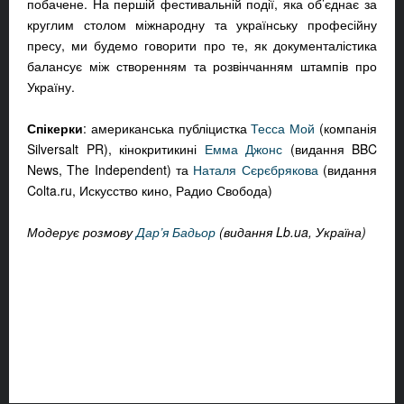
побачене. На першій фестивальній події, яка об’єднає за
круглим столом міжнародну та українську професійну
пресу, ми будемо говорити про те, як документалістика
балансує між створенням та розвінчанням штампів про
Україну.
Спікерки
: американська публіцистка
Тесса Мой
(
компанія
Silversalt PR
), кінокритикині
Емма Джонс
(видання BBC
News, The Independent) та
Наталя Сєрєбрякова
(видання
Colta.ru, Искусство кино, Радио Свобода)
Модерує розмову
Дар’я Бадьор
(видання Lb.ua, Україна)