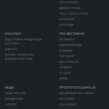
DOCU/СИНТЕЗ
ДЕКОНСТРУКЦІЇ
ПРОСТІ КОНСТРУКЦІЇ
DOCU/КЛАС
НАГОРОДИ
DOCU/ПРО
ПРО ФЕСТИВАЛЬ
ІНДУСТРІЙНА АКРЕДИТАЦІЯ
РЕГЛАМЕНТ
DOCU/ПРО
ВІДБІРКОВА РАДА
RAW DOC
КОМАНДА
КАТАЛОГ УКРАЇНСЬКОЇ
ПАРТНЕРИ
ДОКУМЕНТАЛІСТИКИ
ДОСТУПНІСТЬ
ТЕНДЕРИ
ІСТОРІЯ
АРХІВ
МЕДІА
ПРОЄКТИ DOCUDAYS UA
МЕДІА ПРО НАС
МАНДРІВНИЙ ФЕСТИВАЛЬ
АКРЕДИТАЦІЯ
DOCU/КЛУБ
ГАЛЕРЕЯ
DOCU/SPACE