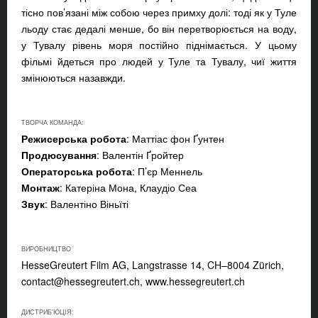
тісно пов’язані між собою через примху долі: тоді як у Туле
льоду стає дедалі менше, бо він перетворюється на воду,
у Тувалу рівень моря постійно піднімається. У цьому
фільмі йдеться про людей у Туле та Тувалу, чиї життя
змінюються назавжди.
ТВОРЧА КОМАНДА:
Режисерська робота
: Маттіас фон Ґунтен
Продюсування
: Валентін Ґройтер
Операторська робота
: П’єр Меннель
Монтаж
: Катеріна Мона, Клаудіо Сеа
Звук
: Валентіно Віньїті
ВИРОБНИЦТВО
HesseGreutert Film AG, Langstrasse 14, CH–8004 Zürich,
contact@hessegreutert.ch
, www.hessegreutert.ch
ДИСТРИБ'ЮЦІЯ: