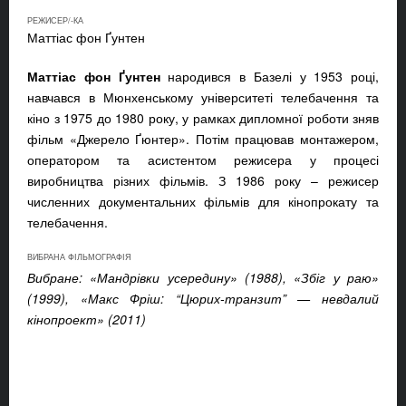
РЕЖИСЕР/-КА
Маттіас фон Ґунтен
Маттіас фон Ґунтен
народився в Базелі у 1953 році,
навчався в Мюнхенському університеті телебачення та
кіно з 1975 до 1980 року, у рамках дипломної роботи зняв
фільм «Джерело Ґюнтер». Потім працював монтажером,
оператором та асистентом режисера у процесі
виробництва різних фільмів. З 1986 року – режисер
численних документальних фільмів для кінопрокату та
телебачення.
ВИБРАНА ФІЛЬМОГРАФІЯ
Вибране: «Мандрівки усередину» (1988), «Збіг у раю»
(1999), «Макс Фріш: “Цюрих-транзит” — невдалий
кінопроект» (2011)