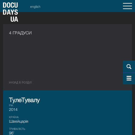
english
4 ГРАДУСИ
НАЗАД В РОЗДIЛ
ТулеТувалу
РІК
2014
КРАЇНА
Швейцарія
ТРИВАЛІСТЬ
96’