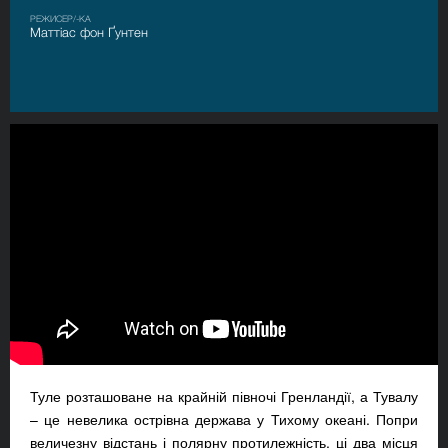
РЕЖИСЕР/-КА
Маттіас фон Ґунтен
Туле розташоване на крайній півночі Гренландії, а Тувалу
– це невелика острівна держава у Тихому океані. Попри
величезну відстань і полярну протилежність, ці два місця