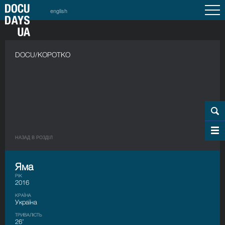
english
DOCU/КОРОТКО
НАЗАД В РОЗДIЛ
Яма
РІК
2016
КРАЇНА
Україна
ТРИВАЛІСТЬ
26’