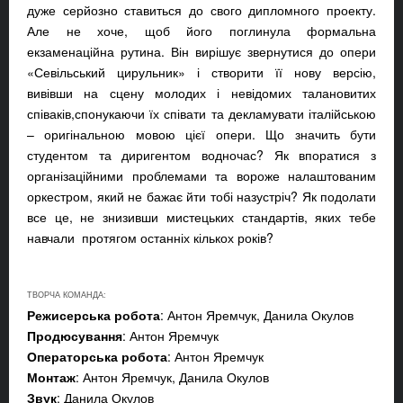
дуже серйозно ставиться до свого дипломного проекту.
Але не хоче, щоб його поглинула формальна
екзаменаційна рутина. Він вирішує звернутися до опери
«Севільський цирульник» і створити її нову версію,
вивівши на сцену молодих і невідомих талановитих
співаків,спонукаючи їх співати та декламувати італійською
– оригінальною мовою цієї опери. Що значить бути
студентом та диригентом водночас? Як впоратися з
організаційними проблемами та вороже налаштованим
оркестром, який не бажає йти тобі назустріч? Як подолати
все це, не знизивши мистецьких стандартів, яких тебе
навчали протягом останніх кількох років?
ТВОРЧА КОМАНДА:
Режисерська робота
: Антон Яремчук, Данила Окулов
Продюсування
: Антон Яремчук
Операторська робота
: Антон Яремчук
Монтаж
: Антон Яремчук, Данила Окулов
Звук
: Данила Окулов