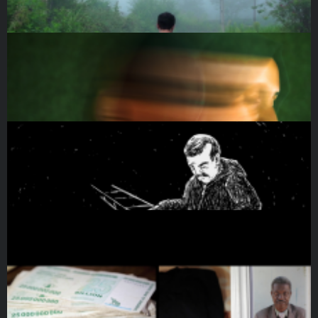
Біг у зачиненій кімнаті
DOCU/КОРОТКО
Тарикат
DOCU/КОРОТКО