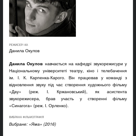
РЕЖИСЕР/-КА
Данила Окулов
Данила Окулов
навчається на кафедрі звукорежисури у
Національному університеті театру, кіно і телебачення
ім. І. К. Карпенка-Карого. Він працював у команді з
відновлення звуку під час створення художнього фільму
«Дау» (реж. І. Кржановський), як асистента
звукорежисера, брав участь у створенні фільму
«Синагога» (реж. І. Орленко).
ВИБРАНА ФІЛЬМОГРАФІЯ
Вибране: «Яма» (2016)