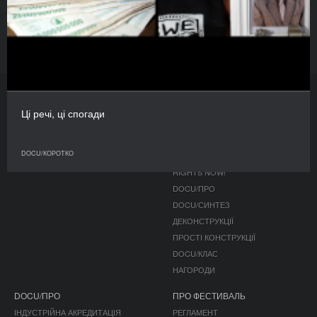
У пошуках кращої долі
DOCU/КОРОТКО
Ці речі, ці спогади
ЖУРНАЛ
ПРОГРАМА
ПУБЛІКАЦІЇ
КОНКУРС
DOCU/КОРОТКО
ПОЗА КОНКУРСОМ
RIGHTS NOW!
DOCU/ПРО
DOCU/СИНТЕЗ
ДЕКОНСТРУКЦІЇ
ПРОСТІ КОНСТРУКЦІЇ
DOCU/КЛАС
НАГОРОДИ
DOCU/ПРО
ПРО ФЕСТИВАЛЬ
ІНДУСТРІЙНА АКРЕДИТАЦІЯ
РЕГЛАМЕНТ