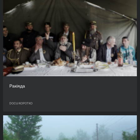
Ракіяда
DOCU/КОРОТКО