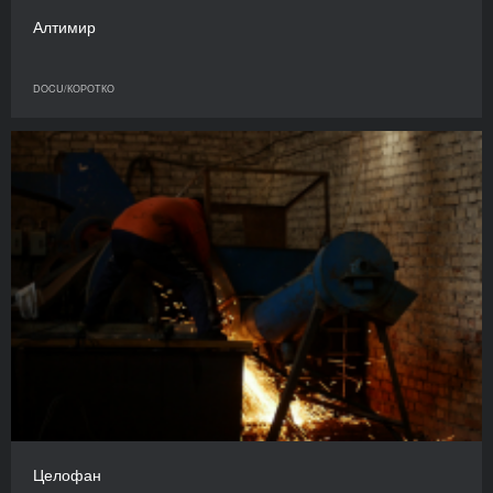
Алтимир
DOCU/КОРОТКО
Целофан