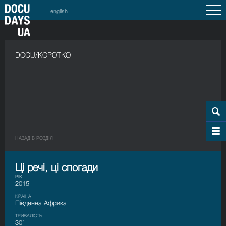
english
DOCU/КОРОТКО
НАЗАД В РОЗДIЛ
Ці речі, ці спогади
РІК
2015
КРАЇНА
Південна Африка
ТРИВАЛІСТЬ
30’