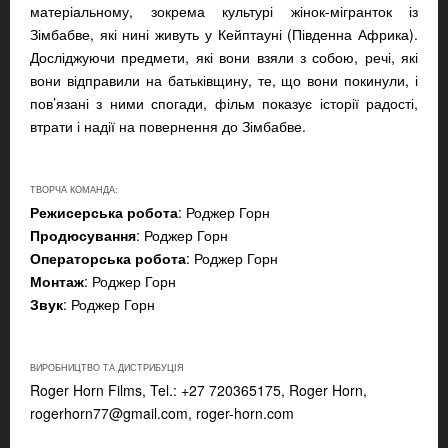
матеріальному, зокрема культурі жінок-мігранток із
Зімбабве, які нині живуть у Кейптауні (Південна Африка).
Досліджуючи предмети, які вони взяли з собою, речі, які
вони відправили на батьківщину, те, що вони покинули, і
пов’язані з ними спогади, фільм показує історії радості,
втрати і надії на повернення до Зімбабве.
ТВОРЧА КОМАНДА:
Режисерська робота
: Роджер Горн
Продюсування
: Роджер Горн
Операторська робота
: Роджер Горн
Монтаж
: Роджер Горн
Звук
: Роджер Горн
ВИРОБНИЦТВО ТА ДИСТРИБУЦІЯ
Roger Horn Films, Tel.: +27 720365175, Roger Horn,
rogerhorn77@gmail.com
, roger-horn.com