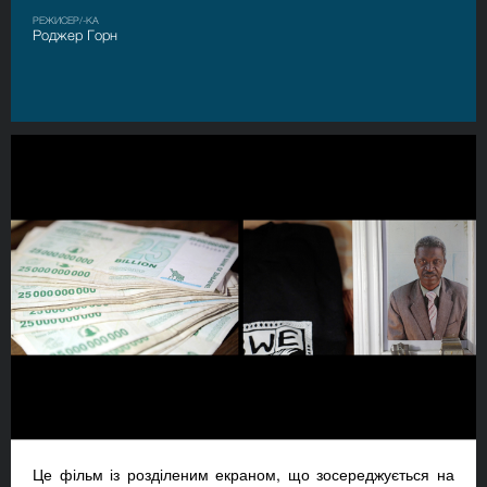
РЕЖИСЕР/-КА
Роджер Горн
Це фільм із розділеним екраном, що зосереджується на