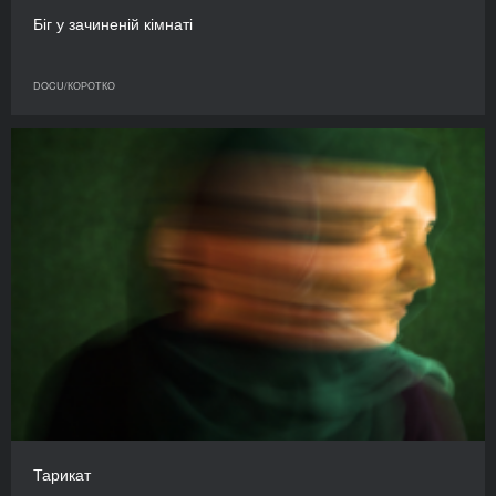
Біг у зачиненій кімнаті
DOCU/КОРОТКО
Тарикат