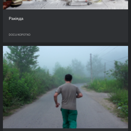
Ракіяда
DOCU/КОРОТКО