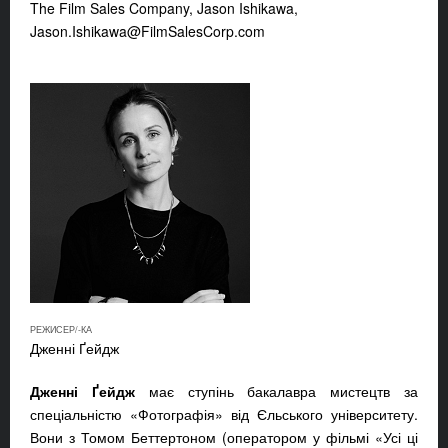
The Film Sales Company, Jason Ishikawa,
Jason.Ishikawa@FilmSalesCorp.com
РЕЖИСЕР/-КА
Дженні Ґейдж
Дженні Ґейдж
має ступінь бакалавра мистецтв за
спеціальністю «Фотографія» від Єльського університету.
Вони з Томом Беттертоном (оператором у фільмі «Усі ці