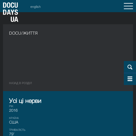
english
DOCU/ЖИТТЯ
НАЗАД В РОЗДIЛ
Усі ці нерви
РІК
2016
КРАЇНА
США
ТРИВАЛІСТЬ
79’