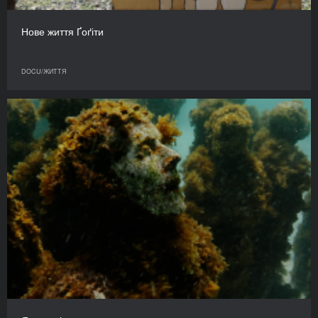
Нове життя Ґоґіти
DOCU/ЖИТТЯ