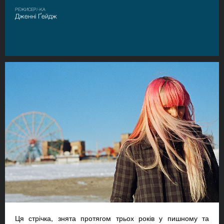
РЕЖИСЕР/-КА
Дженні Ґейдж
Ця стрічка, знята протягом трьох років у пишному та