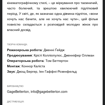
кінематографічному стилі, – це міркування про таємничий,
часто болючий, та зрештою хвилюючий підлітковий
період. У світі, де, як зазначає одна дівчина-підліток, «вони
хочуть нас бачити, але не хочуть нас чути», цей фільм
повністю складається з розповідей молодих жінок про
власний досвід.
ТВОРЧА КОМАНДА:
Режисерська робота
: Дженні Ґейдж
Продюсування
: Крісті Колліопулос, Дженніфер Оллман
Операторська робота
: Том Беттертон
Монтаж
: Коннор Каліста
Звук
: Джощ Бергер, Іен Гаффні-Розенфельд
ВИРОБНИЦТВО
GageBetterton,
info@gagebetterton.com
ДИСТРИБ'ЮЦІЯ: