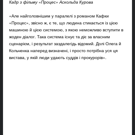
Кадр з фільму «Процес» Аскольда Курова
«Але найголовнішим у паралелі з романом Кафки
«Процес», звісно ж, є те, що людина стикається із цією
машиною й цією системою, з якою неможливо вступити в
жоден діалог. Така система існує та діє за власним
сценарієм, і результат заздалегідь відомий. Долі Олега й
Кольченка наперед визначені, і просто потрібна уся ця
вистава, у якій люди удають суддів і прокурорів».