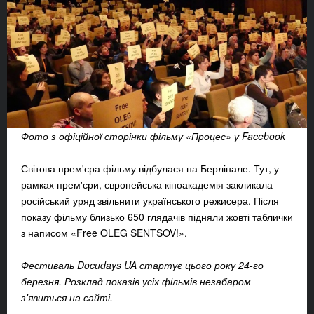
Фото з офіційної сторінки фільму «Процес» у Facebook
Світова прем'єра фільму відбулася на Берлінале. Тут, у
рамках прем'єри, європейська кіноакадемія закликала
російський уряд звільнити українського режисера. Після
показу фільму близько 650 глядачів підняли жовті таблички
з написом «Free OLEG SENTSOV!».
Фестиваль Docudays UA стартує цього року 24-го
березня. Розклад показів усіх фільмів незабаром
з'явиться на сайті.