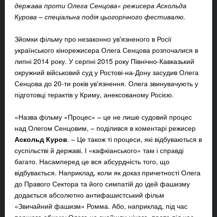
держава проти Олега Сенцова» режисера Аскольда
Курова – спеціальна подія цьогорічного фестивалю.
Зйомки фільму про незаконно ув'язненого в Росії
українського кінорежисера Олега Сенцова розпочалися в
липні 2014 року. У серпні 2015 року Північно-Кавказький
окружний військовий суд у Ростові-на-Дону засудив Олега
Сенцова до 20-ти років ув'язнення. Олега звинувачують у
підготовці терактів у Криму, анексованому Росією.
«Назва фільму «Процес» – це не лише судовий процес
над Олегом Сенцовим, – поділився в коментарі режисер
Аскольд Куров
. – Це також ті процеси, які відбуваються в
суспільстві й державі. І «кафкіанського» там і справді
багато. Насамперед це вся абсурдність того, що
відбувається. Наприклад, коли як доказ причетності Олега
до Правого Сектора та його симпатій до ідей фашизму
додається абсолютно антифашистський фільм
«Звичайний фашизм» Ромма. Або, наприклад, під час