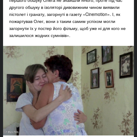
першого обшуку Олега не знайшли нічого, проте під час
другого обшуку в ізоляторі дивовижним чином виявили
пістолет і гранату, загорнуті в газету «Cinemotion». І, як
пожартував Олег, вони з таким самим успіхом могли
загорнути їх у постер його фільму, щоб уже ні для кого не
залишилося жодних сумнівів».