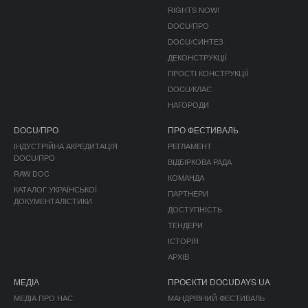
RIGHTS NOW!
DOCU/ПРО
DOCU/СИНТЕЗ
ДЕКОНСТРУКЦІЇ
ПРОСТІ КОНСТРУКЦІЇ
DOCU/КЛАС
НАГОРОДИ
DOCU/ПРО
ПРО ФЕСТИВАЛЬ
ІНДУСТРІЙНА АКРЕДИТАЦІЯ
РЕГЛАМЕНТ
DOCU/ПРО
ВІДБІРКОВА РАДА
RAW DOC
КОМАНДА
КАТАЛОГ УКРАЇНСЬКОЇ
ПАРТНЕРИ
ДОКУМЕНТАЛІСТИКИ
ДОСТУПНІСТЬ
ТЕНДЕРИ
ІСТОРІЯ
АРХІВ
МЕДІА
ПРОЄКТИ DOCUDAYS UA
МЕДІА ПРО НАС
МАНДРІВНИЙ ФЕСТИВАЛЬ