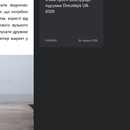
 але водночас
підсумки Docudays UA-
2026
те, що потрібно
ак, користі від
свого вузького
слухати дружню
тепер маркет у
НОВИНИ
26 червня 2026
26 червня 2026
НОВИНИ