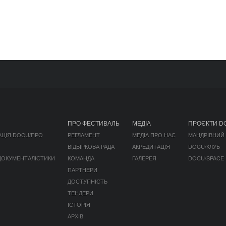
ПРО ФЕСТИВАЛЬ
МЕДІА
ПРОЄКТИ D
АЦІЯ DOCU/ПРО
РЕГЛАМЕНТ
МЕДІА ПРО НАС
МАНДРІВНИЙ
ВІДБІРКОВА РАДА
АКРЕДИТАЦІЯ
DOCU/КЛУБ
 ДОКУМЕНТАЛІСТИКИ
КОМАНДА
ГАЛЕРЕЯ
DOCU/SPACE
ПАРТНЕРИ
ДОСТУПНІСТЬ
ТЕНДЕРИ
ІСТОРІЯ
АРХІВ