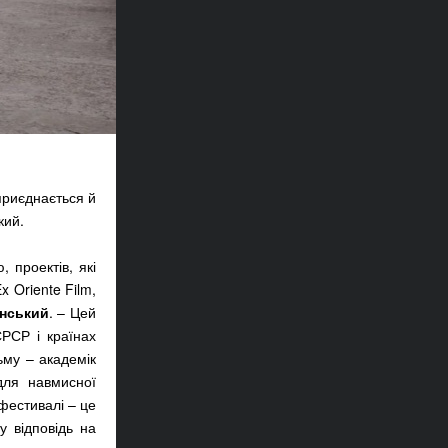
приєднається й
кий.
 проектів, які
 Oriente Film,
инський
. – Цей
РСР і країнах
ьму – академік
 для навмисної
фестивалі – це
у відповідь на