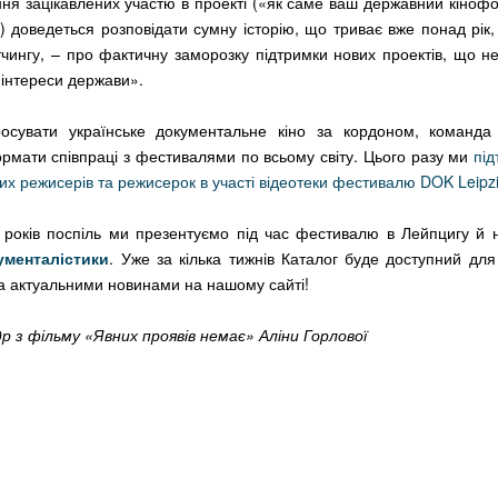
ня зацікавлених участю в проекті («як саме ваш державний кіноф
) доведеться розповідати сумну історію, що триває вже понад рік
ітчингу, – про фактичну заморозку підтримки нових проектів, що н
 інтереси держави».
осувати українське документальне кіно за кордоном, команд
ормати співпраці з фестивалями по всьому світу. Цього разу ми
під
ких режисерів та режисерок в участі відеотеки фестивалю DOK Leipz
а років поспіль ми презентуємо під час фестивалю в Лейпцигу й
ументалістики
. Уже за кілька тижнів Каталог буде доступний дл
а актуальними новинами на нашому сайті!
р з фільму «Явних проявів немає» Аліни Горлової