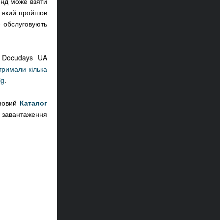
онд може взяти
, який пройшов
е обслуговують
а Docudays UA
тримали кілька
ig
.
 новий
Каталог
я завантаження