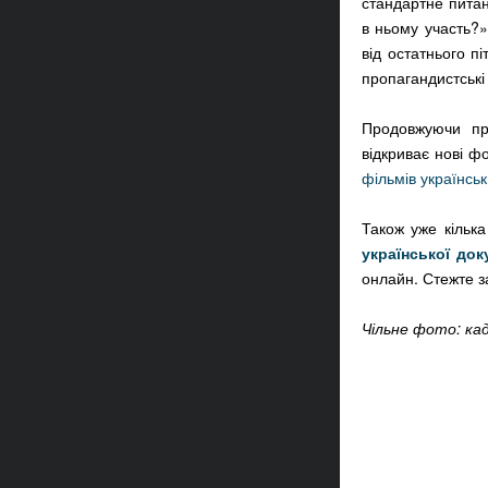
стандартне питан
в ньому участь?»
від остатнього п
пропагандистські
Продовжуючи пр
відкриває нові ф
фільмів українсь
Також уже кільк
української док
онлайн. Стежте з
Чільне фото: кад