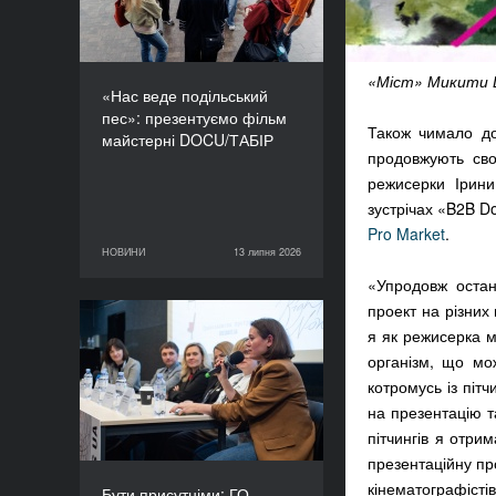
«Міст» Микити 
«Нас веде подільський
пес»: презентуємо фільм
Також чимало до
майстерні DOCU/ТАБІР
продовжують сво
режисерки Ірин
зустрічах «B2B D
Pro Market
.
НОВИНИ
13 липня 2026
13 липня 2026
НОВИНИ
«Упродовж оста
проект на різних
Бути присутніми: ГО
я як режисерка м
«Докудейз» розпочинає
організм, що мо
інформаційну кампанію
котромусь із піт
про людей в окупації
на презентацію т
пітчингів я отри
презентаційну пр
кінематографіст
Бути присутніми: ГО