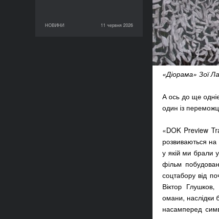
НОВИНИ
11 червня 2026
11 червня 2026
НОВИНИ
«Діорама» Зої Ла
А ось до ще одніє
один із переможц
«DOK Preview Tra
розвиваються на 
у якій ми брали 
фільм побудован
соцтабору від по
Віктор Глушков,
омани, наслідки 
насамперед симво