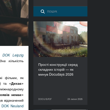
Прості конструкції серед
складних історій — як
минув Docudays 2026
пи
DOK Leipzig
дна кількість
Прості конструкції серед
складних історій — як
минув Docudays 2026
кі фільми, як
с) та
«Дихає»
 міжнародному
оявів немає»
DOCU/БЛОГ
24 липня 2026
в відзначений
24 липня 2026
DOCU/БЛОГ
а
DOK Neuland