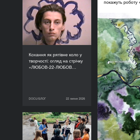
покажуть роботу
Кохання як рятівне коло
у творчості: огляд на
стрічку «ЛЮБОВ-22-
ЛЮБОВ» Єруна
Койманса
Кохання як рятівне коло у
творчості: огляд на стрічку
«ЛЮБОВ-22-ЛЮБОВ…
DOCU/БЛОГ
22 липня 2026
22 липня 2026
DOCU/БЛОГ
«Нас веде подільський
пес»: презентуємо фільм
майстерні DOCU/ТАБІР