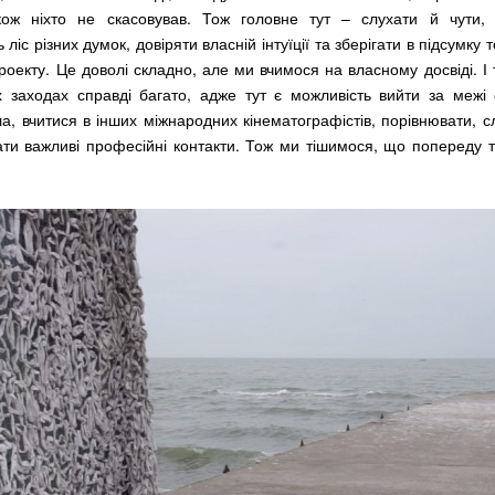
кож ніхто не скасовував. Тож головне тут – слухати й чути,
 ліс різних думок, довіряти власній інтуїції та зберігати в підсумку 
оекту. Це доволі складно, але ми вчимося на власному досвіді. І т
х заходах справді багато, адже тут є можливість вийти за межі 
а, вчитися в інших міжнародних кінематографістів, порівнювати, 
вати важливі професійні контакти. Тож ми тішимося, що попереду 