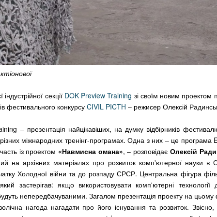
ктіонової
ї індустрійної секції
DOK Preview Training
зі своїм новим проектом 
ів фестивального конкурсу
CIVIL PICTH
– режисер Олексій Радинсь
ining – презентація найцікавіших, на думку відбірників фестивалю,
різних міжнародних тренінг-програмах. Одна з них – це програма Ex
участь із проектом
«Навмисна омана»
, – розповідає
Олексій Рад
ий на архівних матеріалах про розвиток комп'ютерної науки в С
чатку Холодної війни та до розпаду СРСР. Центральна фігура філ
 який застерігав: якщо використовувати комп'ютерні технології
будуть непередбачуваними. Загалом презентація проекту на цьому 
лічна нагода нагадати про його існування та розвиток. Звісно, 