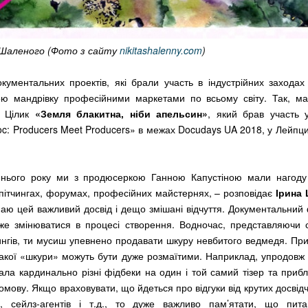
Шаленого (Фото з сайту
nikitashalenny.com
)
кументальних проектів, які брали участь в індустрійних захода
ю мандрівку професійними маркетами по всьому світу. Так, ма
и Цілик
«Земля блакитна, ніби апельсин»
, який брав участь 
oc: Producers Meet Producers» в межах Docudays UA 2018, у Лейпци
ннього року ми з продюсеркою Ганною Капустіною мали нагоду
 пітчингах, форумах, професійних майстернях, – розповідає
Ірина 
аю цей важливий досвід і дещо змішані відчуття. Документальний
же змінюватися в процесі створення. Водночас, представляючи с
чингів, ти мусиш упевнено продавати шкуру невбитого ведмедя. При
акої «шкури» можуть бути дуже розмаїтими. Наприклад, упродовж 
мала кардинально різні фідбеки на один і той самий тізер та приб
омову. Якщо враховувати, що йдеться про відгуки від крутих досвідч
ів, сейлз-агентів і т.д., то дуже важливо пам’ятати, що пит