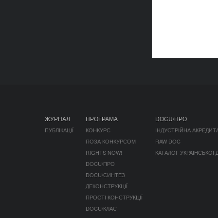
ЖУРНАЛ
ПРОГРАМА
DOCU/ПРО
ПУБЛІКАЦІЇ
КОНКУРС
ІНДУСТРІЙНА АКРЕДИТ
ПОЗА КОНКУРСОМ
RAW DOC
RIGHTS NOW!
КАТАЛОГ УКРАЇНСЬКОЇ
DOCU/ПРО
DOCU/СИНТЕЗ
ДЕКОНСТРУКЦІЇ
ПРОСТІ КОНСТРУКЦІЇ
DOCU/КЛАС