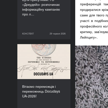
преференцій та
«Докудейз» розпочинає
інформаційну кампанію
продиратися крізь
про л…
саме для твого пр
участі в подібни
професійного кол
критику, зав’язу
КОНСПЕКТ
29 червня 2026
29 червня 2026
КОНСПЕКТ
Лейпцигу».
Вітаємо переможців і
переможниць Docudays
UA-2026!
Вітаємо переможців і
переможниць Docudays
UA-2026!