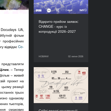
Відкрито прийом заявок:
CHANGE - курс із
х Docudays UA,
копродукції 2026–2027
йбутній фільм
у професійних
гу відвідає
Co-
НОВИНИ
02 липня 2026
02 липня 2026
НОВИНИ
 представляти
Цілик
. – Тепер
Стійкі прості конструкції:
 фільм – живий
підсумки Docudays UA-
вій проект на
2026
 цьому реакції
останніх трьох
лизно однакову
ених тьюторів,
ання смакових
Стійкі прості конструкції: