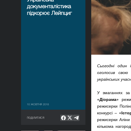
документалістика
підкорює Лейпциг
Сьогодні один 
оголосив свою 
українських учас
У змаганнях за 
«Діорама»
режис
10 ЖОВТНЯ 2018
режисерки Полін
конкурсі –
«Істо
ПОДІЛИТИСЯ
режисерки Аліни
кількома нагоро