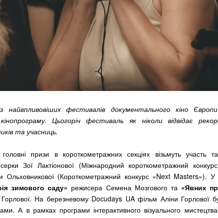
із найвпливовіших фестивалів документального кіно Євро
кінопрограму. Цьогоріч фестиваль як ніколи відвідає рекор
ників та учасниць.
головні призи в короткометражних секціях візьмуть участь та
ерки Зої Лактіонової (Міжнародний короткометражний конкур
и Ольховникової (Короткометражний конкурс «Next Masters»). У
рія зимового саду»
режисера Семена Мозгового та
«Явних пр
 Горлової. На березневому Docudays UA фільм Аліни Горлової бу
дами. А в рамках програми інтерактивного візуального мистецтв