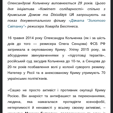
Олександрові Кольченку виповнюється 29 років. Цього
дня ініціатива «Комітет солідарності» спільно з
Кримським Домом та Docudays UA запрошують на
показ документального фільму
«Дівчата “Золотого
Світанку”»
режисера Ховарда Бюстнеса.
16 травня 2014 року Олександра Кольченка (як і за шість
днів до того — режисера Олега Сенцова) ФСБ РФ
затримала в окупованому Криму. Улітку 2015 року, за
абсурдними звинуваченнями у «підготовці терактів»,
російський суд засудив Кольченка до 10-ти, а Сенцова до
20-ти років позбавлення волі у колонії суворого режиму.
Натепер у Росії та в анексованому Криму утримують 70
українських політв'язнів.
«Сашко не просто активіст і противник окупації Криму
Росією. Він анархіст та антифашист за переконаннями,
людина, яка намагалася протидіяти ксенофобії,
нетерпимості й ненависті у всьому своєму активізмі, –