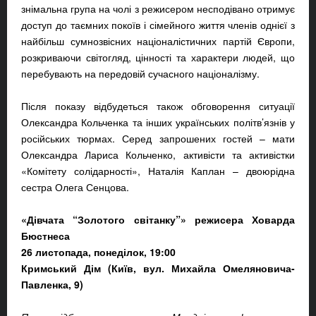
знімальна група на чолі з режисером несподівано отримує
доступ до таємних покоїв і сімейного життя членів однієї з
найбільш сумнозвісних націоналістичних партій Європи,
розкриваючи світогляд, цінності та характери людей, що
перебувають на передовій сучасного націоналізму.
Після показу відбудеться також обговорення ситуації
Олександра Кольченка та інших українських політв’язнів у
російських тюрмах. Серед запрошених гостей – мати
Олександра Лариса Кольченко, активісти та активістки
«Комітету солідарності», Наталія Каплан – двоюрідна
сестра Олега Сенцова.
«Дівчата “Золотого світанку”» режисера Ховарда
Бюстнеса
26 листопада, понеділок, 19:00
Кримський Дім (Київ, вул. Михайла Омеляновича-
Павленка, 9)