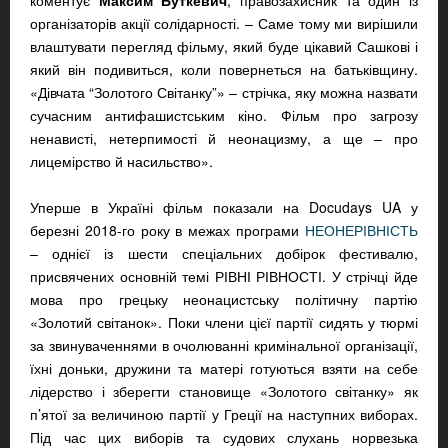
коментує
Максим Буткевич
, правозахисник та один із
організаторів акції солідарності. – Саме тому ми вирішили
влаштувати перегляд фільму, який буде цікавий Сашкові і
який він подивиться, коли повернеться на батьківщину.
«Дівчата “Золотого Світанку”» – стрічка, яку можна назвати
сучасним антифашистським кіно. Фільм про загрозу
ненависті, нетерпимості й неонацизму, а ще – про
лицемірство й насильство».
Уперше в Україні фільм показали на Docudays UA у
березні 2018-го року в межах програми
НЕОНЕРІВНІСТЬ
– однієї із шести спеціальних добірок фестивалю,
присвячених основній темі РІВНІ РІВНОСТІ. У стрічці йде
мова про грецьку неонацистську політичну партію
«Золотий світанок». Поки члени цієї партії сидять у тюрмі
за звинуваченнями в очолюванні кримінальної організації,
їхні доньки, дружини та матері готуються взяти на себе
лідерство і зберегти становище «Золотого світанку» як
п’ятої за величиною партії у Греції на наступних виборах.
Під час цих виборів та судових слухань норвезька