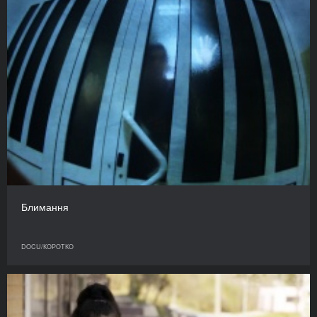
Блимання
DOCU/КОРОТКО