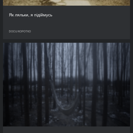
Як ляльки, я підіймусь
DOCU/КОРОТКО