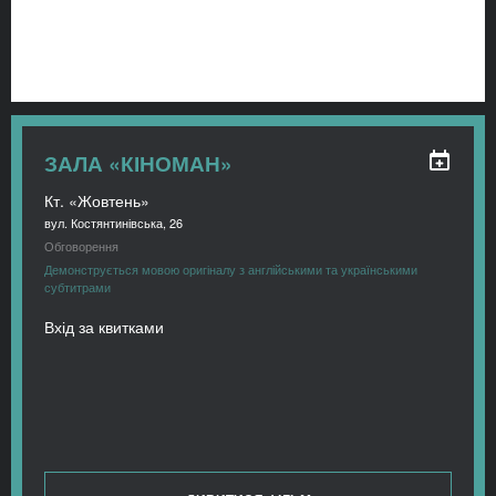
ЗАЛА «КІНОМАН»
Кт. «Жовтень»
вул. Костянтинівська, 26
Обговорення
Демонструється мовою оригіналу з англійськими та українськими
субтитрами
Вхід за квитками