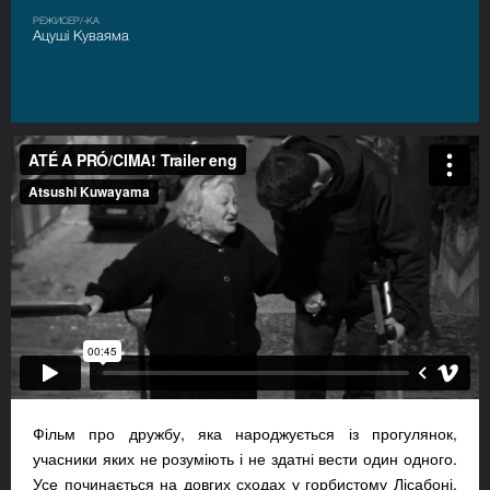
РЕЖИСЕР/-КА
Ацуші Куваяма
Фільм про дружбу, яка народжується із прогулянок,
учасники яких не розуміють і не здатні вести один одного.
Усе починається на довгих сходах у горбистому Лісабоні,