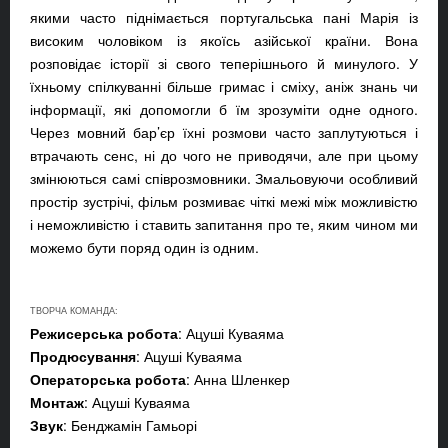
якими часто піднімається португальська пані Марія із
високим чоловіком із якоїсь азійської країни. Вона
розповідає історії зі свого теперішнього й минулого. У
їхньому спілкуванні більше гримас і сміху, аніж знань чи
інформації, які допомогли б їм зрозуміти одне одного.
Через мовний бар’єр їхні розмови часто заплутуються і
втрачають сенс, ні до чого не приводячи, але при цьому
змінюються самі співрозмовники. Змальовуючи особливий
простір зустрічі, фільм розмиває чіткі межі між можливістю
і неможливістю і ставить запитання про те, яким чином ми
можемо бути поряд один із одним.
ТВОРЧА КОМАНДА:
Режисерська робота
: Ацуші Куваяма
Продюсування
: Ацуші Куваяма
Операторська робота
: Анна Шленкер
Монтаж
: Ацуші Куваяма
Звук
: Бенджамін Гамьорі