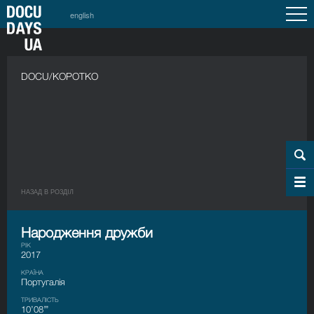
english
DOCU/КОРОТКО
НАЗАД В РОЗДIЛ
Народження дружби
РІК
2017
КРАЇНА
Португалія
ТРИВАЛІСТЬ
10’08’’’