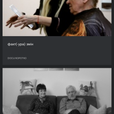
факт(-ура) змін
DOCU/КОРОТКО