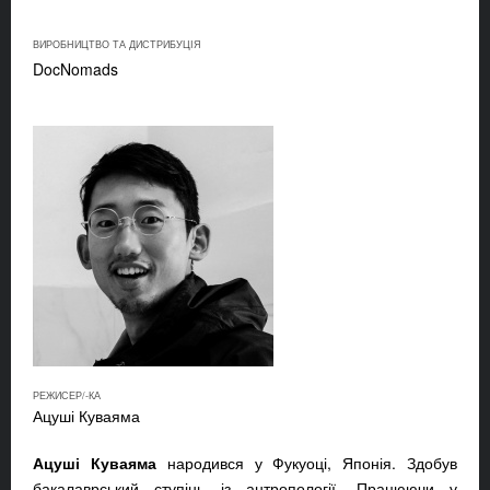
ВИРОБНИЦТВО ТА ДИСТРИБУЦІЯ
DocNomads
РЕЖИСЕР/-КА
Ацуші Куваяма
Ацуші Куваяма
народився у Фукуоці, Японія. Здобув
бакалаврський ступінь із антропології. Працюючи у