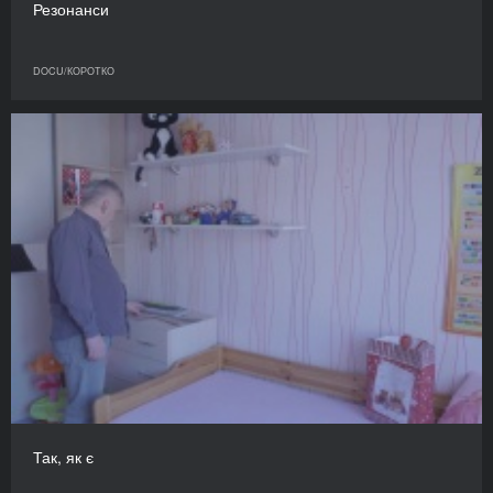
Резонанси
DOCU/КОРОТКО
Так, як є