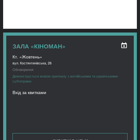
ЗАЛА «КІНОМАН»
Кт. «Жовтень»
вул. Костянтинівська, 26
Обговорення
Демонструється мовою оригіналу з англійськими та українськими
субтитрами
Вхід за квитками