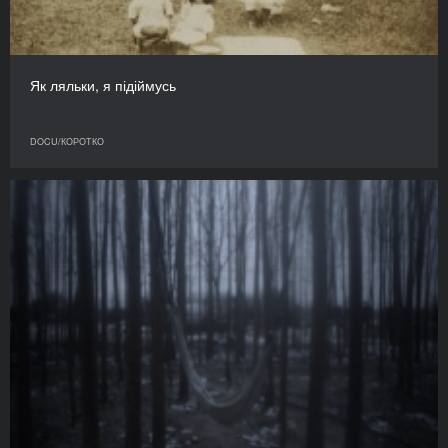
Як ляльки, я підіймусь
DOCU/КОРОТКО