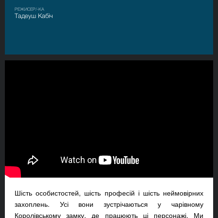
РЕЖИСЕР/-КА
Тадеуш Кабіч
Шість особистостей, шість професій і шість неймовірних
захоплень. Усі вони зустрічаються у чарівному
Королівському замку, де працюють ці персонажі. Ми