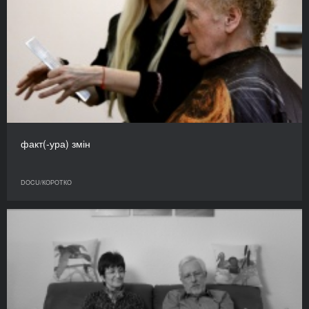
факт(-ура) змін
DOCU/КОРОТКО