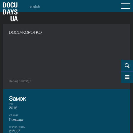
english
DOCU/КОРОТКО
НАЗАД В РОЗДIЛ
Замок
РІК
2018
КРАЇНА
Польща
ТРИВАЛІСТЬ
21'35’’’