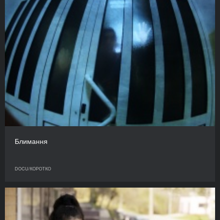
Блимання
DOCU/КОРОТКО