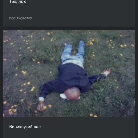
Так, як є
DOCU/КОРОТКО
Вивихнутий час