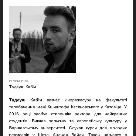
РЕЖИСЕР/-КА
Тадеуш Кабіч
Тадеуш Кабіч
вивчає кінорежисуру на факультеті
телебачення імені Кшиштофа Кєсльовського у Катовіце. У
2016 році здобув стипендію ректора для найкращих
студентів. Вивчав польську та європейську культуру у
Варшавському університеті. Слухав курси для молодих
режисерів у Школі Анджея Вайди. Також навчався в