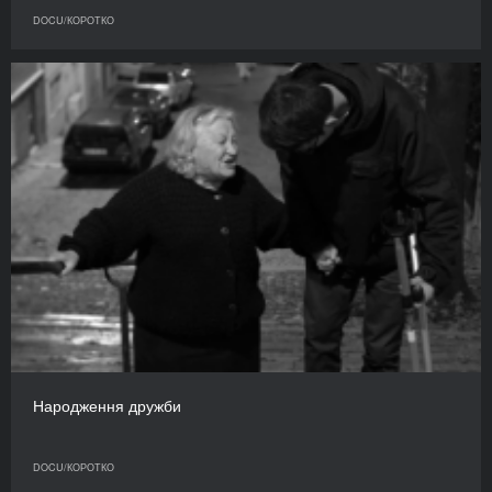
DOCU/КОРОТКО
Народження дружби
DOCU/КОРОТКО