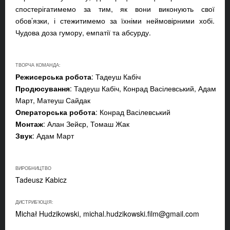
спостерігатимемо за тим, як вони виконують свої
обов’язки, і стежитимемо за їхніми неймовірними хобі.
Чудова доза гумору, емпатії та абсурду.
ТВОРЧА КОМАНДА:
Режисерська робота
: Тадеуш Кабіч
Продюсування
: Тадеуш Кабіч, Конрад Васілевський, Адам
Март, Матеуш Сайдак
Операторська робота
: Конрад Васілевський
Монтаж
: Алан Зейєр, Томаш Жак
Звук
: Адам Март
ВИРОБНИЦТВО
Tadeusz Kabicz
ДИСТРИБ'ЮЦІЯ:
Michał Hudzikowski,
michal.hudzikowski.film@gmail.com