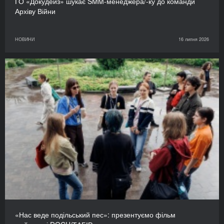
ГО «Докудейз» шукає SMM-менеджера/-ку до команди
Архіву Війни
НОВИНИ
16 липня 2026
«Нас веде подільський пес»: презентуємо фільм