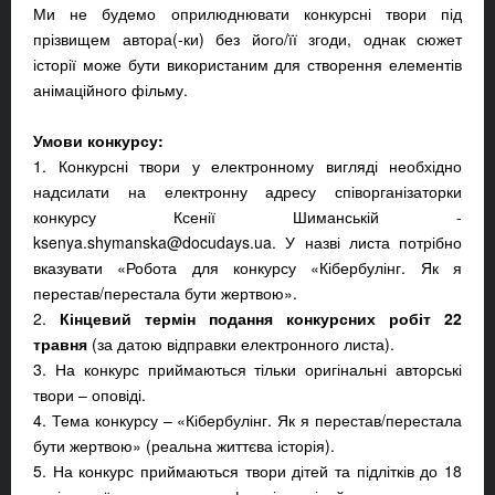
Ми не будемо оприлюднювати конкурсні твори під
прізвищем автора(-ки) без його/її згоди, однак сюжет
історії може бути використаним для створення елементів
анімаційного фільму.
Умови конкурсу:
1. Конкурсні твори у електронному вигляді необхідно
надсилати на електронну адресу співорганізаторки
конкурсу Ксенії Шиманській -
ksenya.shymanska@docudays.ua
. У назві листа потрібно
вказувати «Робота для конкурсу «Кібербулінг. Як я
перестав/перестала бути жертвою».
2.
Кінцевий термін подання конкурсних робіт 22
травня
(за датою відправки електронного листа).
3. На конкурс приймаються тільки оригінальні авторські
твори – оповіді.
4. Тема конкурсу – «Кібербулінг. Як я перестав/перестала
бути жертвою» (реальна життєва історія).
5. На конкурс приймаються твори дітей та підлітків до 18