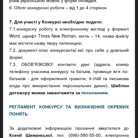
років українською мовою у формі оповідей.
6. Обсяг конкурсної роботи – від 1 до 4 сторінок.
7. Для участі у Конкурсі необхідно подати:
7.1.конкурсну роботу в електронному вигляді у форматі
Word, шрифт Times New Roman, кегль – 14, назва файлу
має містити назву твору латиницею;
7.2. документ-опис конкурсанта(-ки) про себе у довільній
формі;
7.3. ОБОВ’ЯЗКОВО! контактні дані (адреса, номер
телефону учасника конкурсу та батьків, прізвище ім’я по-
батькові - для оформлення грамоти, e-mail та письмова
згода про використання персональних даних).
Шаблон
договору можна завантажити за
посиланням.
РЕГЛАМЕНТ КОНКУРСУ ТА ВИЗНАЧЕННЯ ОКРЕМИХ
ПОНЯТЬ
За додатковою інформацією прохання звертатися до
Ксенії Шиманської
, тел. (096)-580-55-00, електронна