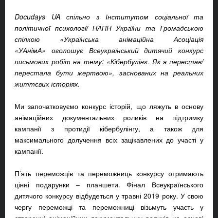
Docudays UA спільно з Інститутом соціальної та
політичної психології НАПН України та Громадською
спілкою «Українська анімаційна Асоціація
«УАнімА» оголошує Всеукраїнський дитячий конкурс
письмових робіт на тему: «Кібербулінг. Як я перестав/
перестала бути жертвою», заснованих на реальних
життєвих історіях.
Ми започатковуємо конкурс історій, що ляжуть в основу
анімаційних документальних роликів на підтримку
кампанії з протидії кібербулінгу, а також для
максимального долучення всіх зацікавлених до участі у
кампанії.
П’ять переможців та переможниць конкурсу отримають
цінні подарунки – планшети. Фінал Всеукраїнського
дитячого конкурсу відбудеться у травні 2019 року. У свою
чергу переможці та переможниці візьмуть участь у