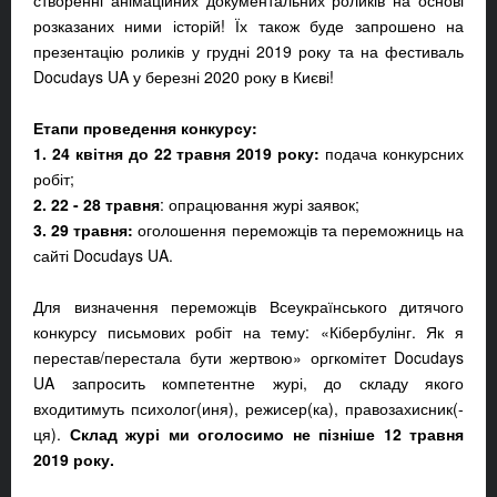
створенні анімаційних документальних роликів на основі
розказаних ними історій! Їх також буде запрошено на
презентацію роликів у грудні 2019 року та на фестиваль
Docudays UA у березні 2020 року в Києві!
Етапи проведення конкурсу:
1. 24 квітня до 22 травня 2019 року:
подача конкурсних
робіт;
2. 22 - 28 травня
: опрацювання журі заявок;
3. 29 травня:
оголошення переможців та переможниць на
сайті Docudays UA.
Для визначення переможців Всеукраїнського дитячого
конкурсу письмових робіт на тему: «Кібербулінг. Як я
перестав/перестала бути жертвою» оргкомітет Docudays
UA запросить компетентне журі, до складу якого
входитимуть психолог(иня), режисер(ка), правозахисник(-
ця).
Склад журі ми оголосимо не пізніше 12 травня
2019 року.