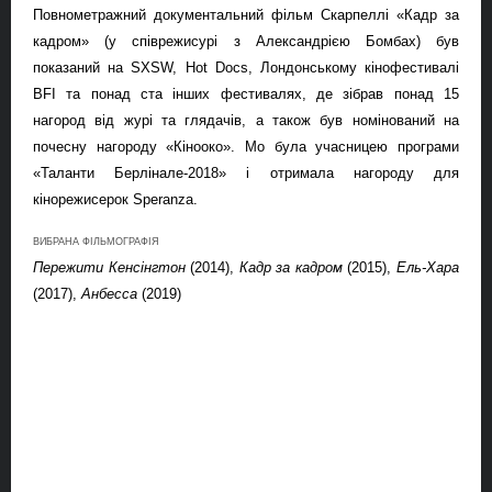
П
овнометражний документальний фільм
Скарпеллі
«Кадр за
кадром» (у співрежисурі з Александрією Бомбах) був
показаний на SXSW, Hot Docs, Лондонському кінофестивалі
BFI та понад ста інших фестивалях, де зібрав
понад
15
нагород від журі та глядачів, а також був номінований на
п
очесну нагороду «Кінооко».
Мо була
учасницею
програми
«
Талант
и
Берлінале-2018
»
і отримала нагороду для
кінорежисерок
Speranza
.
ВИБРАНА ФІЛЬМОГРАФІЯ
Пережити Кенсінгтон
(2014),
Кадр за кадром
(2015),
Ель-Хара
(2017),
Анбесса
(2019)