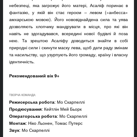
небезпеці, яка загрожує його матері, Асаліф поринає в
фантазію, у якій він стає героєм – левом («анбесса»
амхарською мовою). Його нововіднайдена сила та уява
дозволяють хлопчику мандрувати в місця, про які він
навіть не здогадувався, всередині нової будівлі й поза
нею. Та зрештою Асаліфу доводиться знайти в собі
природні сили і скинути маску лева, щоб дати раду змінам
та насильству, що узурпують його громаду, країну і власну
ідентичність.
Рекомендований вік 9+
ТВОРЧА КОМАНДА:
Режисерська робота
: Мо Скарпеллі
Продюсування
: Кейтлін Мей Бьорк
Операторська робота
: Мо Скарпеллі
Монтаж
: Ніко Льонен, Томас Путерс
Звук
: Мо Скарпеллі