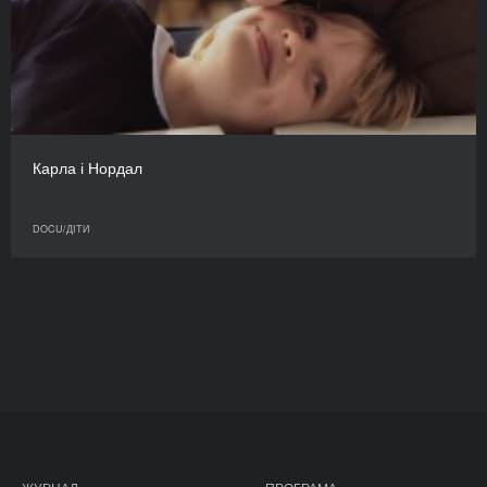
Карла і Нордал
DOCU/ДІТИ