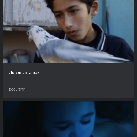
Ловець пташок
DOCU/ДІТИ