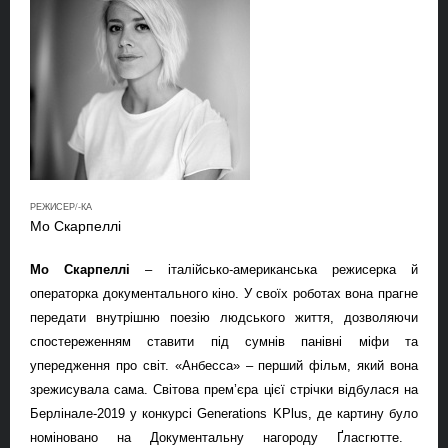
РЕЖИСЕР/-КА
Мо Скарпеллі
Мо Скарпеллі
– італійсько-американська режисерка й
операторка документального кіно. У своїх роботах вона прагне
передати внутрішню поезію людського життя, дозволяючи
спостереженням
ставити під сумнів
панівн
і
міф
и
та
упередження про світ.
«Анбесса» – перший фільм, який вона
зрежисувала сама. Світова прем’єра
цієї стрічки
відбулася на
Берлінале-2019 у конкурсі Generations KPlus, де
картину було
номінован
о
на Документальну нагороду Ґлас
г
ютте.