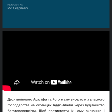
РЕЖИСЕР/-КА
Мо Скарпеллі
Десятилітнього Асаліфа та його маму виселили з власного
господарства на околицях Аддіс-Абеби через будівництво
багатоповерхівки. Щоб протистояти їхньому вигнанню і