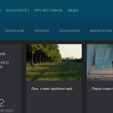
О
DOCU/СИНТЕЗ
ПРО ФЕСТИВАЛЬ
МЕДІА
RIGHTS NOW!
DOCU/ПРО
DOCU/СИНТЕЗ
ДЕКОНСТРУКЦІЇ
Ліси, з яких зроблені мрії
Пер
НИЙ
РІК
2015
НОГО
ВА
КРАЇНА
Франція, Швейцарія
РЕЖИСЕР/-КА
Клер Сімон
Ліси, з яких зроблені мрії
Перші самот
ТРИВАЛІСТЬ
144’
12
НЯ 2026