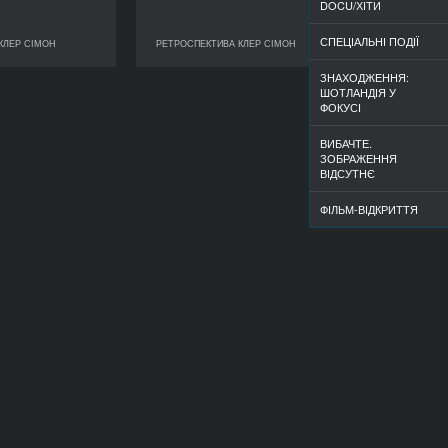
DOCU/ХІТИ
СПЕЦІАЛЬНІ ПОДІЇ
КЛЕР СІМОН
РЕТРОСПЕКТИВА КЛЕР СІМОН
ЕКТИВА КЛЕР СІМОН
РЕТРОСПЕКТИВА КЛЕР СІМОН
ЗНАХОДЖЕННЯ:
ШОТЛАНДІЯ У
ФОКУСІ
ВИБАЧТЕ.
ЗОБРАЖЕННЯ
ВІДСУТНЄ
ФІЛЬМ-ВІДКРИТТЯ