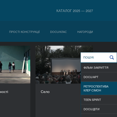
КАТАЛОГ 2025 — 2027
ПРОСТІ КОНСТРУКЦІЇ
DOCU/КЛАС
НАГОРОДИ
ші самотності
Село
РІК
РІК
2018
2019
ФІЛЬМ-ЗАКРИТТЯ
КРАЇНА
КРАЇНА
Франція
Франція
DOCU/АРТ
РЕЖИСЕР/-КА
РЕЖИСЕР/-КА
РЕТРОСПЕКТИВА
Клер Сімон
Клер Сімон
КЛЕР СІМОН
ності
Село
ТРИВАЛІСТЬ
ТРИВАЛІСТЬ
100’
520’
TEEN SPIRIT
DOCU/ДІТИ