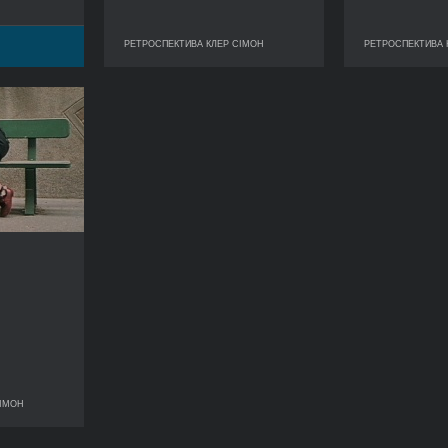
РЕТРОСПЕКТИВА КЛЕР СІМОН
РЕТРОСПЕКТИВА 
РЕТРОСПЕКТИВА КЛЕР СІМОН
РЕТРОСП
і перерви
РІК
1992
КРАЇНА
Франція
РЕЖИСЕР/-КА
Клер Сімон
ТРИВАЛІСТЬ
54’
СІМОН
А КЛЕР СІМОН