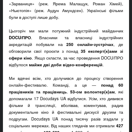
«Зарваниця» (реж. Ярема Малащук, Роман Хімей),
«Ньютопія» (реж. Аудун Амундсен). Українські фільми
були в доступі лише добу.
Цьогоріч ми мали потужний індустрійний майданчик
DOCU/ПРО
. Власники та власниці індустрійних
акредитацій побували на
250 онлайн-зустрічах
, де
обговорили свої проєкти з понад
35 експерт(к)ами зі
сфери кіно
. Якщо скласти, за час проведення DOCU/ПРО
відбулося
майже дві доби відео-конференцій
.
Ми вдячні всім, хто долучився до процесу створення
онлайн-фестивалю. Команді, а це —
понад 60
працівників та працівниць
.
53-ом волонтер(к)ам
, які
допомагали 17 Docudays UA відбутися. Усім, хто дивився
фільми й трансляції, вболівав, коментував, радив
документальне кіно й фестивальні дискусії друзям та
подругам. Docudays UA понад тисячу разів згадали у
соціальних мережах. Від наших глядачів ми отримали
427