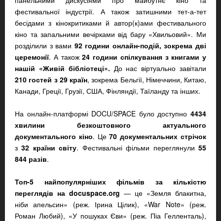
панельними дискусіями про майбутнє кіно та
фестивальної індустрії. А також затишними тет-а-тет
бесідами з кінокритиками й автор(к)ами фестивального
кіно та запальними вечірками від бару «Хвильовий». Ми
розділили з вами
92 години онлайн-подій,
зокрема
дві
церемонії
. А також
24 години спілкування з книгами у
нашій «Живій бібліотеці».
До нас віртуально завітали
210 гостей з 29 країн
, зокрема Бельгії, Німеччини, Китаю,
Канади, Греції, Грузії, США, Фінляндії, Таїланду та інших.
На онлайн-платформі DOCU/SPACE було доступно
4434
хвилини безкоштовного актуального
документального кіно
. Це
70 документальних стрічок
з
32 країни світу
. Фестивальні фільми переглянули
55
844 разів
.
Топ-5 найпопулярніших фільмів за кількістю
переглядів на docuspace.org
— це «Земля блакитна,
ніби апельсин» (реж. Ірина Цілик), «War Note» (реж.
Роман Любий), «У пошуках Єви» (реж. Піа Гелленталь),