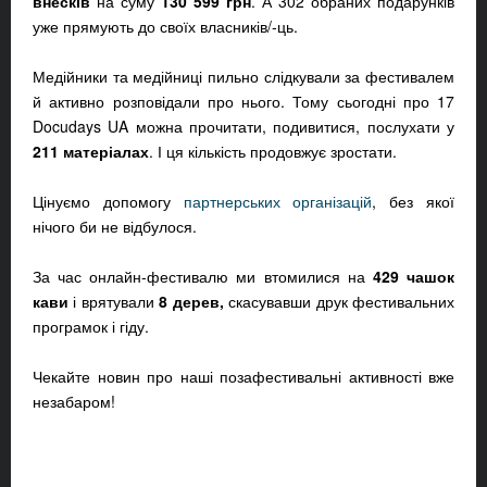
внесків
на суму
130 599 грн
. А 302 обраних подарунків
уже прямують до своїх власників/-ць.
Медійники та медійниці пильно слідкували за фестивалем
й активно розповідали про нього. Тому сьогодні про 17
Docudays UA можна прочитати, подивитися, послухати у
211 матеріалах
. І ця кількість продовжує зростати.
Цінуємо допомогу
партнерських організацій
, без якої
нічого би не відбулося.
За час онлайн-фестивалю ми втомилися на
429 чашок
кави
і врятували
8 дерев,
скасувавши друк фестивальних
програмок і гіду.
Чекайте новин про наші позафестивальні активності вже
незабаром!