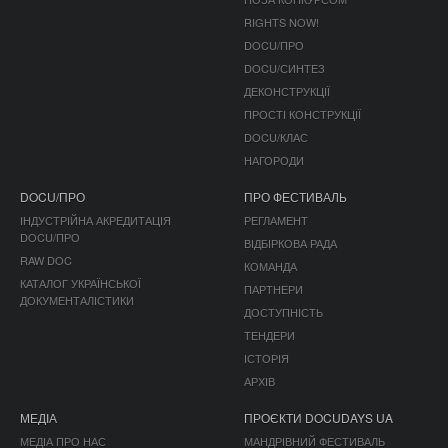
RIGHTS NOW!
DOCU/ПРО
DOCU/СИНТЕЗ
ДЕКОНСТРУКЦІЇ
ПРОСТІ КОНСТРУКЦІЇ
DOCU/КЛАС
НАГОРОДИ
DOCU/ПРО
ПРО ФЕСТИВАЛЬ
ІНДУСТРІЙНА АКРЕДИТАЦІЯ
РЕГЛАМЕНТ
DOCU/ПРО
ВІДБІРКОВА РАДА
RAW DOC
КОМАНДА
КАТАЛОГ УКРАЇНСЬКОЇ
ПАРТНЕРИ
ДОКУМЕНТАЛІСТИКИ
ДОСТУПНІСТЬ
ТЕНДЕРИ
ІСТОРІЯ
АРХІВ
МЕДІА
ПРОЄКТИ DOCUDAYS UA
МЕДІА ПРО НАС
МАНДРІВНИЙ ФЕСТИВАЛЬ