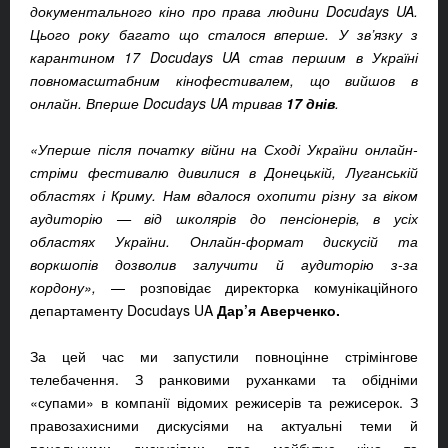
документального кіно про права людини Docudays UA.
Цього року багато що сталося вперше. У зв’язку з
карантином 17 Docudays UA став першим в Україні
повномасштабним кінофестивалем, що вийшов в
онлайн. Вперше Docudays UA тривав
17 днів
.
«Уперше після початку війни на Сході України онлайн-
стріми фестивалю дивилися в Донецькій, Луганській
областях і Криму. Нам вдалося охопити різну за віком
аудиторію — від школярів до пенсіонерів, в усіх
областях України. Онлайн-формат дискусій та
воркшопів дозволив залучити й аудиторію з-за
кордону»,
— розповідає директорка комунікаційного
департаменту Docudays UA
Дар’я Аверченко.
За цей час ми запустили повноцінне стрімінгове
телебачення. З ранковими руханками та обідніми
«супами»
в компанії відомих режисерів та режисерок. З
правозахисними дискусіями на актуальні теми й