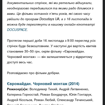
документальних стрічок, які ми ретельно відшукали,
неодноразово передивилися та якими радо ділимося з
вами. Це фільми останніх п’яти років, які свого часу
увійшли до програм Docudays UA, а з 16 листопада їх
можна буде переглянути в нашому онлайн-кінотеатрі
DOCUSPACE
.
Протягом першої доби 16 листопада з 9:00 перегляд усіх
стрічок буде безкоштовним. У наступні дні вартість квитків
становиме 30–50 грн, окрім фільму «Євромайдан.
Чорновий монтаж» — він залишатиметься у відкритому
доступі весь час.
Розповідаємо про фільми добірки.
Євромайдан. Чорновий монтаж (2014)
Режисер(к)и:
Володимир Тихий, Андрій Литвиненко,
Катерина Горностай, Роман Бондарчук, Юлія Гонтарук,
Андрєй Кісєльов, Роман Любий, Олександр Течинський,