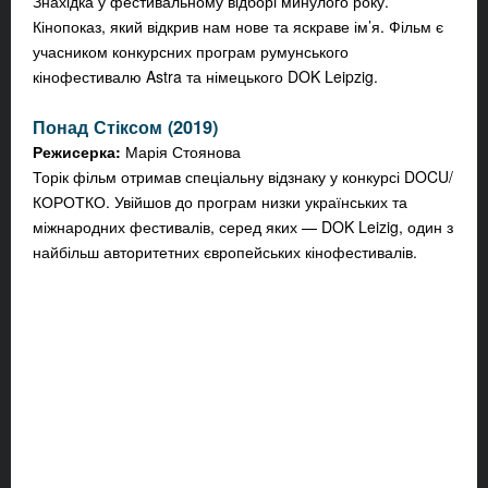
Знахідка у фестивальному відборі минулого року.
Кінопоказ, який відкрив нам нове та яскраве ім’я. Фільм є
учасником конкурсних програм румунського
кінофестивалю Astra та німецького DOK Leipzig.
Понад Стіксом
(2019)
Режисерка:
Марія Стоянова
Торік фільм отримав спеціальну відзнаку у конкурсі DOCU/
КОРОТКО. Увійшов до програм низки українських та
міжнародних фестивалів, серед яких — DOK Leizig, один з
найбільш авторитетних європейських кінофестивалів.