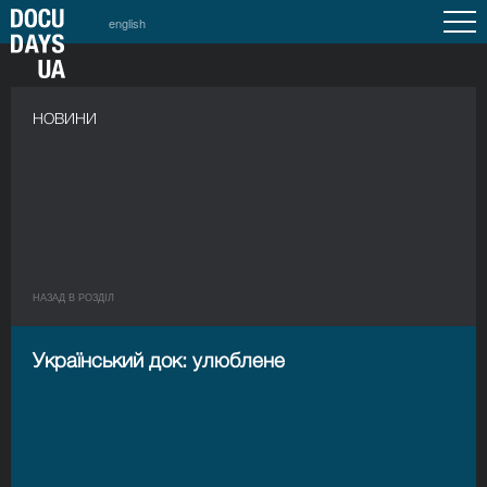
english
НОВИНИ
НАЗАД В РОЗДIЛ
Український док: улюблене