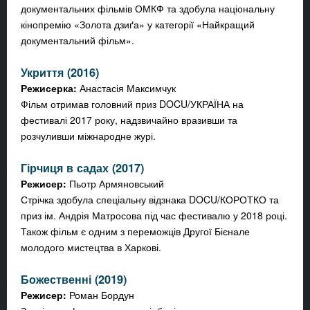
документальних фільмів ОМКФ та здобула національну
кінопремію «Золота дзиґа» у категорії «Найкращий
документальний фільм».
Укриття (2016)
Режисерка:
Анастасія Максимчук
Фільм отримав головний приз DOCU/УКРАЇНА на
фестивалі 2017 року, надзвичайно вразивши та
розчуливши міжнародне журі.
Гірчиця в садах (2017)
Режисер:
Пьотр Армяновський
Стрічка здобула спеціальну відзнака DOCU/КОРОТКО та
приз ім. Андрія Матросова під час фестивалю у 2018 році.
Також фільм є одним з переможців Другої Бієнале
молодого мистецтва в Харкові.
Божественні (2019)
Режисер:
Роман Бордун