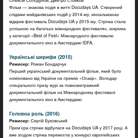
Олексій Солодунов, Дмитро Стойков
Фільм — знакова подія в житті Docudays UA. Створений
слідами майданівських подій у 2014-му, кіноальманах
відкрив фестиваль Docudays UA у 2015-му. Стрічка стала
успішною на багатьох міжнародних фестивалях, зокрема
у категорії «Best of Fest» Міжнародного фестивалю
документального кіно в Амстердамі IDFA.
Українські шерифи (2015)
Режисер:
Роман Бондарчук
Перший український документальний фільм, який було
номіновано від України на премію «Оскар». Володар
спеціального призу журі за повнометражний
документальний фільм на Міжнародному фестивалі
документального кіно в Амстердамі.
Головна роль (2016)
Режисер:
Сергій Буковський
Прем’єра стрічки відбулася на Docudays UA у 2017 році. А
вже згодом стрічка перемогла у конкурсі європейських