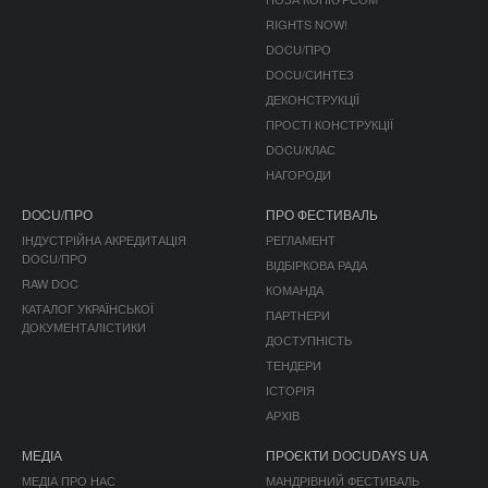
RIGHTS NOW!
DOCU/ПРО
DOCU/СИНТЕЗ
ДЕКОНСТРУКЦІЇ
ПРОСТІ КОНСТРУКЦІЇ
DOCU/КЛАС
НАГОРОДИ
DOCU/ПРО
ПРО ФЕСТИВАЛЬ
ІНДУСТРІЙНА АКРЕДИТАЦІЯ
РЕГЛАМЕНТ
DOCU/ПРО
ВІДБІРКОВА РАДА
RAW DOC
КОМАНДА
КАТАЛОГ УКРАЇНСЬКОЇ
ПАРТНЕРИ
ДОКУМЕНТАЛІСТИКИ
ДОСТУПНІСТЬ
ТЕНДЕРИ
ІСТОРІЯ
АРХІВ
МЕДІА
ПРОЄКТИ DOCUDAYS UA
МЕДІА ПРО НАС
МАНДРІВНИЙ ФЕСТИВАЛЬ