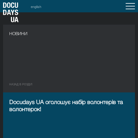
english
НОВИНИ
НАЗАД В РОЗДIЛ
Docudays UA оголошує набір волонтерів та
волонтерок!