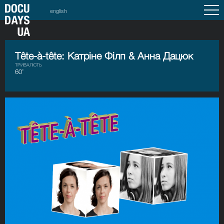
english
Tête-à-têtе: Катріне Філп & Анна Дацюк
ТРИВАЛІСТЬ
60’