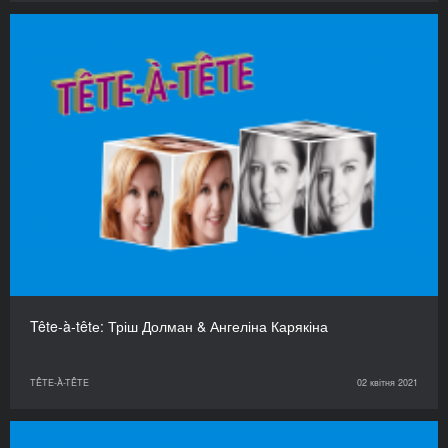
Tête-à-têtе: Тріш Долман & Ангеліна Карякіна
TÊTE-À-TÊTE
02 квітня 2021