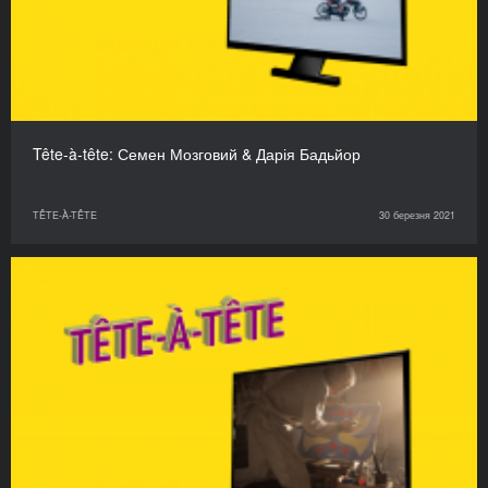
Tête-à-tête: Семен Мозговий & Дарія Бадьйор
TÊTE-À-TÊTE
30 березня 2021