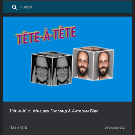
Tête-à-tête: Аґнєшка Голланд & Антельм Відо
TÊTE-À-TÊTE
29 березня 2021