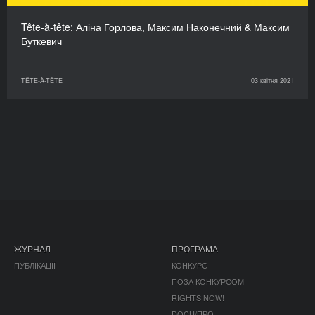
Tête-à-tête: Аліна Горлова, Максим Наконечний & Максим
Буткевич
TÊTE-À-TÊTE
03 квітня 2021
ЖУРНАЛ
ПРОГРАМА
ПУБЛІКАЦІЇ
КОНКУРС
ПОЗА КОНКУРСОМ
RIGHTS NOW!
DOCU/ПРО