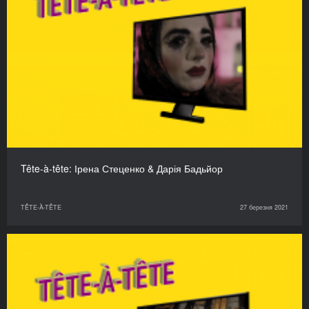
Tête-à-tête: Ірена Стеценко & Дарія Бадьйор
TÊTE-À-TÊTE
27 березня 2021