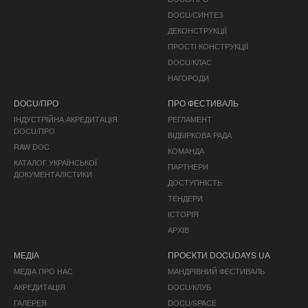
DOCU/СИНТЕЗ
ДЕКОНСТРУКЦІЇ
ПРОСТІ КОНСТРУКЦІЇ
DOCU/КЛАС
НАГОРОДИ
DOCU/ПРО
ПРО ФЕСТИВАЛЬ
ІНДУСТРІЙНА АКРЕДИТАЦІЯ
РЕГЛАМЕНТ
DOCU/ПРО
ВІДБІРКОВА РАДА
RAW DOC
КОМАНДА
КАТАЛОГ УКРАЇНСЬКОЇ
ПАРТНЕРИ
ДОКУМЕНТАЛІСТИКИ
ДОСТУПНІСТЬ
ТЕНДЕРИ
ІСТОРІЯ
АРХІВ
МЕДІА
ПРОЄКТИ DOCUDAYS UA
МЕДІА ПРО НАС
МАНДРІВНИЙ ФЕСТИВАЛЬ
АКРЕДИТАЦІЯ
DOCU/КЛУБ
ГАЛЕРЕЯ
DOCU/SPACE