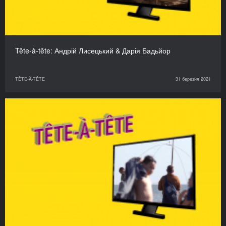
Tête-à-tête: Андрій Лисецький & Дарія Бадьйор
TÊTE-À-TÊTE
31 березня 2021