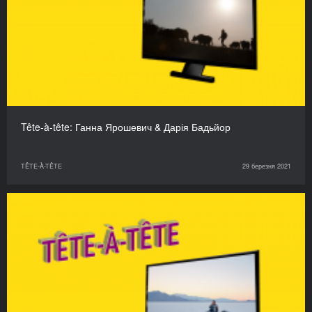
Tête-à-tête: Ганна Ярошевич & Дарія Бадьйор
TÊTE-À-TÊTE
29 березня 2021