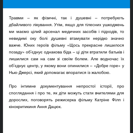
Травми – як фізичні, так і душевні – потребують
дбайливого лікування. Утім, якщо для тілесних ушкоджень
ми маємо цілий арсенал медичних засобів і підходів, то
невидимі оку болі душевні втамувати нерідко значно
важче. Юних героїв фільму «Щось прекрасне лишилося
позаду» об’єднує однакова біда – ці діти втратили батьків і
лишилися сам на сам зі своїм болем. Але водночас їх
об’єднує центр, у якому вони опинилися – «Добре горе» у
Нью-Джерсі, який допомагає впоратися із жалобою.
Про інтимне документування непростої історії, про
споглядання і про те, як діти можуть стати вчителями для
дорослих, поговорять режисерка фільму Катріне Філп і
кінокритикиня Ання Дацюк.