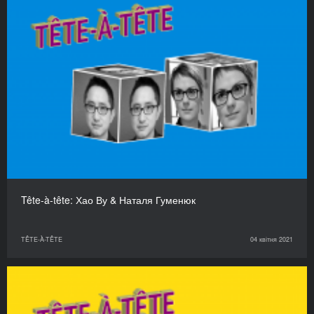
Tête-à-tête: Хао Ву & Наталя Гуменюк
TÊTE-À-TÊTE
04 квітня 2021