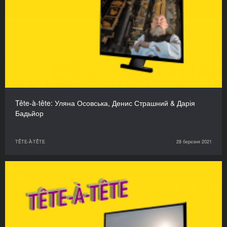
Tête-à-tête: Уляна Осовська, Денис Страшний & Дарія
Бадьйор
TÊTE-À-TÊTE
28 березня 2021