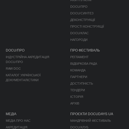
DOCU/ПРО
DOCU/СИНТЕЗ
ДЕКОНСТРУКЦІЇ
ПРОСТІ КОНСТРУКЦІЇ
DOCU/КЛАС
НАГОРОДИ
DOCU/ПРО
ПРО ФЕСТИВАЛЬ
ІНДУСТРІЙНА АКРЕДИТАЦІЯ
РЕГЛАМЕНТ
DOCU/ПРО
ВІДБІРКОВА РАДА
RAW DOC
КОМАНДА
КАТАЛОГ УКРАЇНСЬКОЇ
ПАРТНЕРИ
ДОКУМЕНТАЛІСТИКИ
ДОСТУПНІСТЬ
ТЕНДЕРИ
ІСТОРІЯ
АРХІВ
МЕДІА
ПРОЄКТИ DOCUDAYS UA
МЕДІА ПРО НАС
МАНДРІВНИЙ ФЕСТИВАЛЬ
АКРЕДИТАЦІЯ
DOCU/КЛУБ