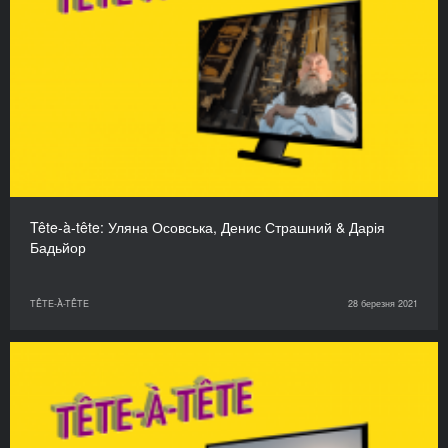
Tête-à-tête: Уляна Осовська, Денис Страшний & Дарія
Бадьйор
TÊTE-À-TÊTE
28 березня 2021