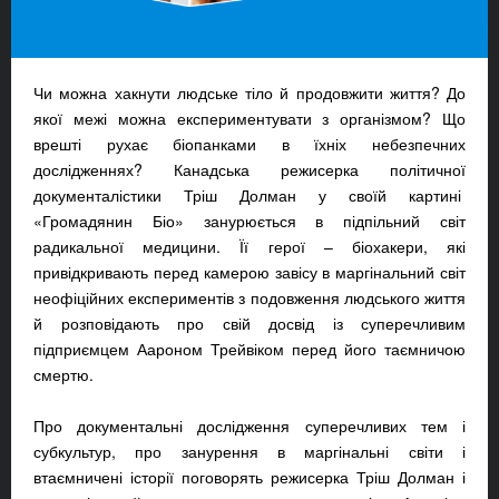
Чи можна хакнути людське тіло й продовжити життя? До
якої межі можна експериментувати з організмом? Що
врешті рухає біопанками в їхніх небезпечних
дослідженнях? Канадська режисерка політичної
документалістики Тріш Долман у своїй картині
«Громадянин Біо» занурюється в підпільний світ
радикальної медицини. Її герої – біохакери, які
привідкривають перед камерою завісу в маргінальний світ
неофіційних експериментів з подовження людського життя
й розповідають про свій досвід із суперечливим
підприємцем Аароном Трейвіком перед його таємничою
смертю.
Про документальні дослідження суперечливих тем і
субкультур, про занурення в маргінальні світи і
втаємничені історії поговорять режисерка Тріш Долман і