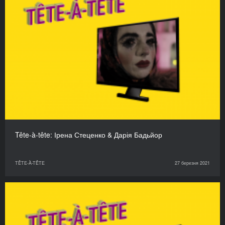
Tête-à-tête: Ірена Стеценко & Дарія Бадьйор
TÊTE-À-TÊTE
27 березня 2021