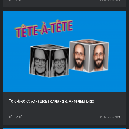
Tête-à-tête: Аґнєшка Голланд & Антельм Відо
TÊTE-À-TÊTE
29 березня 2021