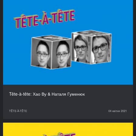
Tête-à-tête: Хао Ву & Наталя Гуменюк
TÊTE-À-TÊTE
04 квітня 2021