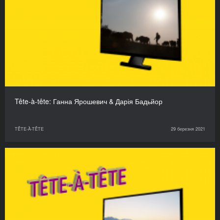
Tête-à-tête: Ганна Ярошевич & Дарія Бадьйор
TÊTE-À-TÊTE
29 березня 2021