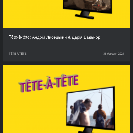
Tête-à-tête: Андрій Лисецький & Дарія Бадьйор
TÊTE-À-TÊTE
31 березня 2021