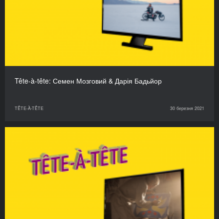
Tête-à-tête: Семен Мозговий & Дарія Бадьйор
TÊTE-À-TÊTE
30 березня 2021