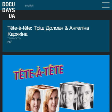
english
Tête-à-têtе: Тріш Долман & Ангеліна
Карякіна
ТРИВАЛІСТЬ
60’