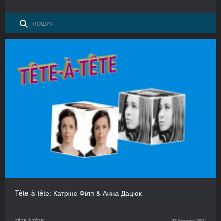
Tête-à-têtе: Катріне Філп & Анна Дацюк
TÊTE-À-TÊTE
27 березня 2021