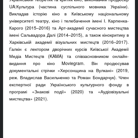
UA:Культура (частина суспільного мовника України).
Викладав історію кіно в Київському національному
університеті театру, кіно і телебачення імені І. Карпенка-
Карого (2015–2016) та Арт-академії сучасного мистецтва
імені Сальвадора Далі (2014–2015), а також кінокритику в
Харківській академії візуальних мистецтв (2016–2017).
Галкін є лектором дворічних курсів Київської Академії
Медіа Мистецтв (KAMA) та співзасновником онлайн-
видання про кіно Moviegram. Він продюсував
документальні стрічки «Херсонщина на Вулкані» (2019,
реж. Владислав Васильченко та Роман Бондарчук). Член
експертної ради Українського культурного фонду в
програмі «Знакові події» (2020) та «Аудіовізуальні
мистецтва» (2021).