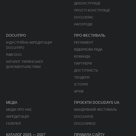
ДЕКОНСТРУКЦІЇ
ПРОСТІ КОНСТРУКЦІЇ
DOCU/КЛАС
НАГОРОДИ
DOCU/ПРО
ПРО ФЕСТИВАЛЬ
ІНДУСТРІЙНА АКРЕДИТАЦІЯ
РЕГЛАМЕНТ
DOCU/ПРО
ВІДБІРКОВА РАДА
RAW DOC
КОМАНДА
КАТАЛОГ УКРАЇНСЬКОЇ
ПАРТНЕРИ
ДОКУМЕНТАЛІСТИКИ
ДОСТУПНІСТЬ
ТЕНДЕРИ
ІСТОРІЯ
АРХІВ
МЕДІА
ПРОЄКТИ DOCUDAYS UA
МЕДІА ПРО НАС
МАНДРІВНИЙ ФЕСТИВАЛЬ
АКРЕДИТАЦІЯ
DOCU/КЛУБ
ГАЛЕРЕЯ
DOCU/SPACE
КАТАЛОГ 2025 — 2027
ПРАВИЛА САЙТУ