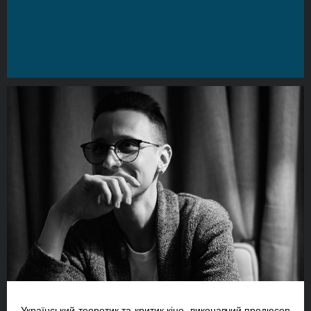
Український теоретик та критик кіно, виконавчий продюсер